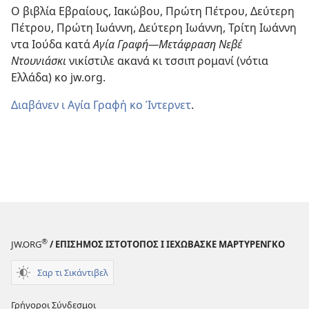
Ο βιβλία Εβραίους, Ιακώβου, Πρώτη Πέτρου, Δεύτερη
Πέτρου, Πρώτη Ιωάννη, Δεύτερη Ιωάννη, Τρίτη Ιωάννη
ντα Ιούδα κατά
Αγία Γραφή—Μετάφραση Νεβέ
Ντουνιάσκι
νικίστιλε ακανά κι τσσιπ ρομανί (νότια
Ελλάδα) κο jw.org.
Διαβάνεν ι Αγία Γραφή κο Ίντερνετ
.
®
JW.ORG
/ ΕΠΙΣΗΜΟΣ ΙΣΤΟΤΟΠΟΣ Ι ΙΕΧΩΒΑΣΚΕ ΜΑΡΤΥΡΕΝΓΚΟ
Σαρ τι Σικάντιβελ
Γρήγοροι Σύνδεσμοι