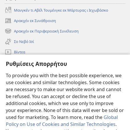
Μανγκέν τι Αβέλ Τουμένγκε εκ Μάρτυρας ι Ιεχωβάσκο
Αρακχέν εκ Συνάθροιση
(ανοίγει
νέο
Αρακχέν εκ Περιφερειακή Συνέλευση
(ανοίγει
παράθυρο)
νέο
Σο Νεβό Ισί
παράθυρο)
Βίντεα
Ρόντεν
Ρυθμίσεις Απορρήτου
To provide you with the best possible experience, we
Συνεισφορές
(ανοίγει
use cookies and similar technologies. Some cookies
νέο
are necessary to make our website work and cannot
παράθυρο)
Σκοπιά ΒΙΒΛΙΟΘΗΚΗ ΚΟ ΙΝΤΕΡΝΕΤ™
(ανοίγει
be refused. You can accept or decline the use of
νέο
additional cookies, which we use only to improve
®
JW Hub
παράθυρο)
(ανοίγει
your experience. None of this data will ever be sold or
νέο
used for marketing. To learn more, read the
Global
παράθυρο)
Policy on Use of Cookies and Similar Technologies
.