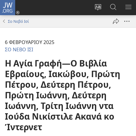
JW.ORG
Σύνδεση
(ανοίγει
Αλλάνεν
Ρόντεν
ΕΜ
νέο
ι
κο
ΜΕ
Σο Νεβό Ισί
παράθυρο)
τσσιπ
JW.ORG
σο
τθερέλα
6 ΦΕΒΡΟΥΑΡΙΟΥ 2025
ο
ΣΟ ΝΕΒΟ ΙΣΙ
ιστότοπος
Η Αγία Γραφή—Ο Βιβλία
Εβραίους, Ιακώβου, Πρώτη
Πέτρου, Δεύτερη Πέτρου,
Πρώτη Ιωάννη, Δεύτερη
Ιωάννη, Τρίτη Ιωάννη ντα
Ιούδα Νικίστιλε Ακανά κο
Ίντερνετ