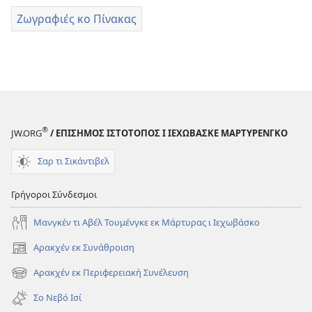
Ζωγραφιές κο Πίνακας
®
JW.ORG
/ ΕΠΙΣΗΜΟΣ ΙΣΤΟΤΟΠΟΣ Ι ΙΕΧΩΒΑΣΚΕ ΜΑΡΤΥΡΕΝΓΚΟ
Σαρ τι Σικάντιβελ
Γρήγοροι Σύνδεσμοι
Μανγκέν τι Αβέλ Τουμένγκε εκ Μάρτυρας ι Ιεχωβάσκο
Αρακχέν εκ Συνάθροιση
(ανοίγει
νέο
Αρακχέν εκ Περιφερειακή Συνέλευση
(ανοίγει
παράθυρο)
νέο
Σο Νεβό Ισί
παράθυρο)