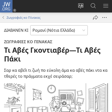
JW.ORG
Σύνδεση
(ανοίγει
Αλλάνεν
Ρόντεν
ΕΜ
νέο
ι
κο
ΜΕ
Ζωγραφιές κο Πίνακας
παράθυρο)
τσσιπ
JW.ORG
σο
ΔΙΑΒΑΝΕΝ ΚΙ
τθερέλα
ο
ΖΩΓΡΑΦΙΕΣ ΚΟ ΠΙΝΑΚΑΣ
ιστότοπος
Τι Αβές Γκοντιαβέρ—Τι Αβές
Πάκι
Σαρ κα αβέλ τι ζωή πο εύκολη άμα κα αβές πάκι ντα κα
τθερές το πράγματα εκχέ σειράσαρ;