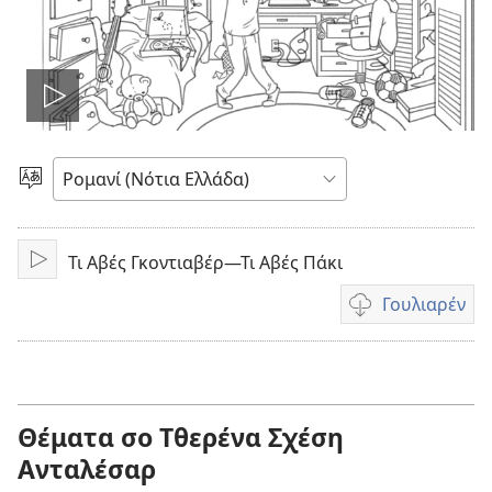
Τσσουβέν
εκ
Τραμπίνεν
Τσσιπ
βίντεος
Τι Αβές Γκοντιαβέρ—Τι Αβές Πάκι
Αναπαραγωγή
Γουλιαρέν
Επιλογές
λήψης
βίντεο
Θέματα σο Τθερένα Σχέση
Ανταλέσαρ