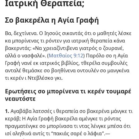
Ιατρική Θεραπεία;
Σο βακερέλα η Αγία Γραφή
Βα, δεχτίνενα. Ο Ιησούς σικαντάς ότι ο μαθητές λέσκε
κα μπορίνενας τι ρόντεν για ιατρική θεραπεία κάνα
βακερντάς: «Να χρειαζίντιβενα γιατρός ο ζουρανέ,
αλλά ο νασφαλέ». (
Ματθαίος 9:12
) Παρόλο σο η Αγία
Γραφή νανέ εκ ιατρικός βιβλίος, τθερέλα συμβουλές
ανταλέ θεμάσκε σο βοηθίνενα οντουλέν σο μανγκένα
τι κερέν ι Ντεβλέσκο γκι.
Ερωτήσεις σο μπορίνενα τι κερέν τουμαρέ
νεαυτόστε
1.
Αγαβάβα λατσσές ι θεραπεία σο βακερένα μάνγκε τι
κεράβ; Η Αγία Γραφή βακερέλα αμένγκε τι ρόντας
πραγματένγκε σο μπορίνασα τι ντας λένγκε μπέσα ότι
ισί αληθινά αντίς τι “πακιάς σαρέ ο λάφια”.—