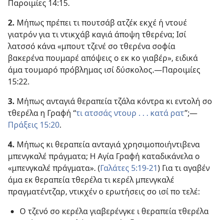
Παροιμίες 14:15
.
2.
Μήπως πρέπει τι πουτσάβ ατζέκ εκχέ ή ντουέ
γιατρόν για τι ντικχάβ καγιά άποψη τθερένα; Ισί
λατσσό κάνα «μπουτ τζενέ σο τθερένα σοφία
βακερένα πουμαρέ απόψεις ο εκ κο γιαβέρ», ειδικά
άμα τουμαρό πρόβλημας ισί δύσκολος.—
Παροιμίες
15:22
.
3.
Μήπως ανταγιά θεραπεία τζάλα κόντρα κι εντολή σο
τθερέλα η Γραφή “
τι ατσσάς ντουρ . . . κατά ρατ
”;—
Πράξεις 15:20
.
4.
Μήπως κι θεραπεία ανταγιά χρησιμοποιήντιβενα
μπενγκαλέ πράγματα; Η Αγία Γραφή καταδικάνελα ο
«μπενγκαλέ πράγματα». (
Γαλάτες 5:19-21
) Για τι αγαβέν
άμα εκ θεραπεία τθερέλα τι κερέλ μπενγκαλέ
πραγματέντζαρ, ντικχέν ο ερωτήσεις σο ισί πο τελέ:
Ο τζενό σο κερέλα γιαβερένγκε ι θεραπεία τθερέλα