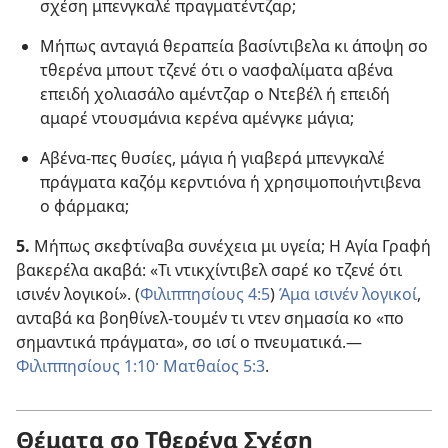
σχέση μπενγκαλέ πραγματέντζαρ;
Μήπως ανταγιά θεραπεία βασίντιβελα κι άποψη σο
τθερένα μπουτ τζενέ ότι ο νασφαλίματα αβένα
επειδή χολιασάλο αμέντζαρ ο Ντεβέλ ή επειδή
αμαρέ ντουσμάνια κερένα αμένγκε μάγια;
Αβένα-πες θυσίες, μάγια ή γιαβερά μπενγκαλέ
πράγματα καζόμ κερντιόνα ή χρησιμοποιήντιβενα
ο φάρμακα;
5.
Μήπως σκεφτίναβα συνέχεια μι υγεία; Η Αγία Γραφή
βακερέλα ακαβά: «Τι ντικχίντιβελ σαρέ κο τζενέ ότι
ισινέν λογικοί». (
Φιλιππησίους 4:5
)
Άμα ισινέν λογικοί
,
ανταβά κα βοηθίνελ-τουμέν τι ντεν σημασία κο «πο
σημαντικά πράγματα», σο ισί ο πνευματικά.—
Φιλιππησίους 1:10·
Ματθαίος 5:3
.
Θέματα σο Τθερένα Σχέση