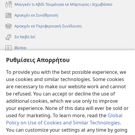
Μανγκέν τι Αβέλ Τουμένγκε εκ Μάρτυρας ι Ιεχωβάσκο
Αρακχέν εκ Συνάθροιση
(ανοίγει
νέο
Αρακχέν εκ Περιφερειακή Συνέλευση
(ανοίγει
παράθυρο)
νέο
Σο Νεβό Ισί
παράθυρο)
Βίντεα
Ρυθμίσεις Απορρήτου
Ρόντεν
To provide you with the best possible experience, we
Συνεισφορές
(ανοίγει
use cookies and similar technologies. Some cookies
νέο
are necessary to make our website work and cannot
παράθυρο)
Σκοπιά ΒΙΒΛΙΟΘΗΚΗ ΚΟ ΙΝΤΕΡΝΕΤ™
be refused. You can accept or decline the use of
(ανοίγει
νέο
additional cookies, which we use only to improve
®
JW Hub
παράθυρο)
(ανοίγει
your experience. None of this data will ever be sold or
νέο
used for marketing. To learn more, read the
Global
παράθυρο)
Policy on Use of Cookies and Similar Technologies
.
You can customize your settings at any time by going