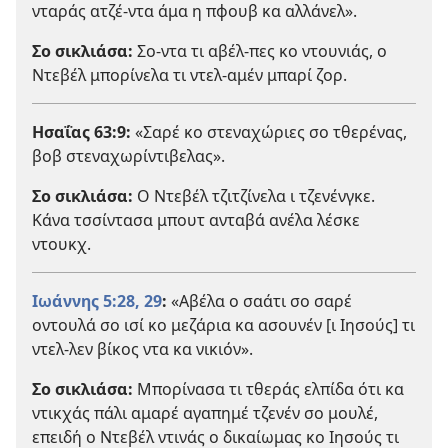
νταράς ατζέ-ντα άμα η πφουβ κα αλλάνελ».
Σο σικλιάσα:
Σο-ντα τι αβέλ-πες κο ντουνιάς, ο
Ντεβέλ μπορίνελα τι ντελ-αμέν μπαρί ζορ.
Ησαΐας 63:9
:
«Σαρέ κο στεναχώριες σο τθερένας,
βοβ στεναχωρίντιβελας».
Σο σικλιάσα:
Ο Ντεβέλ τζιτζίνελα ι τζενένγκε.
Κάνα τσσίντασα μπουτ ανταβά ανέλα λέσκε
ντουκχ.
Ιωάννης 5:28, 29
:
«Αβέλα ο σαάτι σο σαρέ
οντουλά σο ισί κο μεζάρια κα ασουνέν [ι Ιησούς] τι
ντελ-λεν βίκος ντα κα νικιόν».
Σο σικλιάσα:
Μπορίνασα τι τθεράς ελπίδα ότι κα
ντικχάς πάλι αμαρέ αγαπημέ τζενέν σο μουλέ,
επειδή ο Ντεβέλ ντινάς ο δικαίωμας κο Ιησούς τι