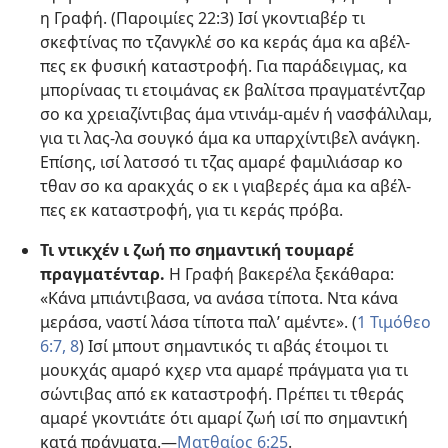
η Γραφή. (
Παροιμίες 22:3
) Ισί γκοντιαβέρ τι
σκεφτίνας πο τζανγκλέ σο κα κεράς άμα κα αβέλ-
πες εκ φυσική καταστροφή. Για παράδειγμας, κα
μπορίναας τι ετοιμάνας εκ βαλίτσα πραγματέντζαρ
σο κα χρειαζίντιβας άμα ντινάμ-αμέν ή νασφάλιλαμ,
για τι λας-λα σουγκό άμα κα υπαρχίντιβελ ανάγκη.
Επίσης, ισί λατσσό τι τζας αμαρέ φαμιλιάσαρ κο
τθαν σο κα αρακχάς ο εκ ι γιαβερές άμα κα αβέλ-
πες εκ καταστροφή, για τι κεράς πρόβα.
Τι ντικχέν ι ζωή πο σημαντική τουμαρέ
πραγματένταρ.
Η Γραφή βακερέλα ξεκάθαρα:
«Κάνα μπιάντιβασα, να ανάσα τίποτα. Ντα κάνα
μεράσα, ναστί λάσα τίποτα παλ’ αμέντε». (
1 Τιμόθεο
6:7, 8
) Ισί μπουτ σημαντικός τι αβάς έτοιμοι τι
μουκχάς αμαρό κχερ ντα αμαρέ πράγματα για τι
σώντιβας από εκ καταστροφή. Πρέπει τι τθεράς
αμαρέ γκοντιάτε ότι αμαρί ζωή ισί πο σημαντική
κατά πράγματα.​—
Ματθαίος 6:25
.