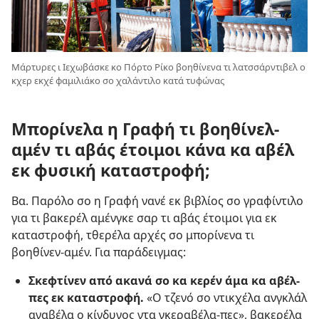
Μάρτυρες ι Ιεχωβάσκε κο Πόρτο Ρίκο βοηθίνενα τι λατσσάρντιβελ ο
κχερ εκχέ φαμιλιάκο σο χαλάντιλο κατά τυφώνας
Μπορίνελα η Γραφή τι βοηθίνελ-
αμέν τι αβάς έτοιμοι κάνα κα αβέλ
εκ φυσική καταστροφή;
Βα. Παρόλο σο η Γραφή νανέ εκ βιβλίος σο γραφίντιλο
για τι βακερέλ αμένγκε σαρ τι αβάς έτοιμοι για εκ
καταστροφή, τθερέλα αρχές σο μπορίνενα τι
βοηθίνεν-αμέν. Για παράδειγμας:
Σκεφτίνεν από ακανά σο κα κερέν άμα κα αβέλ-
πες εκ καταστροφή.
«Ο τζενό σο ντικχέλα ανγκλάλ
αγαβέλα ο κίνδυνος ντα γκεραβέλα-πες», βακερέλα