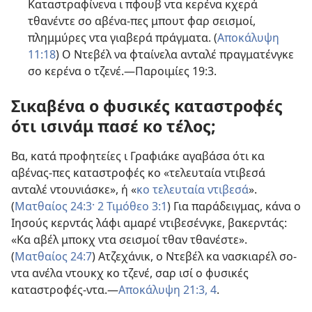
Καταστραφίνενα ι πφουβ ντα κερένα κχερά
τθανέντε σο αβένα-πες μπουτ φαρ σεισμοί,
πλημμύρες ντα γιαβερά πράγματα. (
Αποκάλυψη
11:18
) Ο Ντεβέλ να φταίνελα ανταλέ πραγματένγκε
σο κερένα ο τζενέ.​—
Παροιμίες 19:3
.
Σικαβένα ο φυσικές καταστροφές
ότι ισινάμ πασέ κο τέλος;
Βα, κατά προφητείες ι Γραφιάκε αγαβάσα ότι κα
αβένας-πες καταστροφές κο «τελευταία ντιβεσά
ανταλέ ντουνιάσκε», ή «
κο τελευταία ντιβεσά
».
(
Ματθαίος 24:3·
2 Τιμόθεο 3:1
) Για παράδειγμας, κάνα ο
Ιησούς κερντάς λάφι αμαρέ ντιβεσένγκε, βακερντάς:
«Κα αβέλ μποκχ ντα σεισμοί τθαν τθανέστε».
(
Ματθαίος 24:7
) Ατζεχάνικ, ο Ντεβέλ κα νασκιαρέλ σο-
ντα ανέλα ντουκχ κο τζενέ, σαρ ισί ο φυσικές
καταστροφές-ντα.​—
Αποκάλυψη 21:3, 4
.