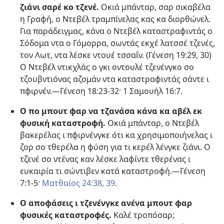
ζιάνι σαρέ κο τζενέ.
Οκιά μπάνταρ, σαρ σικαβέλα
η Γραφή, ο Ντεβέλ τραμπίνελας κας κα διορθώνελ.
Για παράδειγμας, κάνα ο Ντεβέλ καταστραφιντάς ο
Σόδομα ντα ο Γόμορρα, σωντάς εκχέ λατσσέ τζενές,
τον Λωτ, ντα λέσκε ντουέ τσσαΐν. (
Γένεση 19:29, 30
)
Ο Ντεβέλ ντικχλάς ο γκι οντουλέ τζενένγκο σο
τζουβντιόνας αζομάν ντα καταστραφιντάς σάντε ι
πφιρνέν.​—
Γένεση 18:23-​32·
1 Σαμουήλ 16:7
.
Ο πο μπουτ φαρ να τζανάσα κάνα κα αβέλ εκ
φυσική καταστροφή.
Οκιά μπάνταρ, ο Ντεβέλ
βακερέλας ι πφιρνένγκε ότι κα χρησιμοποιήνελας ι
ζορ σο τθερέλα η φύση για τι κερέλ λένγκε ζιάνι. Ο
τζενέ σο ντένας καν λέσκε λαφίντε τθερένας ι
ευκαιρία τι σώντιβεν κατά καταστροφή.​—
Γένεση
7:1-5·
Ματθαίος 24:38, 39
.
Ο αποφάσεις ι τζενένγκε ανένα μπουτ φαρ
φυσικές καταστροφές.
Καλέ τροπόσαρ;