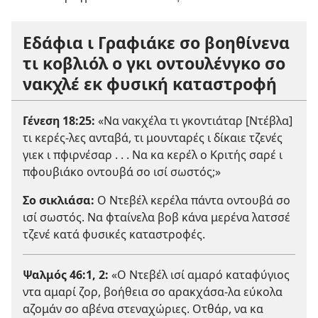
Εδάφια ι Γραφιάκε σο βοηθίνενα
τι κοβλιόλ ο γκι οντουλένγκο σο
νακχλέ εκ φυσική καταστροφή
Γένεση 18:25
:
«Να νακχέλα τι γκοντιάταρ [Ντέβλα]
τι κερές-λες ανταβά, τι μουνταρές ι δίκαιε τζενές
γιεκ ι πφιρνέσαρ . . . Να κα κερέλ ο Κριτής σαρέ ι
πφουβιάκο οντουβά σο ισί σωστός;»
Σο σικλιάσα:
Ο Ντεβέλ κερέλα πάντα οντουβά σο
ισί σωστός. Να φταίνελα βοβ κάνα μερένα λατσσέ
τζενέ κατά φυσικές καταστροφές.
Ψαλμός 46:1, 2
:
«Ο Ντεβέλ ισί αμαρό καταφύγιος
ντα αμαρί ζορ, βοήθεια σο αρακχάσα-λα εύκολα
αζομάν σο αβένα στεναχώριες. Οτθάρ, να κα