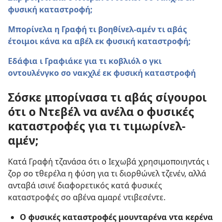
φυσική καταστροφή;
Μπορίνελα η Γραφή τι βοηθίνελ-αμέν τι αβάς
έτοιμοι κάνα κα αβέλ εκ φυσική καταστροφή;
Εδάφια ι Γραφιάκε για τι κοβλιόλ ο γκι
οντουλένγκο σο νακχλέ εκ φυσική καταστροφή
Σόσκε μπορίνασα τι αβάς σίγουροι
ότι ο Ντεβέλ να ανέλα ο φυσικές
καταστροφές για τι τιμωρίνελ-
αμέν;
Κατά Γραφή τζανάσα ότι ο Ιεχωβά χρησιμοποιηντάς ι
ζορ σο τθερέλα η φύση για τι διορθώνελ τζενέν, αλλά
ανταβά ισινέ διαφορετικός κατά φυσικές
καταστροφές σο αβένα αμαρέ ντιβεσέντε.
Ο φυσικές καταστροφές μουνταρένα ντα κερένα