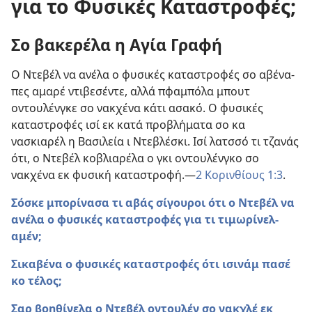
για το Φυσικές Καταστροφές;
Σο βακερέλα η Αγία Γραφή
Ο Ντεβέλ να ανέλα ο φυσικές καταστροφές σο αβένα-
πες αμαρέ ντιβεσέντε, αλλά πφαμπόλα μπουτ
οντουλένγκε σο νακχένα κάτι ασακό. Ο φυσικές
καταστροφές ισί εκ κατά προβλήματα σο κα
νασκιαρέλ η Βασιλεία ι Ντεβλέσκι. Ισί λατσσό τι τζανάς
ότι, ο Ντεβέλ κοβλιαρέλα ο γκι οντουλένγκο σο
νακχένα εκ φυσική καταστροφή.​—
2 Κορινθίους 1:3
.
Σόσκε μπορίνασα τι αβάς σίγουροι ότι ο Ντεβέλ να
ανέλα ο φυσικές καταστροφές για τι τιμωρίνελ-
αμέν;
Σικαβένα ο φυσικές καταστροφές ότι ισινάμ πασέ
κο τέλος;
Σαρ βοηθίνελα ο Ντεβέλ οντουλέν σο νακχλέ εκ