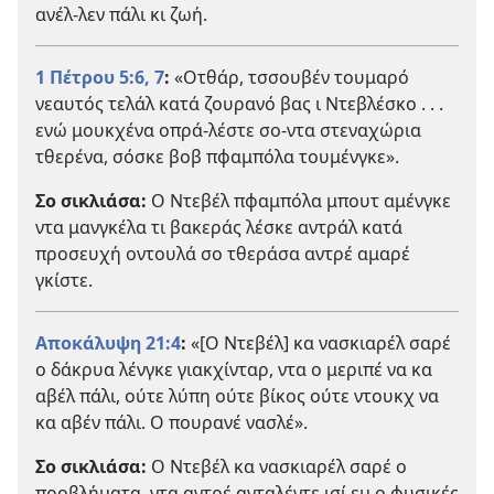
ανέλ-λεν πάλι κι ζωή.
1 Πέτρου 5:6, 7
:
«Οτθάρ, τσσουβέν τουμαρό
νεαυτός τελάλ κατά ζουρανό βας ι Ντεβλέσκο . . .
ενώ μουκχένα οπρά-λέστε σο-ντα στεναχώρια
τθερένα, σόσκε βοβ πφαμπόλα τουμένγκε».
Σο σικλιάσα:
Ο Ντεβέλ πφαμπόλα μπουτ αμένγκε
ντα μανγκέλα τι βακεράς λέσκε αντράλ κατά
προσευχή οντουλά σο τθεράσα αντρέ αμαρέ
γκίστε.
Αποκάλυψη 21:4
:
«[Ο Ντεβέλ] κα νασκιαρέλ σαρέ
ο δάκρυα λένγκε γιακχίνταρ, ντα ο μεριπέ να κα
αβέλ πάλι, ούτε λύπη ούτε βίκος ούτε ντουκχ να
κα αβέν πάλι. Ο πουρανέ νασλέ».
Σο σικλιάσα:
Ο Ντεβέλ κα νασκιαρέλ σαρέ ο
προβλήματα, ντα αντρέ ανταλέντε ισί εμ ο φυσικές