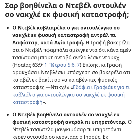
Σαρ βοηθίνελα ο Ντεβέλ οντουλέν
σο νακχλέ εκ φυσική καταστροφή;
Ο Ντεβέλ κοβλιαρέλα ο γκι οντουλένγκο σο
νακχλέ εκ φυσική καταστροφή αντράλ πι
Λαφίσταρ, κατά Αγία Γραφή.
Η Γραφή βακερέλα
ότι ο Ντεβέλ πφαμπόλα αμένγκε ντα ότι κάνα αμέν
τσσίντασα μπουτ ανταβά ανέλα λέσκε ντουκχ.
(
Ησαΐας 63:9·
1 Πέτρου 5:6, 7
) Επίσης, κι Γραφή
αρακχάσα ι Ντεβλέσκι υπόσχεση σο βακερέλα ότι
κα αβέλ εκ βακίτι σο να κα αβέν-πες φυσικές
καταστροφές.—Ντικχέν «
Εδάφια ι Γραφιάκε για τι
κοβλιόλ ο γκι οντουλένγκο σο νακχλέ εκ φυσική
καταστροφή
».
Ο Ντεβέλ βοηθίνελα οντουλέν σο νακχλέ εκ
φυσική καταστροφή αντράλ πι υπηρετόνταρ.
Ο
Ντεβέλ τσσίντελα μανγκιμάσαρ πι υπηρετόν τι
κερέν οντουβά σο κερντάας ο Ιησούς. Εκ