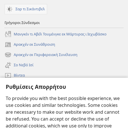
Σαρ τι Σικάντιβελ
Γρήγοροι Σύνδεσμοι
Μανγκέν τι Αβέλ Τουμένγκε εκ Μάρτυρας ι Ιεχωβάσκο
Αρακχέν εκ Συνάθροιση
(ανοίγει
νέο
Αρακχέν εκ Περιφερειακή Συνέλευση
(ανοίγει
παράθυρο)
νέο
Σο Νεβό Ισί
παράθυρο)
Βίντεα
Ρυθμίσεις Απορρήτου
Ρόντεν
To provide you with the best possible experience, we
Συνεισφορές
(ανοίγει
use cookies and similar technologies. Some cookies
νέο
are necessary to make our website work and cannot
παράθυρο)
Σκοπιά ΒΙΒΛΙΟΘΗΚΗ ΚΟ ΙΝΤΕΡΝΕΤ™
be refused. You can accept or decline the use of
(ανοίγει
νέο
additional cookies, which we use only to improve
®