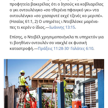
προφητεία βακερέλας ότι ο Ιησούς κα κοβλιαρέλας
ο γκι οντουλένγκο «σο τθερένα πφανγκό γκι» ντα
οντουλένγκο «σο χασαρντέ εκχέ τζενές κο μεριπέ».
(
Ησαΐας 61:1, 2
) Ο υπηρέτες ι Ντεβλέσκε μαρένα-
πες τι κερέν ο ίδιος.​—
Ιωάννης 13:15
.
Επίσης, ο Ντεβέλ χρησιμοποιήνελα πι υπηρετόν για
τι βοηθίνεν οντουλέν σο νακχλέ εκ φυσική
καταστροφή.​—
Πράξεις 11:28-30·
Γαλάτες 6:10
.