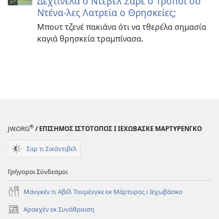
Δεχτίνελα ο Ντεβέλ Σαρέ ο Τρόποι σο
Ντένα-λες Λατρεία ο Θρησκείες;
Μπουτ τζενέ πακιάνα ότι να τθερέλα σημασία
καγιά θρησκεία τραμπίνασα.
®
JW.ORG
/ ΕΠΙΣΗΜΟΣ ΙΣΤΟΤΟΠΟΣ Ι ΙΕΧΩΒΑΣΚΕ ΜΑΡΤΥΡΕΝΓΚΟ
Σαρ τι Σικάντιβελ
Γρήγοροι Σύνδεσμοι
Μανγκέν τι Αβέλ Τουμένγκε εκ Μάρτυρας ι Ιεχωβάσκο
Αρακχέν εκ Συνάθροιση
(ανοίγει