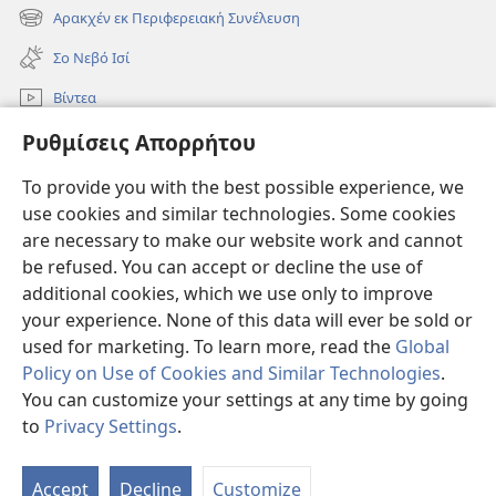
νέο
Αρακχέν εκ Περιφερειακή Συνέλευση
(ανοίγει
παράθυρο)
νέο
Σο Νεβό Ισί
παράθυρο)
Βίντεα
Ρόντεν
Ρυθμίσεις Απορρήτου
To provide you with the best possible experience, we
Συνεισφορές
(ανοίγει
use cookies and similar technologies. Some cookies
νέο
are necessary to make our website work and cannot
παράθυρο)
Σκοπιά ΒΙΒΛΙΟΘΗΚΗ ΚΟ ΙΝΤΕΡΝΕΤ™
(ανοίγει
be refused. You can accept or decline the use of
νέο
additional cookies, which we use only to improve
®
JW Hub
παράθυρο)
(ανοίγει
your experience. None of this data will ever be sold or
νέο
used for marketing. To learn more, read the
Global
παράθυρο)
Policy on Use of Cookies and Similar Technologies
.
You can customize your settings at any time by going
Copyright
© 2026 Watch Tower Bible and Tract Society of Pennsylvania.
to
Privacy Settings
.
ΟΡΟΙ ΧΡΗΣΗΣ
|
ΠΟΛΙΤΙΚΗ ΑΠΟΡΡΗΤΟΥ
|
ΡΥΘΜΙΣΕΙΣ ΑΠΟΡΡΗΤΟΥ
Accept
Decline
Customize