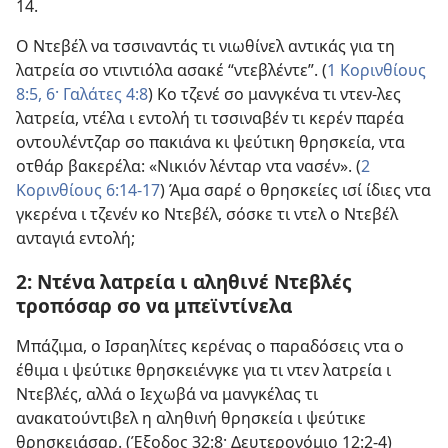
14
.
Ο Ντεβέλ να τσσιναντάς τι νιωθίνελ αντικάς για τη
λατρεία σο ντιντιόλα ασακέ “ντεβλέντε”. (
1 Κορινθίους
8:5, 6·
Γαλάτες 4:8
) Κο τζενέ σο μανγκένα τι ντεν-λες
λατρεία, ντέλα ι εντολή τι τσσιναβέν τι κερέν παρέα
οντουλέντζαρ σο πακιάνα κι ψεύτικη θρησκεία, ντα
οτθάρ βακερέλα: «Νικιόν λένταρ ντα νασέν». (
2
Κορινθίους 6:14-17
) Άμα σαρέ ο θρησκείες ισί ίδιες ντα
γκερένα ι τζενέν κο Ντεβέλ, σόσκε τι ντελ ο Ντεβέλ
ανταγιά εντολή;
2: Ντένα λατρεία ι αληθινέ Ντεβλές
τροπόσαρ σο να μπεϊντίνελα
Μπάζιμα, ο Ισραηλίτες κερένας ο παραδόσεις ντα ο
έθιμα ι ψεύτικε θρησκειένγκε για τι ντεν λατρεία ι
Ντεβλές, αλλά ο Ιεχωβά να μανγκέλας τι
ανακατούντιβελ η αληθινή θρησκεία ι ψεύτικε
θρησκειάσαρ. (
Έξοδος 32:8·
Δευτερονόμιο 12:2-4
)