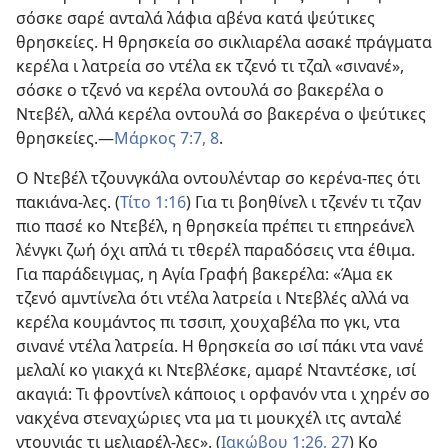
σόσκε σαρέ ανταλά λάφια αβένα κατά ψεύτικες
θρησκείες. Η θρησκεία σο σικλιαρέλα ασακέ πράγματα
κερέλα ι λατρεία σο ντέλα εκ τζενό τι τζαλ «σινανέ»,
σόσκε ο τζενό να κερέλα οντουλά σο βακερέλα ο
Ντεβέλ, αλλά κερέλα οντουλά σο βακερένα ο ψεύτικες
θρησκείες.—
Μάρκος 7:7, 8
.
Ο Ντεβέλ τζουνγκάλα οντουλένταρ σο κερένα-πες ότι
πακιάνα-λες. (
Τίτο 1:16
) Για τι βοηθίνελ ι τζενέν τι τζαν
πιο πασέ κο Ντεβέλ, η θρησκεία πρέπει τι επηρεάνελ
λένγκι ζωή όχι απλά τι τθερέλ παραδόσεις ντα έθιμα.
Για παράδειγμας, η Αγία Γραφή βακερέλα: «Άμα εκ
τζενό αμντίνελα ότι ντέλα λατρεία ι Ντεβλές αλλά να
κερέλα κουμάντος πι τσσιπ, χουχαβέλα πο γκι, ντα
σινανέ ντέλα λατρεία. Η θρησκεία σο ισί πάκι ντα νανέ
μελαλί κο γιακχά κι Ντεβλέσκε, αμαρέ Νταντέσκε, ισί
ακαγιά: Τι φροντίνελ κάποιος ι ορφανόν ντα ι χηρέν σο
νακχένα στεναχώριες ντα μα τι μουκχέλ ιτς ανταλέ
ντουνιάς τι μελιαρέλ-λες». (
Ιακώβου 1:26, 27
) Κο