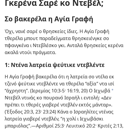
Γκερένα Σαρέ κο Ντεβέλ;
Σο βακερέλα η Αγία Γραφή
Όχι, νανέ σαρέ ο θρησκείες ίδιες. Η Αγία Γραφή
τθερέλα μπουτ παραδείγματα θρησκειένγκε σο
πφανγκένα ι Ντεβλέσκο γκι. Ανταλά θρησκείες κερένα
ακαλά ντούι πράγματα.
1: Ντένα λατρεία ψεύτικε ντεβλέντε
Η Αγία Γραφή βακερέλα ότι η λατρεία σο ντέλα εκ
τζενό ψεύτικε ντεβλέντε να τθερέλα “αξία” ντα ισί
“άχρηστη”. (
Ιερεμίας 10:3-5·
16:19, 20
) Ο Ιεχωβά
a
Ντεβέλ ντινάς κο πουρανό Ισραήλ ι εντολή: «Δεν
πρέπει τι τθερές γιαβερέ ντεβλέν εκτός μάνταρ».
(
Έξοδος 20:3,
23·
23:24
) Κάνα ο Ισραηλίτες ντένας
λατρεία γιαβερέ ντεβλέν, “η χολί ι Ιεχωβάσκι
μπαριόλας”.—
Αριθμοί 25:3·
Λευιτικό 20:2·
Κριτές 2:13,