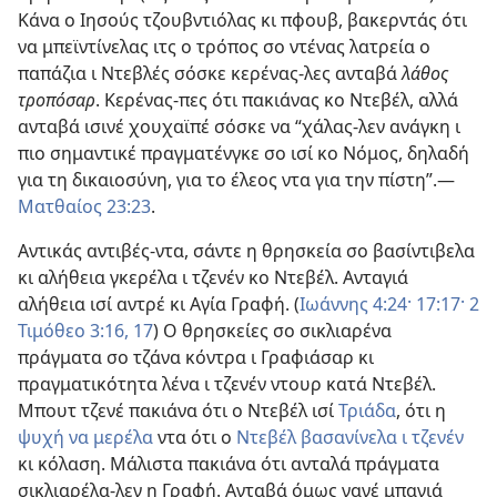
Κάνα ο Ιησούς τζουβντιόλας κι πφουβ, βακερντάς ότι
να μπεϊντίνελας ιτς ο τρόπος σο ντένας λατρεία ο
παπάζια ι Ντεβλές σόσκε κερένας-λες ανταβά
λάθος
τροπόσαρ
. Κερένας-πες ότι πακιάνας κο Ντεβέλ, αλλά
ανταβά ισινέ χουχαϊπέ σόσκε να “χάλας-λεν ανάγκη ι
πιο σημαντικέ πραγματένγκε σο ισί κο Νόμος, δηλαδή
για τη δικαιοσύνη, για το έλεος ντα για την πίστη”.—
Ματθαίος 23:23
.
Αντικάς αντιβές-ντα, σάντε η θρησκεία σο βασίντιβελα
κι αλήθεια γκερέλα ι τζενέν κο Ντεβέλ. Ανταγιά
αλήθεια ισί αντρέ κι Αγία Γραφή. (
Ιωάννης 4:24·
17:17·
2
Τιμόθεο 3:16, 17
) Ο θρησκείες σο σικλιαρένα
πράγματα σο τζάνα κόντρα ι Γραφιάσαρ κι
πραγματικότητα λένα ι τζενέν ντουρ κατά Ντεβέλ.
Μπουτ τζενέ πακιάνα ότι ο Ντεβέλ ισί
Τριάδα
, ότι η
ψυχή να μερέλα
ντα ότι ο
Ντεβέλ βασανίνελα ι τζενέν
κι κόλαση. Μάλιστα πακιάνα ότι ανταλά πράγματα
σικλιαρέλα-λεν η Γραφή. Ανταβά όμως νανέ μπαγιά