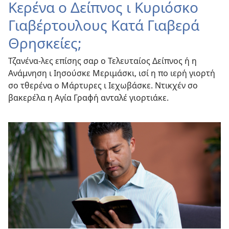
Κερένα ο Δείπνος ι Κυριόσκο
Γιαβέρτουλους Κατά Γιαβερά
Θρησκείες;
Τζανένα-λες επίσης σαρ ο Τελευταίος Δείπνος ή η
Ανάμνηση ι Ιησούσκε Μεριμάσκι, ισί η πο ιερή γιορτή
σο τθερένα ο Μάρτυρες ι Ιεχωβάσκε. Ντικχέν σο
βακερέλα η Αγία Γραφή ανταλέ γιορτιάκε.