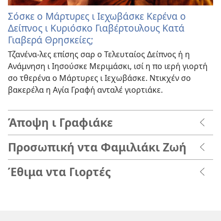
Σόσκε ο Μάρτυρες ι Ιεχωβάσκε Κερένα ο
Δείπνος ι Κυριόσκο Γιαβέρτουλους Κατά
Γιαβερά Θρησκείες;
Τζανένα-λες επίσης σαρ ο Τελευταίος Δείπνος ή η
Ανάμνηση ι Ιησούσκε Μεριμάσκι, ισί η πο ιερή γιορτή
σο τθερένα ο Μάρτυρες ι Ιεχωβάσκε. Ντικχέν σο
βακερέλα η Αγία Γραφή ανταλέ γιορτιάκε.
Άποψη ι Γραφιάκε
Προσωπική ντα Φαμιλιάκι Ζωή
Έθιμα ντα Γιορτές