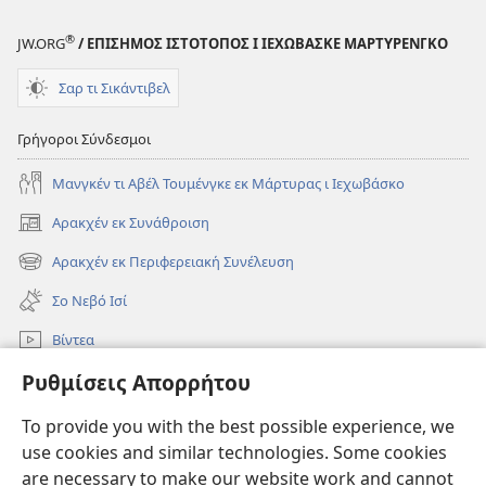
®
JW.ORG
/ ΕΠΙΣΗΜΟΣ ΙΣΤΟΤΟΠΟΣ Ι ΙΕΧΩΒΑΣΚΕ ΜΑΡΤΥΡΕΝΓΚΟ
Σαρ τι Σικάντιβελ
Γρήγοροι Σύνδεσμοι
Μανγκέν τι Αβέλ Τουμένγκε εκ Μάρτυρας ι Ιεχωβάσκο
Αρακχέν εκ Συνάθροιση
(ανοίγει
νέο
Αρακχέν εκ Περιφερειακή Συνέλευση
(ανοίγει
παράθυρο)
νέο
Σο Νεβό Ισί
παράθυρο)
Βίντεα
Ρυθμίσεις Απορρήτου
Ρόντεν
To provide you with the best possible experience, we
Συνεισφορές
(ανοίγει
use cookies and similar technologies. Some cookies
νέο
are necessary to make our website work and cannot
παράθυρο)