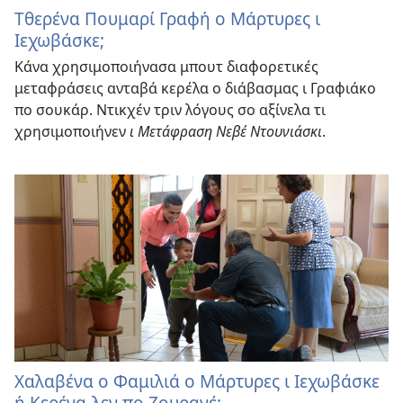
Τθερένα Πουμαρί Γραφή ο Μάρτυρες ι
Ιεχωβάσκε;
Κάνα χρησιμοποιήνασα μπουτ διαφορετικές
μεταφράσεις ανταβά κερέλα ο διάβασμας ι Γραφιάκο
πο σουκάρ. Ντικχέν τριν λόγους σο αξίνελα τι
χρησιμοποιήνεν
ι Μετάφραση Νεβέ Ντουνιάσκι
.
Χαλαβένα ο Φαμιλιά ο Μάρτυρες ι Ιεχωβάσκε
ή Κερένα-λεν πο Ζουρανέ;