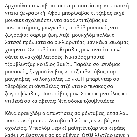
Αρχισάλομ τι νταβ πο μπουτ μι σαατίσταρ κι μουσική
ντα κι ζωγραφική. Αφού μπορίναβας τι τζάβας εκχέ
μουσικέ σχολειόστε, ντα σοράν τι τζάβας κο
πανεπιστήμιος, μανγκάβας τι αβάβ μουσικός ντα
ζωγράφος σαρί μι ζωή. Ατζέ, μουκχλόμ παλάλ ο
λατσσέ πράγματα σο σικλιαρντέας-μαν κάνα ισινόμας
χουρντό. Οντουβά σο τθεράβας μι γκοντιάτε ισινέ
σάντε τι νακχάβ λατσσές. Νικιάβας μπουτέ
τζουβλίντζαρ κο ίδιος βακίτι. Παρόλο σο ισινόμας
μουσικός, ζωγραφίναβας ντα τζουβντιάβας σαρ
μανγκάβας, να λοκχιόλας μο γκι. Η μπαρί νταρ σο
τθεράβας σικάντιβελας ατζέ-ντα κο πίνακες σο
ζωγραφίναβας. Πουτσάβας-μαν: Σο κα κερντιόλας κο
ντιβεσά σο κα αβένας; Ντα σόσκε τζουβντιάσα;
Κάνα αρακχλόμ ο απαντήσεις σο ρόνταβας, ατσσιλόμ
πουταρντέ μόσαρ. Ανταβά αβιλό-πες εκ ντιβές κο
σχολείος. Μπεσλόμ μερικέ μαθητέντζαρ ντα κεράας
λάφι ι ντιβεσένγκε σο κα αβένας. Οτθέ λέντζαρ ισινέ η