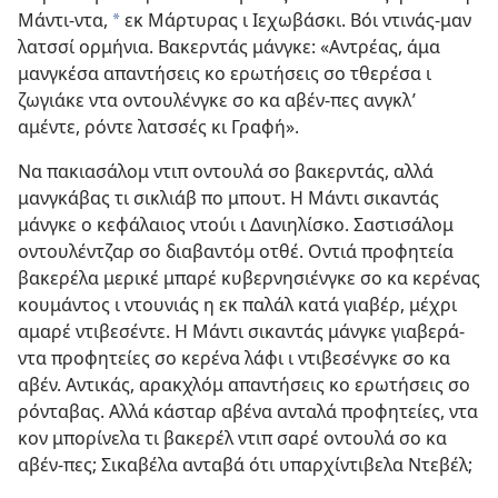
Μάντι-ντα,
εκ Μάρτυρας ι Ιεχωβάσκι. Βόι ντινάς-μαν
a
λατσσί ορμήνια. Βακερντάς μάνγκε: «Αντρέας, άμα
μανγκέσα απαντήσεις κο ερωτήσεις σο τθερέσα ι
ζωγιάκε ντα οντουλένγκε σο κα αβέν-πες ανγκλ’
αμέντε, ρόντε λατσσές κι Γραφή».
Να πακιασάλομ ντιπ οντουλά σο βακερντάς, αλλά
μανγκάβας τι σικλιάβ πο μπουτ. Η Μάντι σικαντάς
μάνγκε ο
κεφάλαιος ντούι ι Δανιηλίσκο
. Σαστισάλομ
οντουλέντζαρ σο διαβαντόμ οτθέ. Οντιά προφητεία
βακερέλα μερικέ μπαρέ κυβερνησιένγκε σο κα κερένας
κουμάντος ι ντουνιάς η εκ παλάλ κατά γιαβέρ, μέχρι
αμαρέ ντιβεσέντε. Η Μάντι σικαντάς μάνγκε γιαβερά-
ντα προφητείες σο κερένα λάφι ι ντιβεσένγκε σο κα
αβέν. Αντικάς, αρακχλόμ απαντήσεις κο ερωτήσεις σο
ρόνταβας. Αλλά κάσταρ αβένα ανταλά προφητείες, ντα
κον μπορίνελα τι βακερέλ ντιπ σαρέ οντουλά σο κα
αβέν-πες; Σικαβέλα ανταβά ότι υπαρχίντιβελα Ντεβέλ;