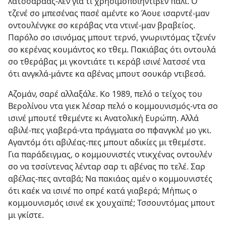
λατσσαράας-λεν για τι χρησιμοποιήντιβεν πάλι. Ο
τζενέ σο μπεσένας πασέ αμέντε κο Άουε ισαρντέ-μαν
οντουλένγκε σο κεράβας ντα ντινέ-μαν βραβείος.
Παρόλο σο ισινόμας μπουτ τερνό, γνωριντόμας τζενέν
σο κερένας κουμάντος κο τθεμ. Πακιάβας ότι οντουλά
σο τθεράβας μι γκοντιάτε τι κεράβ ισινέ λατσσέ ντα
ότι ανγκλά-μάντε κα αβένας μπουτ σουκάρ ντιβεσά.
Αζομάν, σαρέ αλλαξάλε. Κο 1989, πελό ο τείχος του
Βερολίνου ντα γιεκ λέσαρ πελό ο κομμουνισμός-ντα σο
ισινέ μπουτέ τθεμέντε κι Ανατολική Ευρώπη. Αλλά
αβιλέ-πες γιαβερά-ντα πράγματα σο πφανγκλέ μο γκι.
Αγαντόμ ότι αβιλέας-πες μπουτ αδικίες μι τθεμέστε.
Για παράδειγμας, ο κομμουνιστές ντικχένας οντουλέν
σο να τσσίντενας λένταρ σαρ τι αβένας πο τελέ. Σαρ
αβέλας-πες ανταβά; Να πακιάας αμέν ο κομμουνιστές
ότι καέκ να ισινέ πο οπρέ κατά γιαβερά; Μήπως ο
κομμουνισμός ισινέ εκ χουχαϊπέ; Τσσουντόμας μπουτ
μι γκίστε.