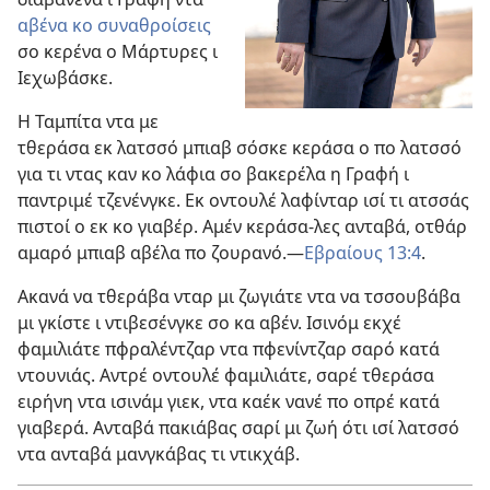
αβένα κο συναθροίσεις
σο κερένα ο Μάρτυρες ι
Ιεχωβάσκε.
Η Ταμπίτα ντα με
τθεράσα εκ λατσσό μπιαβ σόσκε κεράσα ο πο λατσσό
για τι ντας καν κο λάφια σο βακερέλα η Γραφή ι
παντριμέ τζενένγκε. Εκ οντουλέ λαφίνταρ ισί τι ατσσάς
πιστοί ο εκ κο γιαβέρ. Αμέν κεράσα-λες ανταβά, οτθάρ
αμαρό μπιαβ αβέλα πο ζουρανό.—
Εβραίους 13:4
.
Ακανά να τθεράβα νταρ μι ζωγιάτε ντα να τσσουβάβα
μι γκίστε ι ντιβεσένγκε σο κα αβέν. Ισινόμ εκχέ
φαμιλιάτε πφραλέντζαρ ντα πφενίντζαρ σαρό κατά
ντουνιάς. Αντρέ οντουλέ φαμιλιάτε, σαρέ τθεράσα
ειρήνη ντα ισινάμ γιεκ, ντα καέκ νανέ πο οπρέ κατά
γιαβερά. Ανταβά πακιάβας σαρί μι ζωή ότι ισί λατσσό
ντα ανταβά μανγκάβας τι ντικχάβ.