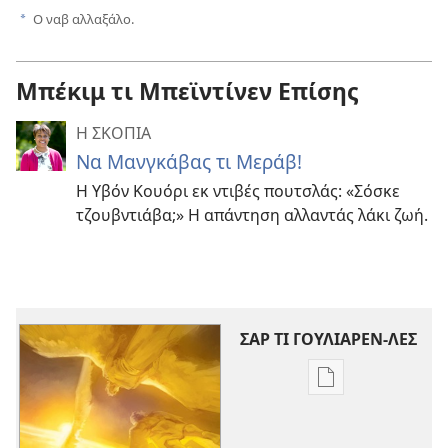
Ο ναβ αλλαξάλο.
a
Μπέκιμ τι Μπεϊντίνεν Επίσης
Η ΣΚΟΠΙΑ
Να Μανγκάβας τι Μεράβ!
Η Υβόν Κουόρι εκ ντιβές πουτσλάς: «Σόσκε
τζουβντιάβα;» Η απάντηση αλλαντάς λάκι ζωή.
ΣΑΡ ΤΙ ΓΟΥΛΙΑΡΕΝ-ΛΕΣ
Επιλογές
λήψης
εκδόσεων