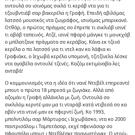
οντουλά σο ισινόμας σικλό τι κεράβ ντα για τι
τζουβντιάβ σαρ βακερέλα η Γραφή. Επειδή αβιλόμας
λατσσό μουσικός ντα ζωγράφος, ισινόμας μπαρικανό.
Οτθάρ, ο πρώτος πράγμας σο έπρεπε τι σικλιάβ ισινέ
τι αβάβ ταπεινός. Ατζέ, ισινέ πφαρό μάνγκε τι μουκχάβ
ο μπίλατζανε πράγματα σο κεράβας. Κάνα εκ τζενό
κερέλα ο πο λατσσό για τι ντελ καν κο λάφια κι
Γραφιάκε, ο Ιεχωβά κερέλα υπομονή, τζιτζίνελα λέσκε
ντα αγαβέλα οντουλέ τζενές. Καζόμ εκτιμίναβα-λες
ανταβά!
Ο κομμουνισμός ντα η ιδέα ότι νανέ Ντεβέλ επηρεαντέ
μπουτ ο πρώτα 18 μπρεσά μι ζωγιάκε. Αλλά από
αζομάν η Γραφή αλλάνελα μι ζωή. Οντουλά σο
σικλιλόμ κερντέ-μαν μα τι νταράβ κατά ντιβεσά σο κα
αβέν ντα ντινέ-μαν εκ πφερντί ζωή. Κο 1993,
μπολντιλόμ σαρ Μάρτυρας ι Ιεχωβάσκο, ντα κο 2000
παντρισάλομ ι Ταμπιτάσαρ, εκχέ πφενιάσαρ σο
πφαμπόλα μπουτ ι Ντεβλέσκε πραγματένγκε. Ο ντούι-