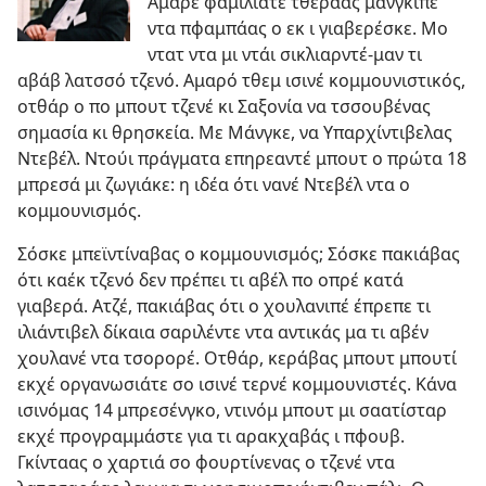
Αμαρέ φαμιλιάτε τθεράας μανγκιπέ
ντα πφαμπάας ο εκ ι γιαβερέσκε. Μο
ντατ ντα μι ντάι σικλιαρντέ-μαν τι
αβάβ λατσσό τζενό. Αμαρό τθεμ ισινέ κομμουνιστικός,
οτθάρ ο πο μπουτ τζενέ κι Σαξονία να τσσουβένας
σημασία κι θρησκεία. Με Μάνγκε, να Υπαρχίντιβελας
Ντεβέλ. Ντούι πράγματα επηρεαντέ μπουτ ο πρώτα 18
μπρεσά μι ζωγιάκε: η ιδέα ότι νανέ Ντεβέλ ντα ο
κομμουνισμός.
Σόσκε μπεϊντίναβας ο κομμουνισμός; Σόσκε πακιάβας
ότι καέκ τζενό δεν πρέπει τι αβέλ πο οπρέ κατά
γιαβερά. Ατζέ, πακιάβας ότι ο χουλανιπέ έπρεπε τι
ιλιάντιβελ δίκαια σαριλέντε ντα αντικάς μα τι αβέν
χουλανέ ντα τσορορέ. Οτθάρ, κεράβας μπουτ μπουτί
εκχέ οργανωσιάτε σο ισινέ τερνέ κομμουνιστές. Κάνα
ισινόμας 14 μπρεσένγκο, ντινόμ μπουτ μι σαατίσταρ
εκχέ προγραμμάστε για τι αρακχαβάς ι πφουβ.
Γκίνταας ο χαρτιά σο φουρτίνενας ο τζενέ ντα