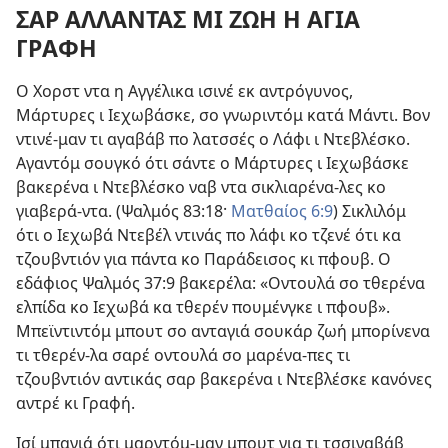
ΣΑΡ ΑΛΛΑΝΤΑΣ ΜΙ ΖΩΗ Η ΑΓΙΑ
ΓΡΑΦΗ
Ο Χορστ ντα η Αγγέλικα ισινέ εκ αντρόγυνος,
Μάρτυρες ι Ιεχωβάσκε, σο γνωριντόμ κατά Μάντι. Βον
ντινέ-μαν τι αγαβάβ πο λατσσές ο Λάφι ι Ντεβλέσκο.
Αγαντόμ σουγκό ότι σάντε ο Μάρτυρες ι Ιεχωβάσκε
βακερένα ι Ντεβλέσκο ναβ ντα σικλιαρένα-λες κο
γιαβερά-ντα. (
Ψαλμός 83:18·
Ματθαίος 6:9
) Σικλιλόμ
ότι ο Ιεχωβά Ντεβέλ ντινάς πο λάφι κο τζενέ ότι κα
τζουβντιόν για πάντα κο Παράδεισος κι πφουβ. Ο
εδάφιος
Ψαλμός 37:9
βακερέλα: «Οντουλά σο τθερένα
ελπίδα κο Ιεχωβά κα τθερέν πουμένγκε ι πφουβ».
Μπεϊντιντόμ μπουτ σο ανταγιά σουκάρ ζωή μπορίνενα
τι τθερέν-λα σαρέ οντουλά σο μαρένα-πες τι
τζουβντιόν αντικάς σαρ βακερένα ι Ντεβλέσκε κανόνες
αντρέ κι Γραφή.
Ισί μπαγιά ότι μαρντόμ-μαν μπουτ για τι τσσιναβάβ