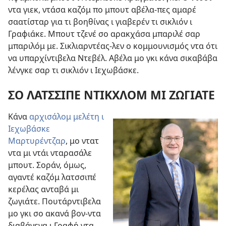
ντα γιεκ, ντάσα καζόμ πο μπουτ αβέλα-πες αμαρέ
σαατίσταρ για τι βοηθίνας ι γιαβερέν τι σικλιόν ι
Γραφιάκε. Μπουτ τζενέ σο αρακχάσα μπαριλέ σαρ
μπαριλόμ με. Σικλιαρντέας-λεν ο κομμουνισμός ντα ότι
να υπαρχίντιβελα Ντεβέλ. Αβέλα μο γκι κάνα σικαβάβα
λένγκε σαρ τι σικλιόν ι Ιεχωβάσκε.
ΣΟ ΛΑΤΣΣΙΠΕ ΝΤΙΚΧΛΟΜ ΜΙ ΖΩΓΙΑΤΕ
Κάνα
αρχισάλομ μελέτη ι
Ιεχωβάσκε
Μαρτυρέντζαρ
, μο ντατ
ντα μι ντάι νταρασάλε
μπουτ. Σοράν, όμως,
αγαντέ καζόμ λατσσιπέ
κερέλας ανταβά μι
ζωγιάτε. Πουτάρντιβελα
μο γκι σο ακανά βον-ντα
διαβάνενα ι Γραφή ντα