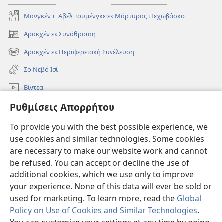
Μανγκέν τι Αβέλ Τουμένγκε εκ Μάρτυρας ι Ιεχωβάσκο
Αρακχέν εκ Συνάθροιση
(ανοίγει
νέο
Αρακχέν εκ Περιφερειακή Συνέλευση
(ανοίγει
παράθυρο)
νέο
Σο Νεβό Ισί
παράθυρο)
Βίντεα
Ρυθμίσεις Απορρήτου
Ρόντεν
To provide you with the best possible experience, we
Συνεισφορές
(ανοίγει
use cookies and similar technologies. Some cookies
νέο
are necessary to make our website work and cannot
παράθυρο)
Σκοπιά ΒΙΒΛΙΟΘΗΚΗ ΚΟ ΙΝΤΕΡΝΕΤ™
be refused. You can accept or decline the use of
(ανοίγει
νέο
additional cookies, which we use only to improve
®
JW Hub
παράθυρο)
(ανοίγει
your experience. None of this data will ever be sold or
νέο
used for marketing. To learn more, read the
Global
παράθυρο)
Policy on Use of Cookies and Similar Technologies
.