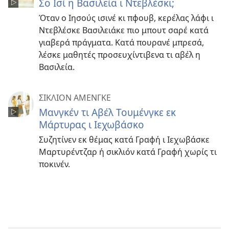
Σο Ισί η Βασιλεία ι Ντεβλέσκι;
Όταν ο Ιησούς ισινέ κι πφουβ, κερέλας λάφι ι
Ντεβλέσκε Βασιλειάκε πιο μπουτ σαρέ κατά
γιαβερά πράγματα. Κατά πουρανέ μπρεσά,
λέσκε μαθητές προσευχίντιβενα τι αβέλ η
Βασιλεία.
ΣΙΚΛΙΟΝ ΑΜΕΝΓΚΕ
Μανγκέν τι Αβέλ Τουμένγκε εκ
Μάρτυρας ι Ιεχωβάσκο
Συζητίνεν εκ θέμας κατά Γραφή ι Ιεχωβάσκε
Μαρτυρέντζαρ ή σικλιόν κατά Γραφή χωρίς τι
ποκινέν.