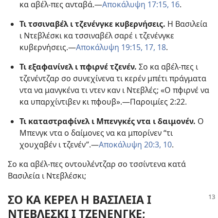
κα αβέλ-πες ανταβά.​—
Αποκάλυψη 17:​15, 16
.
Τι τσσιναβέλ ι τζενένγκε κυβερνήσεις.
Η Βασιλεία
ι Ντεβλέσκι κα τσσιναβέλ σαρέ ι τζενένγκε
κυβερνήσεις.​—
Αποκάλυψη 19:​15,
17, 18
.
Τι εξαφανίνελ ι πφιρνέ τζενέν.
Σο κα αβέλ-πες ι
τζενέντζαρ σο συνεχίνενα τι κερέν μπέτι πράγματα
ντα να μανγκένα τι ντεν καν ι Ντεβλές; «Ο πφιρνέ να
κα υπαρχίντιβεν κι πφουβ».​—
Παροιμίες 2:22
.
Τι καταστραφίνελ ι Μπενγκές ντα ι δαιμονέν.
Ο
Μπενγκ ντα ο δαίμονες να κα μπορίνεν “τι
χουχαβέν ι τζενέν”.​—
Αποκάλυψη 20:3,
10
.
Σο κα αβέλ-πες οντουλέντζαρ σο τσσίντενα κατά
Βασιλεία ι Ντεβλέσκι;
ΣΟ ΚΑ ΚΕΡΕΛ Η ΒΑΣΙΛΕΙΑ Ι
ΝΤΕΒΛΕΣΚΙ Ι ΤΖΕΝΕΝΓΚΕ;