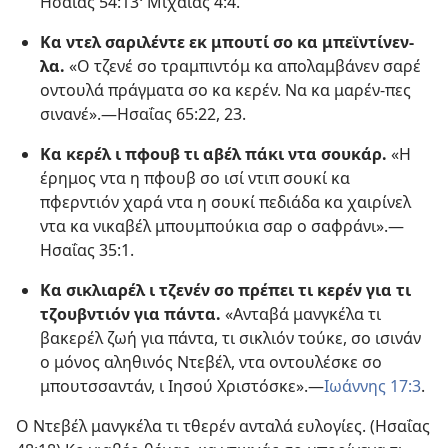
Ησαΐας 54:​13·
Μιχαίας 4:4
.
Κα ντελ σαριλέντε εκ μπουτί σο κα μπεϊντίνεν-
λα.
«Ο τζενέ σο τραμπιντόμ κα απολαμβάνεν σαρέ
οντουλά πράγματα σο κα κερέν. Να κα μαρέν-πες
σινανέ».​—
Ησαΐας 65:​22, 23
.
Κα κερέλ ι πφουβ τι αβέλ πάκι ντα σουκάρ.
«Η
έρημος ντα η πφουβ σο ισί ντιπ σουκί κα
πφερντιόν χαρά ντα η σουκί πεδιάδα κα χαιρίνελ
ντα κα νικαβέλ μπουμπούκια σαρ ο σαφράνι».​—
Ησαΐας 35:1
.
Κα σικλιαρέλ ι τζενέν σο πρέπει τι κερέν για τι
τζουβντιόν για πάντα.
«Ανταβά μανγκέλα τι
βακερέλ ζωή για πάντα, τι σικλιόν τούκε, σο ισινάν
ο μόνος αληθινός Ντεβέλ, ντα οντουλέσκε σο
μπουτσσαντάν, ι Ιησού Χριστόσκε».​—
Ιωάννης 17:3
.
Ο Ντεβέλ μανγκέλα τι τθερέν ανταλά ευλογίες. (
Ησαΐας