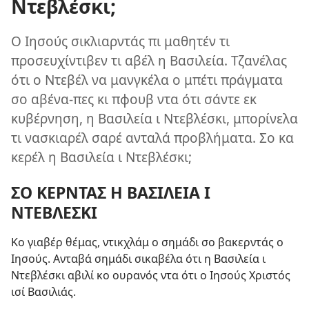
Ντεβλέσκι;
Ο Ιησούς σικλιαρντάς πι μαθητέν τι
προσευχίντιβεν τι αβέλ η Βασιλεία. Τζανέλας
ότι ο Ντεβέλ να μανγκέλα ο μπέτι πράγματα
σο αβένα-πες κι πφουβ ντα ότι σάντε εκ
κυβέρνηση, η Βασιλεία ι Ντεβλέσκι, μπορίνελα
τι νασκιαρέλ σαρέ ανταλά προβλήματα. Σο κα
κερέλ η Βασιλεία ι Ντεβλέσκι;
ΣΟ ΚΕΡΝΤΑΣ Η ΒΑΣΙΛΕΙΑ Ι
ΝΤΕΒΛΕΣΚΙ
Κο γιαβέρ θέμας, ντικχλάμ ο σημάδι σο βακερντάς ο
Ιησούς. Ανταβά σημάδι σικαβέλα ότι η Βασιλεία ι
Ντεβλέσκι αβιλί κο ουρανός ντα ότι ο Ιησούς Χριστός
ισί Βασιλιάς.