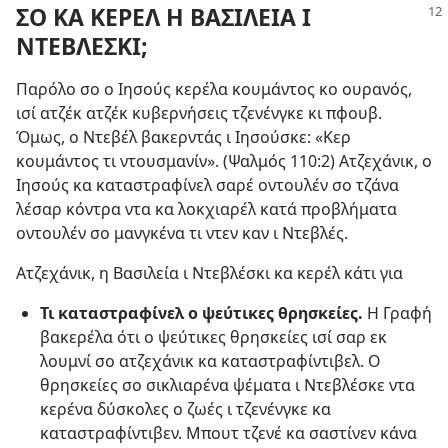
ΣΟ ΚΑ ΚΕΡΕΛ Η ΒΑΣΙΛΕΙΑ Ι
ΝΤΕΒΛΕΣΚΙ;
Παρόλο σο ο Ιησούς κερέλα κουμάντος κο ουρανός,
ισί ατζέκ ατζέκ κυβερνήσεις τζενένγκε κι πφουβ.
Όμως, ο Ντεβέλ βακερντάς ι Ιησούσκε: «Κερ
κουμάντος τι ντουσμανίν». (
Ψαλμός 110:2
) Ατζεχάνικ, ο
Ιησούς κα καταστραφίνελ σαρέ οντουλέν σο τζάνα
λέσαρ κόντρα ντα κα λοκχιαρέλ κατά προβλήματα
οντουλέν σο μανγκένα τι ντεν καν ι Ντεβλές.
Ατζεχάνικ, η Βασιλεία ι Ντεβλέσκι κα κερέλ κάτι για
Τι καταστραφίνελ ο ψεύτικες θρησκείες.
Η Γραφή
βακερέλα ότι ο ψεύτικες θρησκείες ισί σαρ εκ
λουμνί σο ατζεχάνικ κα καταστραφίντιβελ. Ο
θρησκείες σο σικλιαρένα ψέματα ι Ντεβλέσκε ντα
κερένα δύσκολες ο ζωές ι τζενένγκε κα
καταστραφίντιβεν. Μπουτ τζενέ κα σαστίνεν κάνα