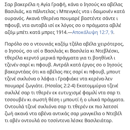
Σαρ βακερέλα η Αγία Γραφή, κάνα ο Ιησούς κα αβέλας
Βασιλιάς, κα πάλντελας ι Μπενγκές ντα ι δαιμονέν κατά
ουρανός. Ακανά τθερένα πουμαρέ βαστέντε σάντε ι
πφουβ, ντα ανταβά ισί εκ λόγος σο ο πράγματα αβιλέ
αζόμ μπέτι κατά μπρες 1914.​—
Αποκάλυψη 12:7,
9
.
Παρόλο σο ο ντουνιάς καζόμ τζάλα αβέλα χειρότερος,
ο Ιησούς, σο ισί ο Βασιλιάς κι Βασιλεία κι Ντεβλέσκι,
τθερέλα κερντό μερικά πράγματα για τι βοηθίνελ ι
τζενέν σαρί κι πφουβ. Αντράλ κατά έργος σο ο Ιησούς
βακερντάας ότι κα αβέλας-πες σαρί κι πφουβ, μπουτ
τζενέ σικλιόνα ο λάφια ι Γραφιάκε ντα κερένα-λεν
πουμαρέ ζωγιάτε. (
Ησαΐας 2:​2-4
) Εκατομμύρια τζενέ
σικλιλέ σαρ τι τθερέν εκ ευτυχισμέ φαμιλί ντα σαρ τι
τσσουβέν κι σωστή θέση ι μπουτί ή ο υλικά πράγματα.
Οντουλά τζενέ σικλιόνα σαρ τι τθερέν εκ πιο λατσσί
ζωή ακανά ντα αβένα αντικάς σαρ μανγκέλα ο Ντεβέλ
τι αβέν οντουλά σο τσσίντενα λέσκε Βασιλειάταρ.