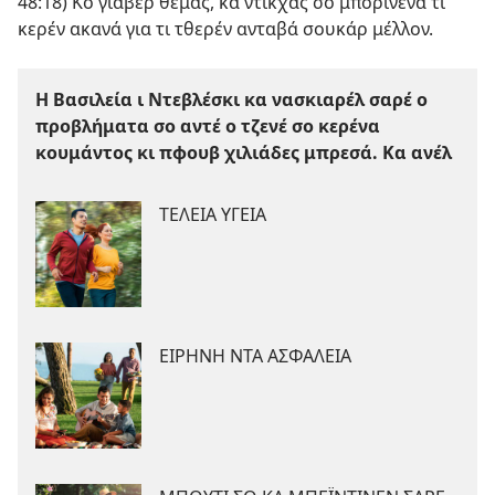
48:​18
) Κο γιαβέρ θέμας, κα ντικχάς σο μπορίνενα τι
κερέν ακανά για τι τθερέν ανταβά σουκάρ μέλλον.
Η Βασιλεία ι Ντεβλέσκι κα νασκιαρέλ σαρέ ο
προβλήματα σο αντέ ο τζενέ σο κερένα
κουμάντος κι πφουβ χιλιάδες μπρεσά. Κα ανέλ
ΤΕΛΕΙΑ ΥΓΕΙΑ
ΕΙΡΗΝΗ ΝΤΑ ΑΣΦΑΛΕΙΑ