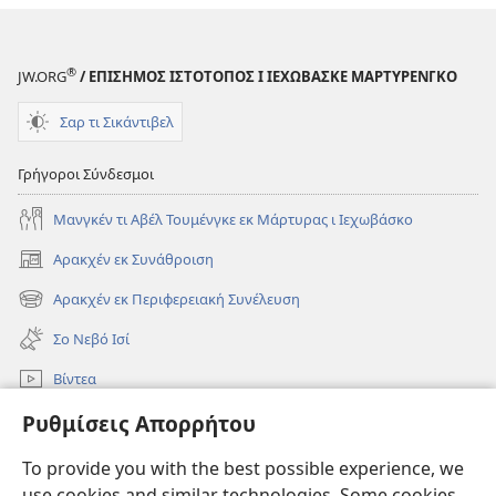
®
JW.ORG
/ ΕΠΙΣΗΜΟΣ ΙΣΤΟΤΟΠΟΣ Ι ΙΕΧΩΒΑΣΚΕ ΜΑΡΤΥΡΕΝΓΚΟ
Σαρ τι Σικάντιβελ
Γρήγοροι Σύνδεσμοι
Μανγκέν τι Αβέλ Τουμένγκε εκ Μάρτυρας ι Ιεχωβάσκο
Αρακχέν εκ Συνάθροιση
(ανοίγει
νέο
Αρακχέν εκ Περιφερειακή Συνέλευση
(ανοίγει
παράθυρο)
νέο
Σο Νεβό Ισί
παράθυρο)
Βίντεα
Ρόντεν
Ρυθμίσεις Απορρήτου
To provide you with the best possible experience, we
Συνεισφορές
(ανοίγει
use cookies and similar technologies. Some cookies