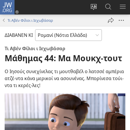
JW.ORG
Σύνδεση
(ανοίγει
Αλλάνεν
Ρόντεν
ΕΜ
νέο
ι
κο
ΜΕ
Τι Αβέν Φίλοι ι Ιεχωβάσαρ
παράθυρο)
τσσιπ
JW.ORG
σο
ΔΙΑΒΑΝΕΝ ΚΙ
τθερέλα
ο
Τι Αβέν Φίλοι ι Ιεχωβάσαρ
ιστότοπος
Μάθημας 44: Μα Μουκχ-τουτ
Ο Ιησούς συνεχίνελας τι μουτθαβέλ ο λατσσέ αμπέρια
ατζέ-ντα κάνα μερικοί να ασουνένας. Μπορίνεσα τούι-
ντα τι κερές-λες!