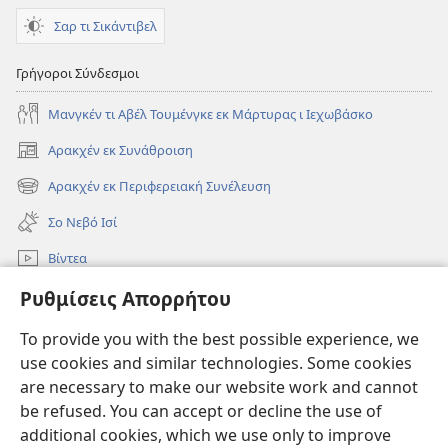
Σαρ τι Σικάντιβελ
Γρήγοροι Σύνδεσμοι
Μανγκέν τι Αβέλ Τουμένγκε εκ Μάρτυρας ι Ιεχωβάσκο
Αρακχέν εκ Συνάθροιση
(ανοίγει
νέο
Αρακχέν εκ Περιφερειακή Συνέλευση
(ανοίγει
παράθυρο)
νέο
Σο Νεβό Ισί
παράθυρο)
Βίντεα
Ρόντεν
Ρυθμίσεις Απορρήτου
To provide you with the best possible experience, we
Συνεισφορές
(ανοίγει
use cookies and similar technologies. Some cookies
νέο
are necessary to make our website work and cannot
παράθυρο)
Σκοπιά ΒΙΒΛΙΟΘΗΚΗ ΚΟ ΙΝΤΕΡΝΕΤ™
(ανοίγει
be refused. You can accept or decline the use of
νέο
additional cookies, which we use only to improve
®
JW Hub
παράθυρο)