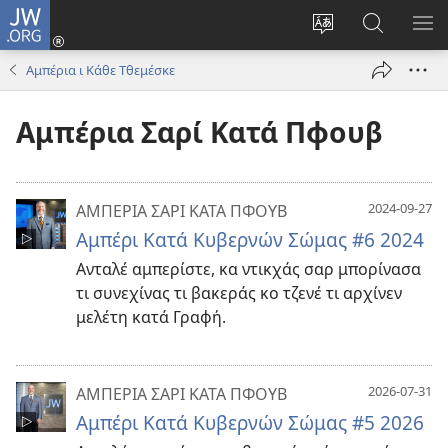
JW.ORG
Σύνδεση
(ανοίγει
Αλλάνεν
Ρόντεν
ΕΜ
νέο
ι
κο
ΜΕ
Αμπέρια ι Κάθε Τθεμέσκε
παράθυρο)
τσσιπ
JW.ORG
σο
Αμπέρια Σαρί Κατά Πφουβ
τθερέλα
ο
ιστότοπος
2024-09-27
ΑΜΠΕΡΙΑ ΣΑΡΙ ΚΑΤΑ ΠΦΟΥΒ
Αμπέρι Κατά Κυβερνών Σώμας #6 2024
Ανταλέ αμπερίστε, κα ντικχάς σαρ μπορίνασα
τι συνεχίνας τι βακεράς κο τζενέ τι αρχίνεν
μελέτη κατά Γραφή.
2026-07-31
ΑΜΠΕΡΙΑ ΣΑΡΙ ΚΑΤΑ ΠΦΟΥΒ
Αμπέρι Κατά Κυβερνών Σώμας #5 2026