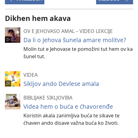
filmija
Dikhen hem akava
OV E JEHOVASO AMAL – VIDEO LEKCIJE
Da li o Jehova šunela amare molitve?
Molin tut e Jehovase te pomožini tut hem ov ka
šunel tut.
VIDEA
Sikljov ando Devlese amala
BIBLIJAKE SIKLJOVIBA
Videa hem o buća e ćhavorenđe
Koristin akala zanimljiva buća te sikave te
ćhaven ando disave važna buća ko životi.