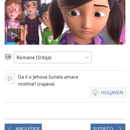
Play
video
Birin
i
čhib
Da li o Jehova šunela amare
Muk
molitve? (najava)
HULJAVEN
O
formatija
te
huljave
o
ANGLEDER
SLEDEĆO