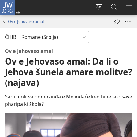
JW.ORG
Prijava
(opens
Promin
Rode
MO
new
i
JW.ORG
O
Ov e Jehovaso amal
window)
čhib
ME
ando
ČHIB
sajt
Ov e Jehovaso amal
Ov e Jehovaso amal: Da li o
Jehova šunela amare molitve?
(najava)
Sar i molitva pomožinđa e Melindaće ked hine la disave
pharipa ki škola?