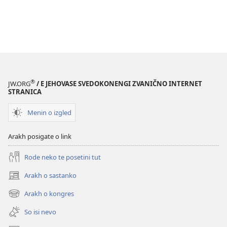
®
JW.ORG
/ E JEHOVASE SVEDOKONENGI ZVANIČNO INTERNET
STRANICA
Menin o izgled
Arakh posigate o link
Rode neko te posetini tut
Arakh o sastanko
(opens
new
Arakh o kongres
(opens
window)
new
So isi nevo
window)