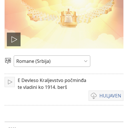
Play
video
Birin
i
čhib
E Devleso Kraljevstvo počminđa
Muk
te vladini ko 1914. berš
HULJAVEN
O
formatija
te
huljave
o