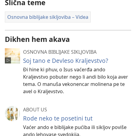
Slična teme
filmija
Osnovna biblijake sikljoviba – Videa
Dikhen hem akava
OSNOVNA BIBLIJAKE SIKLJOVIBA
Soj tano e Devleso Kraljevstvo?
Ði hine ki phuv, o Isus vaćerđa ando
Kraljevstvo pobuter nego li andi bilo koja aver
tema. O manuša vekonencar molinena pe te
avel o Kraljevstvo.
ABOUT US
Rode neko te posetini tut
Vaćer ando e biblijake pućiba ili sikljov poviše
ando Jehovase svedokija.