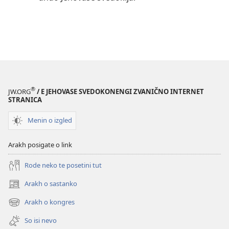
®
JW.ORG
/ E JEHOVASE SVEDOKONENGI ZVANIČNO INTERNET
STRANICA
Menin o izgled
Arakh posigate o link
Rode neko te posetini tut
Arakh o sastanko
(opens
new
Arakh o kongres
(opens
window)
new
So isi nevo
window)