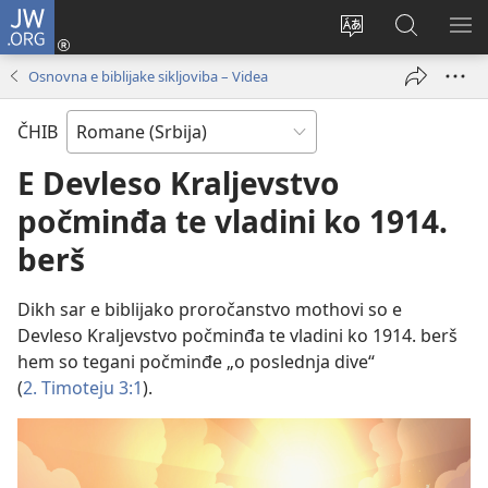
JW.ORG
Prijava
(opens
Promin
Rode
MO
new
i
JW.ORG
O
Osnovna e biblijake sikljoviba – Videa
window)
čhib
ME
ando
ČHIB
sajt
E Devleso Kraljevstvo
počminđa te vladini ko 1914.
berš
Dikh sar e biblijako proročanstvo mothovi so e
Devleso Kraljevstvo počminđa te vladini ko 1914. berš
hem so tegani počminđe „o poslednja dive“
(
2. Timoteju 3:1
).