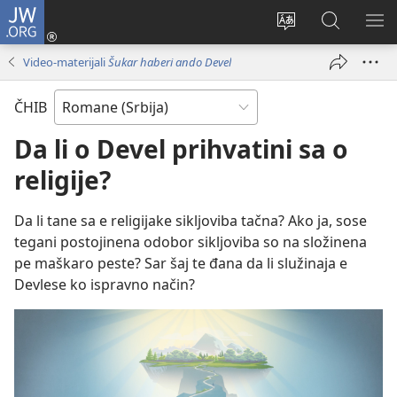
JW.ORG
Prijava
(opens
Promin
Rode
MO
new
i
JW.ORG
O
Video-materijali
Šukar haberi ando Devel
window)
čhib
ME
ando
ČHIB
sajt
Da li o Devel prihvatini sa o
religije?
Da li tane sa e religijake sikljoviba tačna? Ako ja, sose
tegani postojinena odobor sikljoviba so na složinena
pe maškaro peste? Sar šaj te đana da li služinaja e
Devlese ko ispravno način?