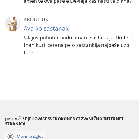
amen te ova paše e Devleja kas našti te dikha?
ABOUT US
Ava ko sastanak
Sikljov pobuter ando amare sastankija. Rode o
than kuri ićerena pe o sastankija najpaše uzo
tute.
®
JW.ORG
/ E JEHOVASE SVEDOKONENGI ZVANIČNO INTERNET
STRANICA
Menin o izgled