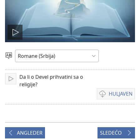
Play
video
Birin
i
čhib
Da li o Devel prihvatini sa o
Muk
religije?
HULJAVEN
O
formatija
te
huljave
o
ANGLEDER
SLEDEĆO
filmija