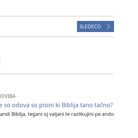
formatija
te
huljave
o
SLEDEĆO
filmija
JOVIBA
 so odova so pisini ki Biblija tano tačno?
ndi Biblija, tegani oj valjani te razlikujini pe ando