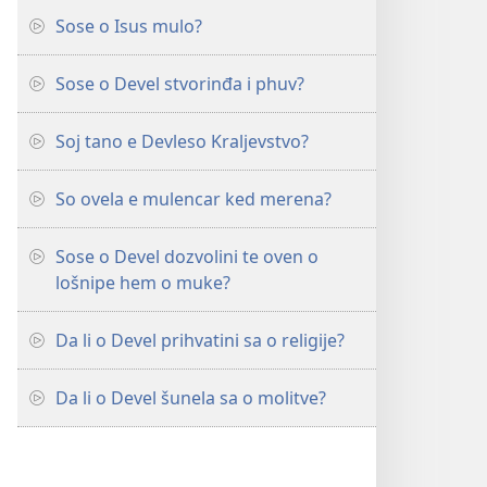
Sose o Isus mulo?
Sose o Devel stvorinđa i phuv?
Soj tano e Devleso Kraljevstvo?
So ovela e mulencar ked merena?
Sose o Devel dozvolini te oven o
lošnipe hem o muke?
Da li o Devel prihvatini sa o religije?
Da li o Devel šunela sa o molitve?