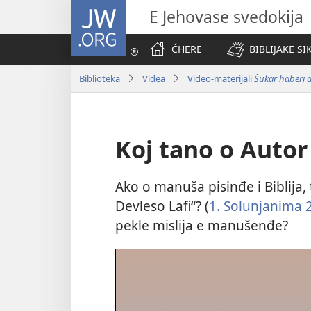
JW.ORG
E Jehovase svedokija
ĆHERE
BIBLIJAKE SI
Biblioteka
Videa
Video-materijali
Šukar haberi 
Koj tano o Autor 
Ako o manuša pisinđe i Biblija, 
Devleso Lafi“? (
1. Solunjanima 
pekle mislija e manušenđe?