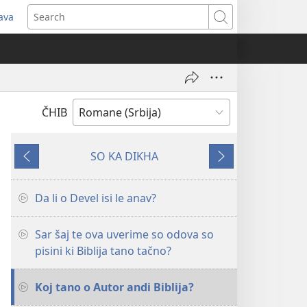
java
pens
Search
ew
ndow)
ČHIB
SO KA DIKHA
ANGLEDER
SLEDEĆO
Da li o Devel isi le anav?
Sar šaj te ova uverime so odova so
pisini ki Biblija tano tačno?
Koj tano o Autor andi Biblija?