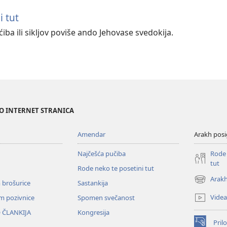
i tut
iba ili sikljov poviše ando Jehovase svedokija.
NO INTERNET STRANICA
Amendar
Arakh posi
Najčešća pučiba
Rode 
tut
Rode neko te posetini tut
Arakh
 brošurice
Sastankija
(opens
new
Videa
em pozivnice
Spomen svečanost
window)
 ČLANKIJA
Kongresija
Prilo