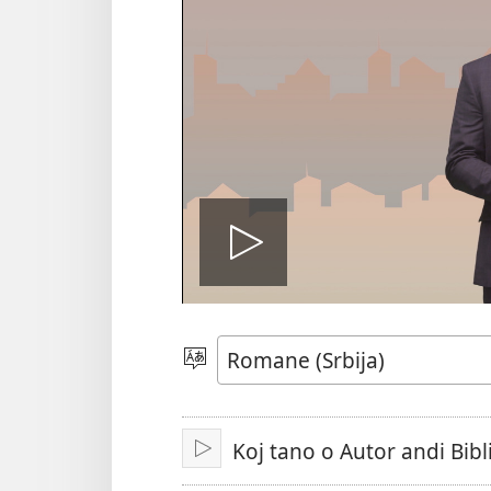
Play
video
Birin
i
čhib
Koj tano o Autor andi Bibli
Muk