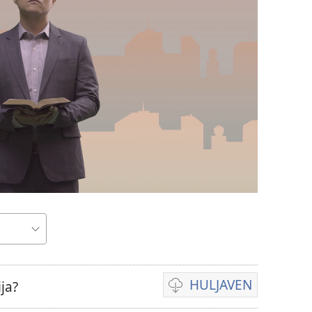
HULJAVEN
ja?
O