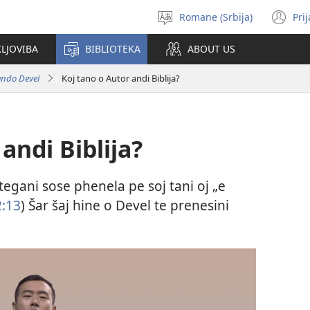
Romane (Srbija)
Pri
Birin
(o
i
n
KLJOVIBA
BIBLIOTEKA
ABOUT US
čhib
wi
ando Devel
Koj tano o Autor andi Biblija?
andi Biblija?
tegani sose phenela pe soj tani oj „e
2:13
) Šar šaj hine o Devel te prenesini