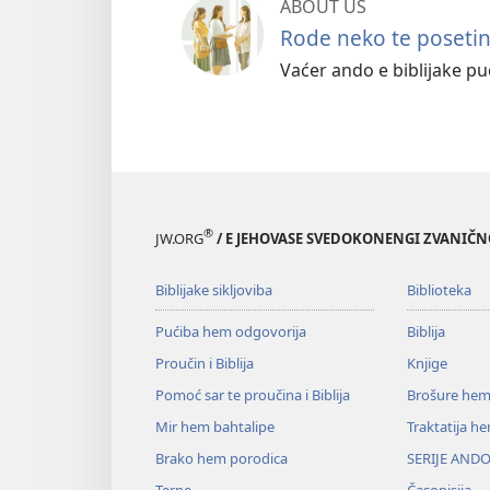
ABOUT US
Rode neko te posetin
Vaćer ando e biblijake puć
®
JW.ORG
/ E JEHOVASE SVEDOKONENGI ZVANIČ
Biblijake sikljoviba
Biblioteka
Pućiba hem odgovorija
Biblija
Proučin i Biblija
Knjige
Pomoć sar te proučina i Biblija
Brošure hem
Mir hem bahtalipe
Traktatija h
Brako hem porodica
SERIJE ANDO
Terne
Časopisija