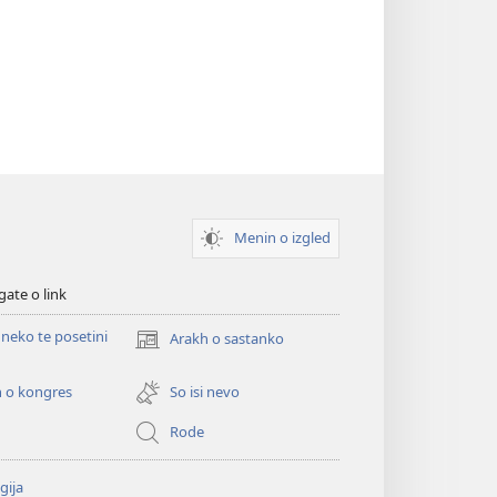
Menin o izgled
gate o link
neko te posetini
Arakh o sastanko
(opens
new
window)
 o kongres
So isi nevo
Rode
gija