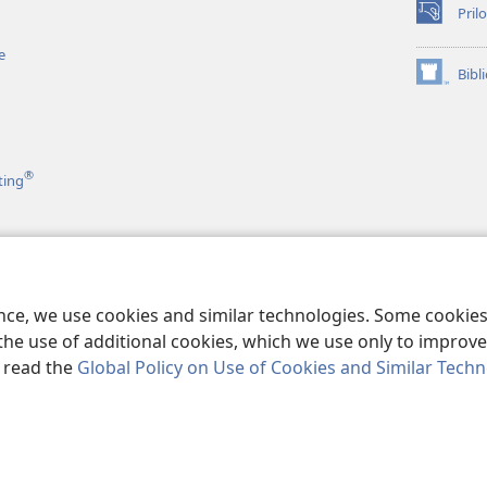
Prilo
(opens
new
e
window)
Bibl
(opens
new
window)
®
ting
e
e andi Biblija
ence, we use cookies and similar technologies. Some cooki
the use of additional cookies, which we use only to improve 
, read the
Global Policy on Use of Cookies and Similar Tech
ble and Tract Society of Pennsylvania.
PRAVILA SAR TE KORISTINA
|
PRI