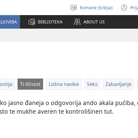
Romane (Srbija)
Pri
Birin
(o
i
n
KLJOVIBA
BIBLIOTEKA
ABOUT US
čhib
wi
stija
Ti ličnost
Lošna navike
Seks
Zabavljanje
Ako jasno đaneja o odgovorija ando akala pućiba,
sto te mukhe averen te kontrolišinen tut.