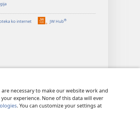
gija
®
ioteka ko internet
JW Hub
(opens
new
window)
es are necessary to make our website work and
your experience. None of this data will ever
nologies
. You can customize your settings at
VATNOST
|
PRIVACY SETTINGS