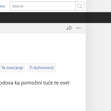
java
pens
Search
ew
ndow)
Te osećanja
Ti duhovnost
 odova ka pomožini tuće te ovel