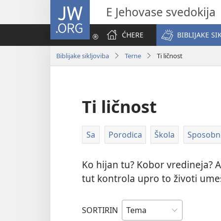
JW.ORG
E Jehovase svedokija
ĆHERE
BIBLIJAKE SI
Biblijake sikljoviba
Terne
Ti ličnost
Ti ličnost
Sa
Porodica
Škola
Sposobno
Ko hijan tu? Kobor vredineja? 
tut kontrola upro to životi ume
SORTIRIN