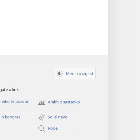
Menin o izgled
gate o link
neko te posetini
Arakh o sastanko
(opens
new
window)
 o kongres
So isi nevo
Rode