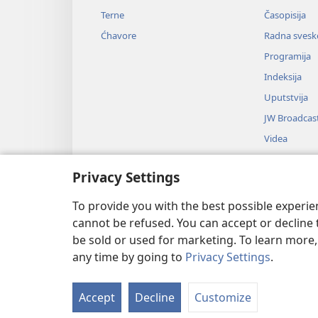
Terne
Časopisija
Ćhavore
Radna svesk
Programija
Indeksija
Uputstvija
JW Broadcas
Videa
Muzika
Privacy Settings
Audio-dram
Dramsko čitib
To provide you with the best possible experi
cannot be refused. You can accept or decline 
be sold or used for marketing. To learn more
any time by going to
Privacy Settings
.
Copyright
© 2026 Watch Tower Bi
Accept
Decline
Customize