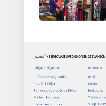
®
JW.ORG
/ E JEHOVASE SVEDOKONENGI ZVANIČ
Biblijake sikljoviba
Biblioteka
Pućiba hem odgovorija
Biblija
Proučin i Biblija
Knjige
Pomoć sar te proučina i Biblija
Brošure hem
Mir hem bahtalipe
Traktatija h
Brako hem porodica
SERIJE ANDO