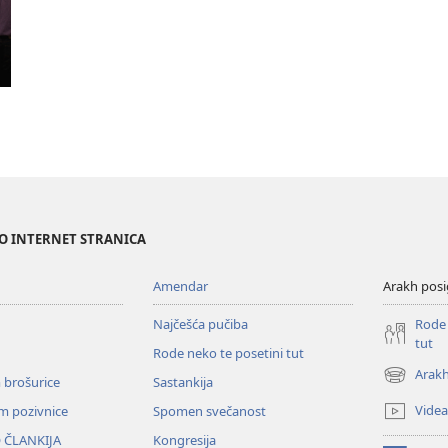
NO INTERNET STRANICA
Amendar
Arakh posi
Najčešća pučiba
Rode 
tut
Rode neko te posetini tut
Arakh
 brošurice
Sastankija
(opens
new
Videa
em pozivnice
Spomen svečanost
window)
 ČLANKIJA
Kongresija