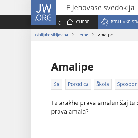
JW.ORG
E Jehovase svedokija
ĆHERE
BIBLIJAKE SI
Biblijake sikljoviba
Terne
Amalipe
Amalipe
Sa
Porodica
Škola
Sposobno
Te arakhe prava amalen šaj te 
prava amala?