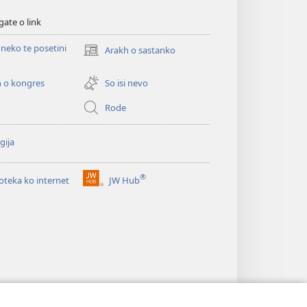
gate o link
neko te posetini
Arakh o sastanko
(opens
new
window)
 o kongres
So isi nevo
Rode
gija
®
ioteka ko internet
JW Hub
(opens
new
window)