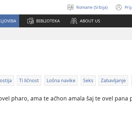
Romane (Srbija)
Pri
Birin
(o
i
n
KLJOVIBA
BIBLIOTEKA
ABOUT US
čhib
wi
stija
Ti ličnost
Lošna navike
Seks
Zabavljanje
ovel pharo, ama te aćhon amala šaj te ovel pana po