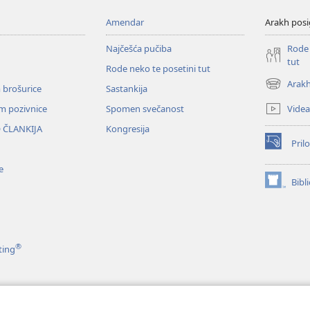
Amendar
Arakh posi
Najčešća pučiba
Rode 
tut
Rode neko te posetini tut
Arakh
 brošurice
Sastankija
(opens
new
Videa
em pozivnice
Spomen svečanost
window)
 ČLANKIJA
Kongresija
Prilo
(opens
new
e
window)
Bibl
(opens
new
window)
®
ting
e