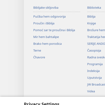
Biblijake sikljoviba
Biblioteka
Pućiba hem odgovorija
Biblija
Proučin i Biblija
Knjige
Pomoć sar te proučina i Biblija
Brošure hem
Mir hem bahtalipe
Traktatija h
Brako hem porodica
SERIJE ANDO
Terne
Časopisija
Ćhavore
Radna svesk
Programija
Indeksija
Uputstvija
JW Broadcas
Videa
Muzika
Privacy Settings
Audio-dram