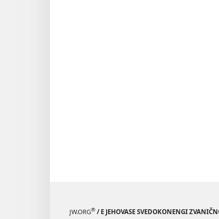
®
JW.ORG
/ E JEHOVASE SVEDOKONENGI ZVANIČ