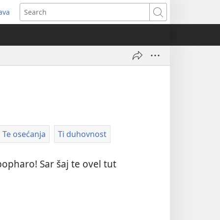
java
pens
Search
ew
ndow)
Te osećanja
Ti duhovnost
pharo! Sar šaj te ovel tut