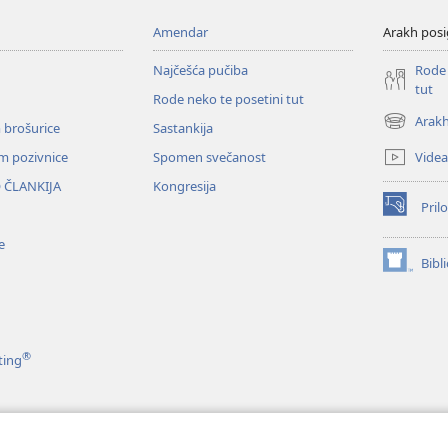
Amendar
Arakh posi
Najčešća pučiba
Rode 
tut
Rode neko te posetini tut
Arakh
 brošurice
Sastankija
(opens
new
Videa
em pozivnice
Spomen svečanost
window)
 ČLANKIJA
Kongresija
Prilo
(opens
new
e
window)
Bibl
(opens
new
window)
®
ting
e