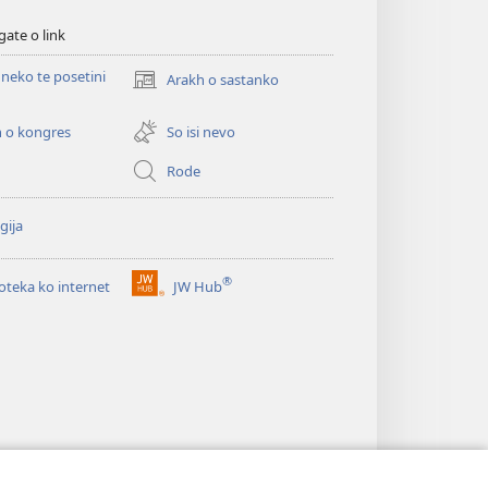
gate o link
neko te posetini
Arakh o sastanko
(opens
new
window)
 o kongres
So isi nevo
Rode
gija
®
ioteka ko internet
JW Hub
(opens
new
window)