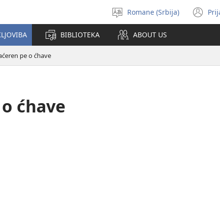
Romane (Srbija)
Pri
Birin
(o
i
n
KLJOVIBA
BIBLIOTEKA
ABOUT US
čhib
wi
jaćeren pe o ćhave
 o ćhave