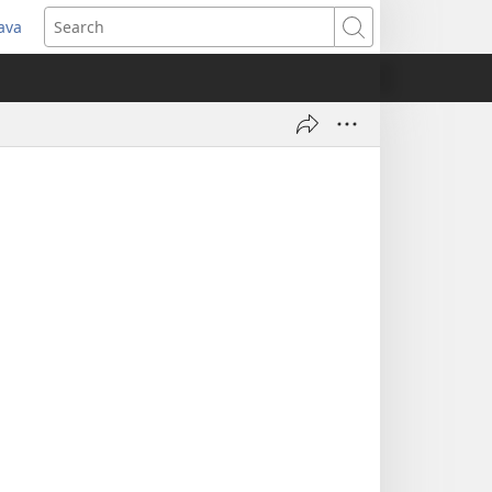
java
pens
Search
ew
ndow)