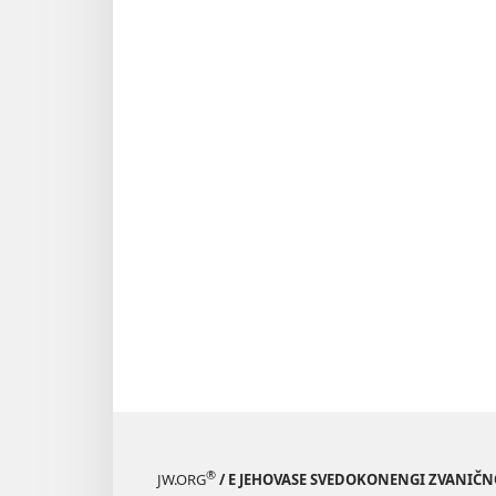
®
JW.ORG
/ E JEHOVASE SVEDOKONENGI ZVANIČ