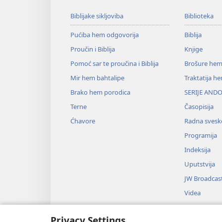
Biblijake sikljoviba
Biblioteka
Pućiba hem odgovorija
Biblija
Proučin i Biblija
Knjige
Pomoć sar te proučina i Biblija
Brošure hem
Mir hem bahtalipe
Traktatija h
Brako hem porodica
SERIJE ANDO
Terne
Časopisija
Ćhavore
Radna svesk
Programija
Indeksija
Uputstvija
JW Broadcas
Videa
Muzika
Privacy Settings
Audio-dram