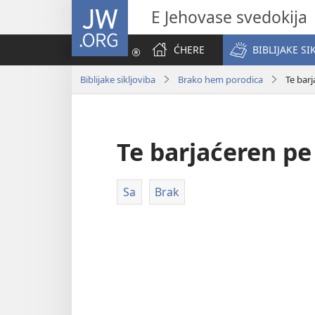
JW.ORG
E Jehovase svedokija
ĆHERE
BIBLIJAKE SI
Biblijake sikljoviba
Brako hem porodica
Te bar
Te barjaćeren pe
Sa
Brak