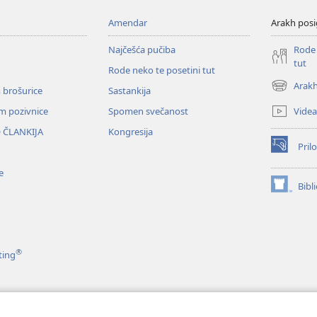
Amendar
Arakh posi
Najčešća pučiba
Rode 
tut
Rode neko te posetini tut
Arakh
 brošurice
Sastankija
(opens
new
Videa
em pozivnice
Spomen svečanost
window)
 ČLANKIJA
Kongresija
Prilo
(opens
new
e
window)
Bibl
(opens
new
window)
®
ting
e