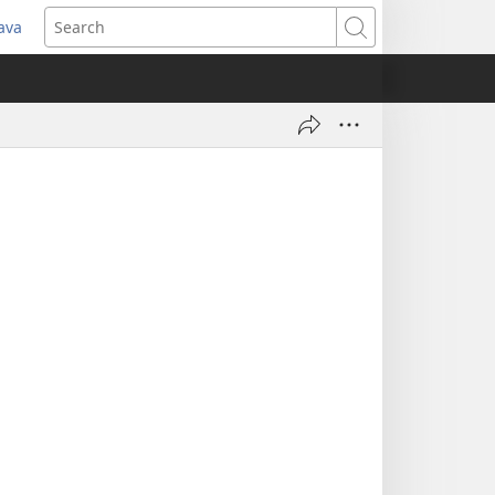
java
pens
Search
ew
ndow)