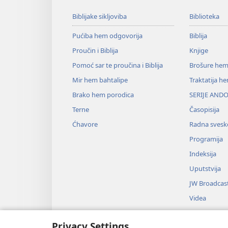
Biblijake sikljoviba
Biblioteka
Pućiba hem odgovorija
Biblija
Proučin i Biblija
Knjige
Pomoć sar te proučina i Biblija
Brošure hem
Mir hem bahtalipe
Traktatija h
Brako hem porodica
SERIJE ANDO
Terne
Časopisija
Ćhavore
Radna svesk
Programija
Indeksija
Uputstvija
JW Broadcas
Videa
Muzika
Privacy Settings
Audio-dram