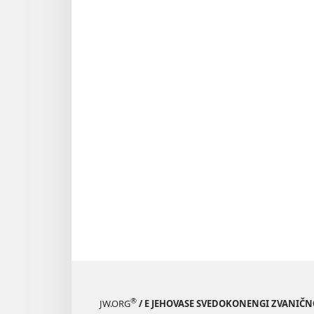
®
JW.ORG
/ E JEHOVASE SVEDOKONENGI ZVANIČ