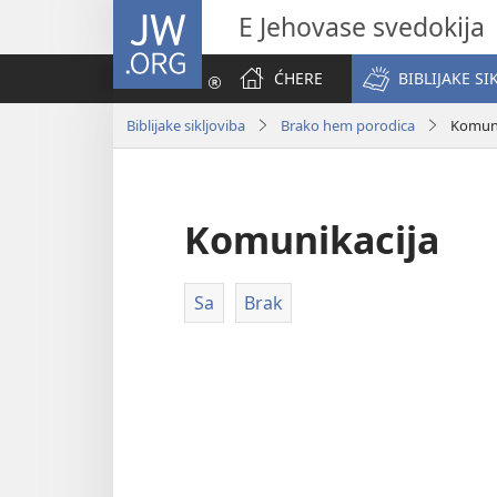
JW.ORG
E Jehovase svedokija
ĆHERE
BIBLIJAKE SI
Biblijake sikljoviba
Brako hem porodica
Komuni
Komunikacija
Sa
Brak