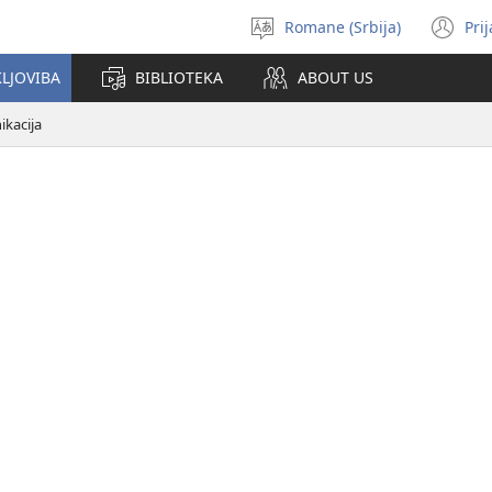
Romane (Srbija)
Pri
Birin
(o
i
n
KLJOVIBA
BIBLIOTEKA
ABOUT US
čhib
wi
kacija