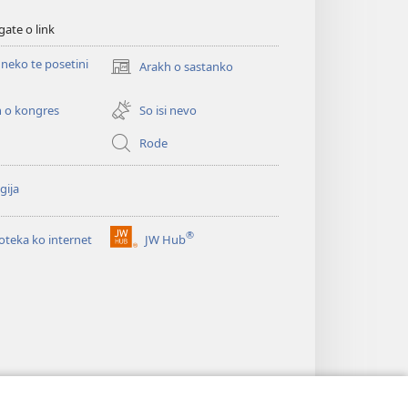
gate o link
neko te posetini
Arakh o sastanko
(opens
new
window)
 o kongres
So isi nevo
Rode
gija
®
ioteka ko internet
JW Hub
(opens
new
window)