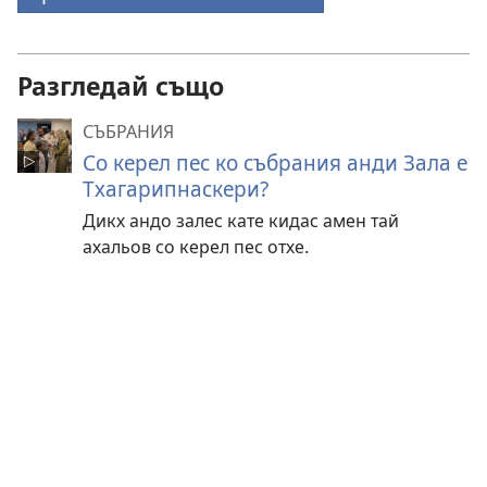
(отваря
нов
прозорец)
Разгледай също
СЪБРАНИЯ
Со керел пес ко събрания анди Зала е
Тхагарипнаскери?
Дикх андо залес кате кидас амен тай
ахальов со керел пес отхе.