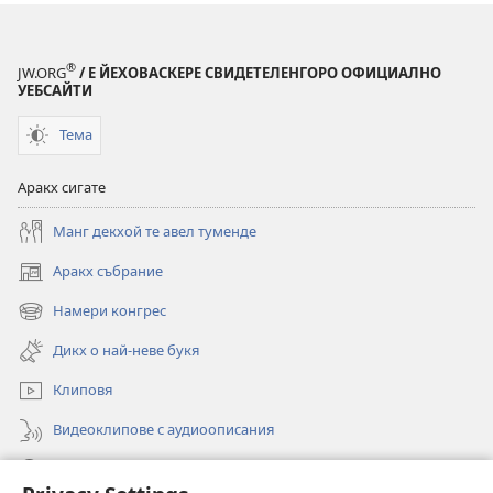
®
JW.ORG
/ Е ЙЕХОВАСКЕРЕ СВИДЕТЕЛЕНГОРО ОФИЦИАЛНО
УЕБСАЙТИ
Тема
Аракх сигате
Манг декхой те авел туменде
Аракх събрание
(отваря
нов
Намери конгрес
(отваря
прозорец)
нов
Дикх о най-неве букя
прозорец)
Клиповя
Видеоклипове с аудиоописания
Роде