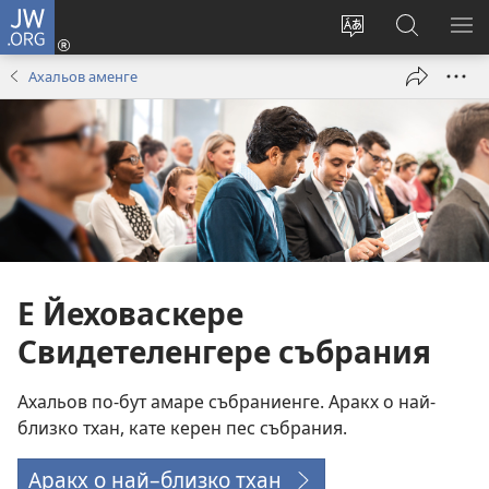
JW.ORG
Де
андре
Смени
Роде
СИ
(отваря
езика
андо
О
Ахальов аменге
нов
на
JW.ORG
М
прозорец)
сайта
Е Йеховаскере
Свидетеленгере събрания
Ахальов по-бут амаре събраниенге. Аракх о най-
близко тхан, кате керен пес събрания.
Аракх о най–близко тхан