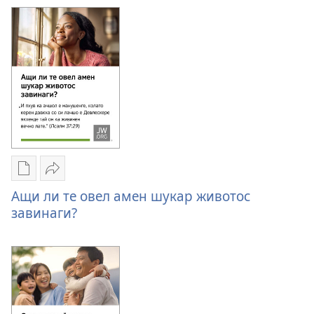
ухлявен
конгресиеске
пес
2026
електронна
г.
издания
Покана
е
конгресиеске
2026
г.
Опциес
Бичшал
за
Ащи
Ащи ли те овел амен шукар животос
те
ли
завинаги?
ухлявен
те
пес
овел
електронна
амен
издания
шукар
Ащи
животос
ли
завинаги?