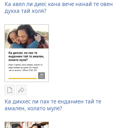
за
Ка
Ка авел ли диес кана вече нанай те овен
те
авел
дукха тай холя?
ухлявен
ли
пес
диес
електронна
кана
издания
вече
Ка
нанай
авел
те
ли
овен
диес
дукха
кана
тай
вече
холя?
нанай
те
Опциес
Бичшал
овен
за
Ка
Ка дикхес ли пак те енданиен тай те
дукха
те
дикхес
амален, колато муле?
тай
ухлявен
ли
холя?
пес
пак
електронна
те