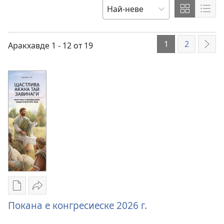
Покажи
Пок
ПОДРЕДИНЕ
съдържан
съд
ПО
във
като
1
2
Аракхавде 1 - 12 от 19
НАА
форма
спис
на
решетка
Опциес
Бичшал
за
Покана
Покана е конгресиеске 2026 г.
те
е