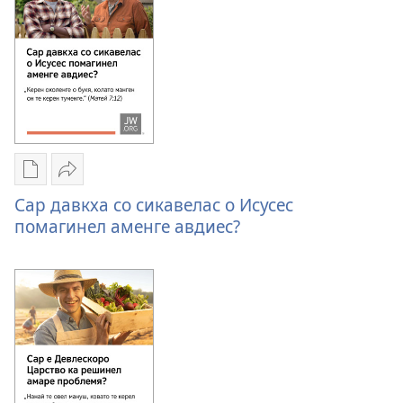
електронна
молитвес?
издания
Дали
декхой
шунел
амаре
молитвес?
Опциес
Бичшал
за
Сар
Сар давкха со сикавелас о Исусес
те
давкха
помагинел аменге авдиес?
ухлявен
со
пес
сикавелас
електронна
о
издания
Исусес
Сар
помагинел
давкха
аменге
со
авдиес?
сикавелас