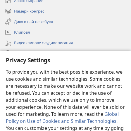
Аракх събрание
(отваря
нов
Намери конгрес
(отваря
прозорец)
нов
Дикх о най-неве букя
прозорец)
Клиповя
Видеоклипове с аудиоописания
Роде
Privacy Settings
Дарения
(отваря
To provide you with the best possible experience, we
нов
use cookies and similar technologies. Some cookies
прозорец)
Онлайн библиотека „Стражева кула“
are necessary to make our website work and cannot
(отваря
нов
be refused. You can accept or decline the use of
®
JW Hub
прозорец)
additional cookies, which we use only to improve
(отваря
нов
your experience. None of this data will ever be sold or
прозорец)
used for marketing. To learn more, read the
Global
Policy on Use of Cookies and Similar Technologies
.
Copyright
© 2026 Watch Tower Bible and Tract Society of Pennsylvania.
You can customize your settings at any time by going