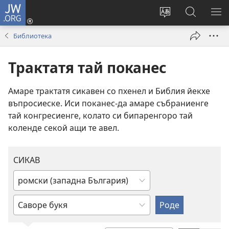
JW.ORG
Де
андре
Смени
Роде
СИ
(отваря
езика
андо
О
Библиотека
нов
на
JW.ORG
М
прозорец)
сайта
Трактатя тай поканес
Амаре трактатя сикавен со пхенел и Библия йекхе
въпросиеске. Иси поканес-да амаре събраниенге
тай конгресиенге, колато си бипаренгоро тай
коленде секой ащи те авел.
СИКАВ
Въведи
или
Въведи
избери
или
език
избери