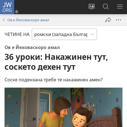
JW.ORG
Де
андре
Смени
Роде
СИ
(отваря
езика
андо
О
Ов е Йеховаскоро амал
нов
на
JW.ORG
М
прозорец)
сайта
ЧЕТИНЕ НА
Ов е Йеховаскоро амал
36 уроки: Накажинен тут,
соскето дехен тут
Соске подекхана требе те накажинен амен?