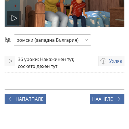
Пусни
видео
Избирине
чшиб
36 уроки: Накажинен тут,
Ухляв
Мук
Опциес
соскето дехен тут
за
те
ухлявен
пес
видеозапися
НАПАЛПАЛЕ
НААНГЛЕ