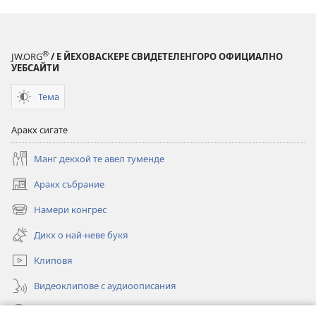
®
JW.ORG
/ Е ЙЕХОВАСКЕРЕ СВИДЕТЕЛЕНГОРО ОФИЦИАЛНО
УЕБСАЙТИ
Тема
Аракх сигате
Манг декхой те авел туменде
Аракх събрание
(отваря
нов
Намери конгрес
(отваря
прозорец)
нов
Дикх о най-неве букя
прозорец)
Клиповя
Видеоклипове с аудиоописания
Роде