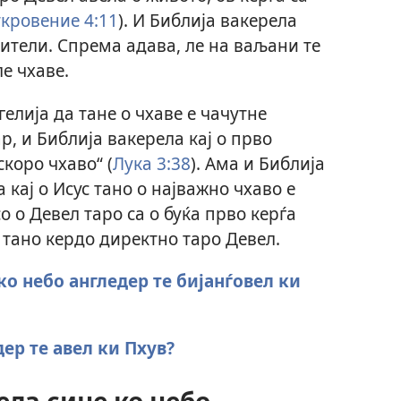
кровение 4:11
). И Библија вакерела
рители. Спрема адава, ле на ваљани те
ле чхаве.
елија да тане о чхаве е чачутне
ар, и Библија вакерела кај о прво
коро чхаво“ (
Лука 3:38
). Ама и Библија
кај о Исус тано о најважно чхаво е
о о Девел таро са о буќа прво керѓа
 тано кердо директно таро Девел.
ко небо англедер те бијанѓовел ки
дер те авел ки Пхув?