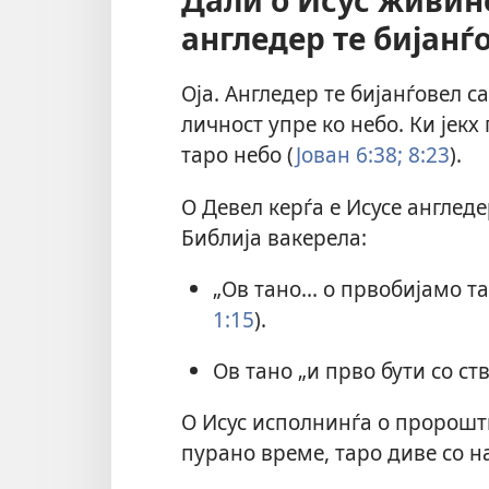
Дали о Исус живине
англедер те бијанѓ
Оја. Англедер те бијанѓовел с
личност упре ко небо. Ки јекх
таро небо (
Јован 6:38;
8:23
).
О Девел керѓа е Исусе англедер
Библија вакерела:
„Ов тано... о првобијамо та
1:15
).
Ов тано „и прво бути со ст
О Исус исполнинѓа о пророштв
пурано време, таро диве со н