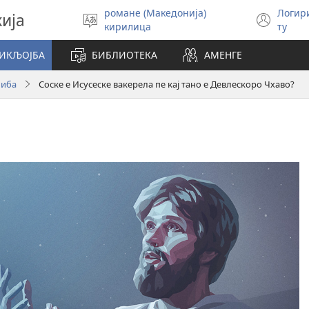
романе (Македонија)
Логир
кија
Бирин
(op
кирилица
ту
чхиб
new
win
СИКЉОЈБА
БИБЛИОТЕКА
АМЕНГЕ
чиба
Соске е Исусеске вакерела пе кај тано е Девлескоро Чхаво?