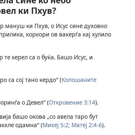
ла сине ко небо
овел ки Пхув?
ар мануш ки Пхув, о Исус сине духовно
 прилика, коркори ов вакерѓа кај хулило
 те керел са о буќа. Башо Исус, и
ро са сој тано кердо“ (
Колошаните
воринѓа о Девел“ (
Откровение 3:14
).
ија башо окова „со авела таро бут
акхле одамна“ (
Михеј 5:2;
Матеј 2:4-6
).