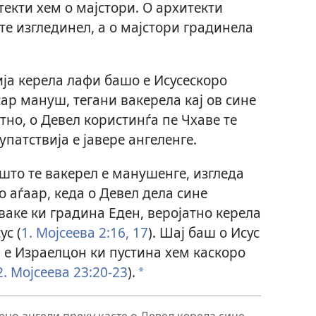
екти хем о мајстори. О архитекти
те изглединел, а о мајстори градинела
ја керела лафи башо е Исусескоро
ар мануш, тегани вакерела кај ов сине
атно, о Девел користинѓа пе Чхаве те
атствија е јавере ангеленге.
што те вакерел е манушенге, изгледа
о аѓаар, кеда о Девел дела сине
Еваке ки градина Еден, веројатно керела
ус (
1. Мојсеева 2:16, 17
). Шај баш о Исус
а е Израелцон ки пустина хем каскоро
2. Мојсеева 23:20-23
).
a
ено ангели преку касте о Девел керела сине