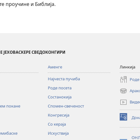
те проучине и Библија.
Е ЈЕХОВАСКЕРЕ СВЕДОКОНГИРИ
Аменге
Линкија
Најчеста пучиба
Роде
Роде посета
Арак
(opens
Состанокија
new
Виде
window)
хем покане
Спомен-свеченост
Конгресија
Дон
(opens
Со кераја
new
window)
ремибаске
Искуствија
ОНЛ