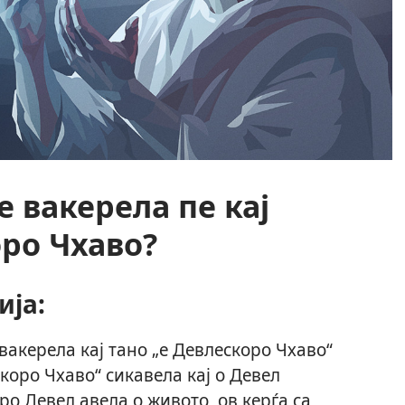
е вакерела пе кај
оро Чхаво?
ија:
 вакерела кај тано „е Девлескоро Чхаво“
скоро Чхаво“ сикавела кај о Девел
аро Девел авела о живото, ов керѓа са