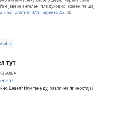
а е јавере ангелен, пле духовно чхавен, те шај
а 7:53;
Галатите 3:19;
Евреите 2:2, 3
).
учиба
л тут
ИКЉОЈБА
Девел?
ќно Девел? Или тане дуј различна личностија?
и