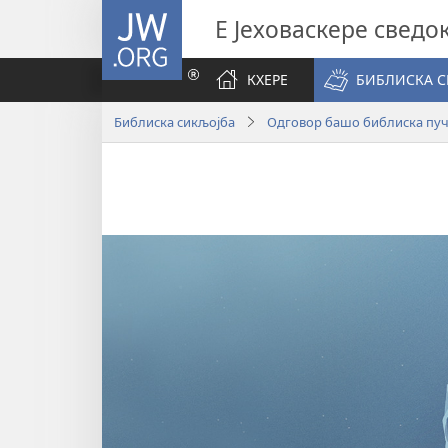
JW.ORG
Е Јеховаскере сведо
КХЕРЕ
БИБЛИСКА 
Библиска сикљојба
Одговор башо библиска пу