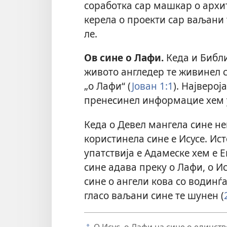
соработка сар машкар о архит
керела о проекти сар ваљани 
ле.
Ов сине о Лафи.
Кеда и Библи
живото англедер те живинел с
„о Лафи“ (
Јован 1:1
). Најверој
пренесинел информацие хем уп
Кеда о Девел мангела сине не
користинела сине е Исусе. Ист
упатствија е Адамеске хем е 
сине адава преку о Лафи, о Ис
сине о ангели кова со водинѓ
гласо ваљани сине те шунен (
О Исус, о Лафи на сине о единств