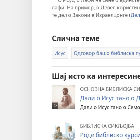
a
лафи. На пример, о Девел користинѓ
те дел о Закони е Израелцонге (
Дел
Слична теме
Исус
Одговор башо библиска п
Шај исто ка интересине
ОСНОВНА БИБЛИСКА С
Дали о Исус тано о 
Дали о Исус тано о Семо
БИБЛИСКА СИКЉОЈБА
Роде библиско курс