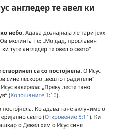
ус англедер те авел ки
ко небо.
Адава дознајнаја ле тари јекх
. Ов молинѓа пе: „Мо дад, прославин
а ки туте англедер те овел о свето“
створинел са со постојнела.
О Исус
ов сине лескоро „вешто градители“
 Исус вакерела: „Преку лесте тано
в“ (
Колошаните 1:16
).
о постојнела. Ко адава тане вклучиме о
теријално свето (
Откровение 5:11
). Ки
ашкар о Девел хем о Исус сине