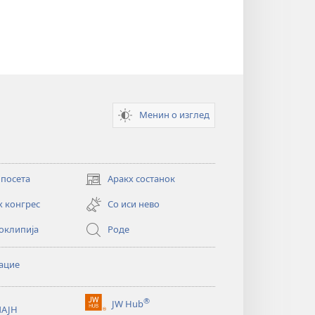
Менин о изглед
 посета
Аракх состанок
(opens
new
х конгрес
Со иси нево
window)
оклипија
Роде
ацие
®
JW Hub
АЈН
(opens