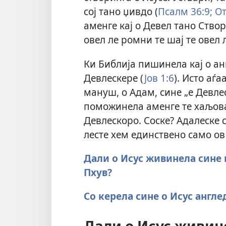
сој тано џивдо (
Псалм 36:9;
От
аменге кај о Девел тано Ство
овел ле ромни те шај те овел 
Ки Библија пишинела кај о анг
Девлескере (
Јов 1:6
). Исто аѓа
мануш, о Адам, сине „е Девлес
поможинела аменге те хаљова 
Девлескоро. Соске? Адалеске с
лесте хем единствено само ов
Дали о Исус живинела сине 
Пхув?
Со керела сине о Исус англе