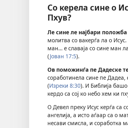
Со керела сине о Ис
Пхув?
Ле сине ле најбари положба 
молитва со вакерѓа ла о Исус
ман... е славаја со сине ман л
(
Јован 17:5
).
Ов поможинѓа пе Дадеске те 
соработинела сине пе Дадеа, 
(
Изреки 8:30
). И Библија башо
кердо са сој ко небо хем ки пху
О Девел преку Исус керѓа са с
ангелија
, а исто аѓаар са о ма
несави смисла, и соработка м