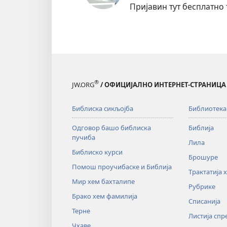
Пријавин тут бесплатно 
®
JW.ORG
/ ОФИЦИЈАЛНО ИНТЕРНЕТ-СТРАНИЦА 
Библиска сикљојба
Библиотека
Одговор башо библиска
Библија
пучиба
Лила
Библиско курси
Брошуре
Помош проучибаске и Библија
Трактатија 
Мир хем бахталипе
Рубрике
Брако хем фамилија
Списанија
Терне
Листија сп
Чхаве