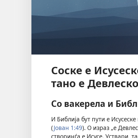
Соске е Исусеск
тано е Девлеск
Со вакерела и Библ
И Библија бут пути е Исусеске
(
Јован 1:49
). О израз „е Девле
створинѓа е Исусе. Уствари, т