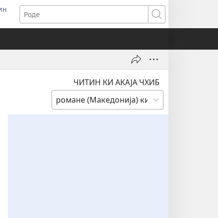
ин
ens
Роде
dow)
ЧИТИН КИ АКАЈА ЧХИБ