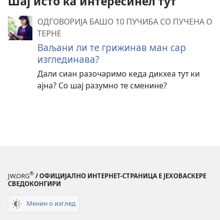
Шај исто ка интересинел тут
ОДГОВОРИЈА БАШО 10 ПУЧИБА СО ПУЧЕНА О
ТЕРНЕ
Ваљани ли те грижинав ман сар
изглединава?
Дали сиан разочаримо кеда дикхеа тут ки
ајна? Со шај разумно те сменине?
®
JW.ORG
/ ОФИЦИЈАЛНО ИНТЕРНЕТ-СТРАНИЦА Е ЈЕХОВАСКЕРЕ
СВЕДОКОНГИРИ
Менин о изглед