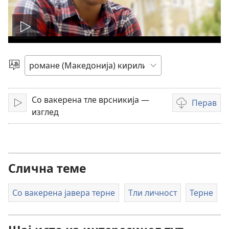
Мукх
о
Бирин
чхиб
видео
Со вакерена тле врсникија —
Перав
Мукх
Опцие
изглед
башо
перавибе
видеоснимке
Слична теме
Со вакерена јавера терне
Тли личност
Терне