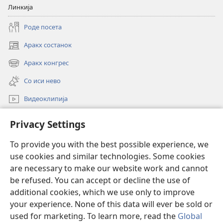
Линкија
Роде посета
Аракх состанок
(opens
new
Аракх конгрес
(opens
window)
new
Со иси нево
window)
Видеоклипија
Роде
Privacy Settings
Донацие
To provide you with the best possible experience, we
(opens
use cookies and similar technologies. Some cookies
new
window)
are necessary to make our website work and cannot
ОНЛАЈН БИБЛИОТЕКА Watchtower
(opens
be refused. You can accept or decline the use of
new
additional cookies, which we use only to improve
®
window)
JW Hub
(opens
your experience. None of this data will ever be sold or
new
used for marketing. To learn more, read the
Global
window)