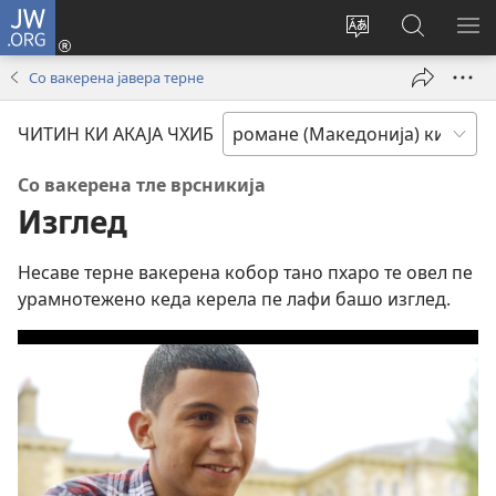
JW.ORG
Логирин
ту
Change
Роде
СИ
(opens
site
ки
О
Со вакерена јавера терне
new
language
JW.ORG
МЕ
window)
ЧИТИН КИ АКАЈА ЧХИБ
Со вакерена тле врсникија
Изглед
Несаве терне вакерена кобор тано пхаро те овел пе
урамнотежено кеда керела пе лафи башо изглед.