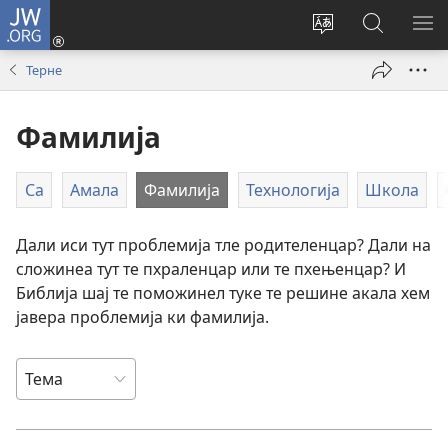
JW.ORG
Логирин
ту
Change
Роде
СИ
(opens
site
ки
О
Терне
new
language
JW.ORG
МЕ
window)
Фамилија
Са
Амала
Фамилија
Технологија
Школа
Дали иси тут проблемија тле родителенцар? Дали на
сложинеа тут те пхраленцар или те пхењенцар? И
Библија шај те поможинел туке те решине акала хем
јавера проблемија ки фамилија.