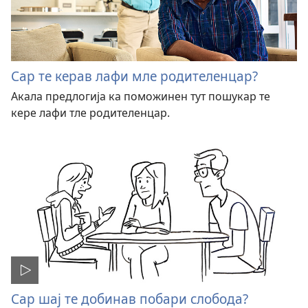
Сар те керав лафи мле родителенцар?
Акала предлогија ка поможинен тут пошукар те
кере лафи тле родителенцар.
Сар шај те добинав побари слобода?