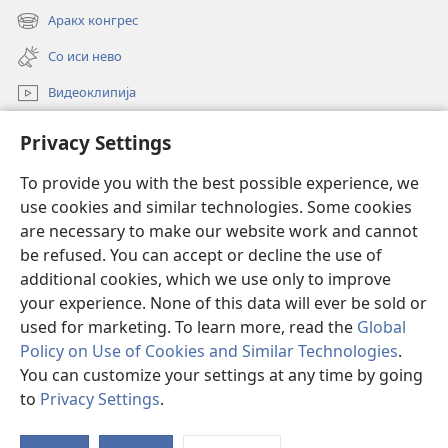
new
Аракх конгрес
(opens
window)
new
Со иси нево
window)
Видеоклипија
Роде
Privacy Settings
Донацие
To provide you with the best possible experience, we
(opens
use cookies and similar technologies. Some cookies
new
window)
are necessary to make our website work and cannot
ОНЛАЈН БИБЛИОТЕКА Watchtower
(opens
be refused. You can accept or decline the use of
new
additional cookies, which we use only to improve
®
window)
JW Hub
(opens
your experience. None of this data will ever be sold or
new
used for marketing. To learn more, read the
Global
window)
Policy on Use of Cookies and Similar Technologies
.
You can customize your settings at any time by going
Copyright
© 2026 Watch Tower Bible and Tract Society of Pennsylvania.
to
Privacy Settings
.
ПРАВИЛА КОРИСТИБАСКЕ
|
ПРИВАТНОСТ
|
PRIVACY SETTINGS