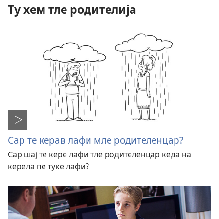
Ту хем тле родителија
Сар те керав лафи мле родителенцар?
Сар шај те кере лафи тле родителенцар кеда на
керела пе туке лафи?