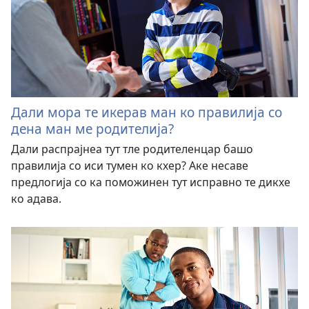
Дали мора те икерав ман ко правилија со
дена ман ме родителија?
Дали распрајнеа тут тле родителенцар башо
правилија со иси тумен ко кхер? Аке несаве
предлогија со ка поможинен тут исправно те дикхе
ко адава.