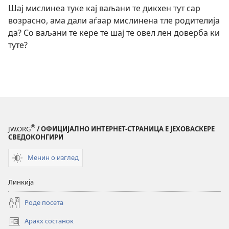
Шај мислинеа туке кај ваљани те дикхен тут сар
возрасно, ама дали аѓаар мислинена тле родителија
да? Со ваљани те кере те шај те овел лен доверба ки
туте?
®
JW.ORG
/ ОФИЦИЈАЛНО ИНТЕРНЕТ-СТРАНИЦА Е ЈЕХОВАСКЕРЕ
СВЕДОКОНГИРИ
Менин о изглед
Линкија
Роде посета
Аракх состанок
(opens