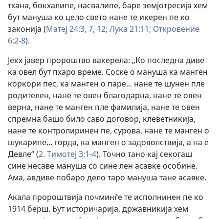
тхана, бокхалипе, насвалипе, баре земјотресија хем
бут мануша ко цело свето нане те икерен пе ко
законија (
Матеј 24:3,
7,
12;
Лука 21:11;
Откровение
6:2-8
).
Јекх јавер пророштво вакерела: „Ко последна диве
ка овел бут пхаро време. Соске о мануша ка манген
коркори пес, ка манген о паре... нане те шунен пле
родителен, нане те овен благодарна, нане те овен
верна, нане те манген пле фамилија, нане те овен
спремна башо било саво договор, клеветникија,
нане те контролиринен пе, сурова, нане те манген о
шукарипе... горда, ка манген о задоволствија, а на е
Девле“ (
2. Тимотеј 3:1-4
). Точно тано кај секогаш
сине несаве мануша со сине лен асавке особине.
Ама, авдиве побаро дело таро мануша тане асавке.
Акала пророштвија почминѓе те исполнинен пе ко
1914 берш. Бут историчарија, државникија хем