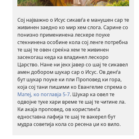
Сој најважно о Исус сикавѓа е манушен сар те
живинен заедно ко мир хем слога. Сарине со
понизно применинена лескере поуке
стекнинена особине кола сој ленге потребна
те шај те овен среќна хем те живинен
засекогаш кеда ка владинел лескоро
Царство. Нане ни јекх јавер со шај те сикавел
амен добором шукар сар о Исус. Ов денѓа
бут шукар поуке ки пли Проповед ки гора,
која сој тани пишими ко Евангелие спрема о
Матеј, ко поглавја 5-7
. Шукар ка овел те
одвојне туке хари време те шај те читине ла.
Ки акаја проповед, ов користинѓа
едноставна лафија те шај те вакерел бут
мудра советија кола со ресена џи ко вило.