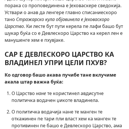
порака со проповединена е Јеховаскере сведокија.
Уствари о анав да ленгере главно списаниескоро
тано
Стражарско кула објавинела е Јеховаскоро
Царство
. Ки лесте бут пути керела пе лафи башо бут
шукар буќа со е Девлескоро Царство ка керел лен е
манушенге хем е пхувјаке.
САР Е ДЕВЛЕСКОРО ЦАРСТВО КА
ВЛАДИНЕЛ УПРИ ЦЕЛИ ПХУВ?
Ко одговор башо акава пучибе тане вклучиме
акала штар важна буќа:
О Царство
нане
те користинел авдисутне
политичка водачен џикоте владинела.
О политичка водачија нане те манген те
откажинен пе тари пли власт хем ка манген те
противинен пе башо е Девлескоро Царство, ама