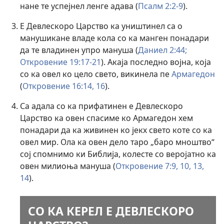
нане те успејнел ленге адава (
Псалм 2:2-9
).
Е Девлескоро Царство ка уништинел са о
манушикане владе кола со ка манген понадари
да те владинен упро мануша (
Даниел 2:44;
Откровение 19:17-21
). Акаја последно војна, која
со ка овел ко цело свето, викинела пе
Армагедон
(
Откровение 16:14,
16
).
Са адала со ка прифатинен е Девлескоро
Царство ка овен спасиме ко Армагедон хем
понадари да ка живинен ко јекх свето коте со ка
овел мир. Ола ка овен дело таро „баро мноштво“
сој спомнимо ки Библија, колесте со веројатно ка
овен милиоња мануша (
Откровение 7:9, 10,
13,
14
).
СО КА КЕРЕЛ Е ДЕВЛЕСКОРО