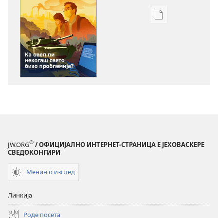
Опцие
перавибаске
електронска
публикацие
ЏАНГАВЃОВЕН!
Ка
овел
ли
некогаш
свето
бизо
®
JW.ORG
/ ОФИЦИЈАЛНО ИНТЕРНЕТ-СТРАНИЦА Е ЈЕХОВАСКЕРЕ
проблемија?
СВЕДОКОНГИРИ
Менин о изглед
Линкија
Роде посета