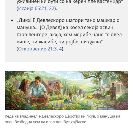
уживинен ки бути со ка керен пле вастенцар“
(
Исаија 65:21, 22
).
„Дикх! Е Девлескоро шатори тано машкар о
мануша... [О Девел] ка косел секоја асвин
таро ленгере јакхја, хем мерибе нане те овел
више, ни жалибе, ни ројбе, ни дукха“
(
Откровение 21:3, 4
).
Кеда ка владинел е Девлескоро Царство ки пхув, о мануша ка
овен безбедна хем ка овел лен бут хајбаске