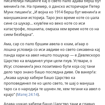
писателија пишинѓе кај о свето пало адава берш бут
менинѓа пе. На пример, о данско историчари Петер
Мунк пишинѓа: „И војна ко 1914 берш бут менинѓа и
манушикани историја. Таро јекх време коте со џала
сине са шукар... кхувѓем ко веко коте со иси
катастрофе, лошнипа, омраза хем време коте со на
сием безбедна“.
Ама, сар со пало бршим авела о кхам, аѓаар о
лошна условија со иси авдиве ко свето сикавена кај
панда хари ка авел нешто пошукар — е Девлескоро
Царство ка владинел упри цели пхув. Уствари, о
Исус спомнинѓа јекх позитивно бути која сој тани
дело таро знако башо последна диве. Ов вакерѓа:
„Акава шукар хабери башо Царство ка
проповединел пе ко цело свето, те шај о мануша
таро са о народија те шунен ле, хем тегани ка авел о
крајо“ (
Матеј 24:14
).
Адава шукар хабери башо Царство тани и главно