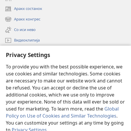
Аракх состанок
(opens
new
Аракх конгрес
(opens
window)
new
Со иси нево
window)
Видеоклипија
Роде
Privacy Settings
Донацие
To provide you with the best possible experience, we
(opens
use cookies and similar technologies. Some cookies
new
window)
are necessary to make our website work and cannot
ОНЛАЈН БИБЛИОТЕКА Watchtower
(opens
be refused. You can accept or decline the use of
new
additional cookies, which we use only to improve
®
window)
JW Hub
(opens
your experience. None of this data will ever be sold or
new
used for marketing. To learn more, read the
Global
window)
Policy on Use of Cookies and Similar Technologies
.
You can customize your settings at any time by going
Copyright
© 2026 Watch Tower Bible and Tract Society of Pennsylvania.
to
Privacy Settings
.