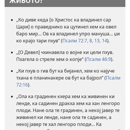
ЖИВОТО?
„Ко диве кеда [о Христос ка владинел сар
Цари] о праведнико ка цутинел хем ка овел
баро мир... Ов ка владинел упро мануша... џи
ко крајо тари пхув“ (
Псалм 72:7, 8,
13, 14
).
„[О Девел] чхинавела о војне ки цели пхув.
Пхагела о стреле хем о копје“ (
Псалм 46:9
).
„Ки пхув о гив бут ка бијанел, хем ко најуче
тхана е планинакере ов бут ка бајрол“ (
Псалм
72:16
).
„Ола ка градинен кхера хем ка живинен ки
ленде, ка садинен дракха хем ка хан ленгоро
плоди. Нане ола те градинен, а некој јавер те
живинел ки ленде, нане ола те садинен, а
некој јавер те хал ленгоро плоди... Ка