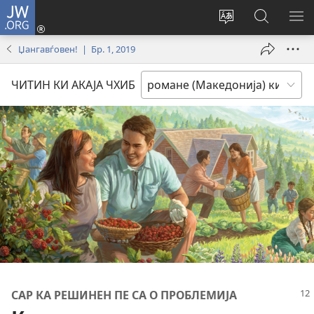
JW.ORG
Логирин
ту
Change
Роде
СИ
(opens
site
ки
О
Џангавѓовен! | Бр. 1, 2019
new
language
JW.ORG
МЕ
window)
ЧИТИН КИ АКАЈА ЧХИБ
САР КА РЕШИНЕН ПЕ СА О ПРОБЛЕМИЈА