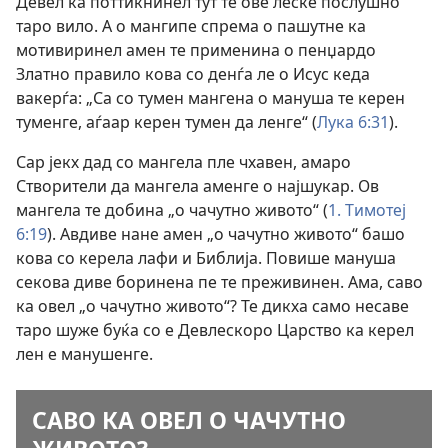
Девел ка поттикнинел тут те ове леске послушно
таро вило. А о мангипе спрема о пашутне ка
мотивиринел амен те применина о пенџардо
Златно правило кова со денѓа ле о Исус кеда
вакерѓа: „Са со тумен мангена о мануша те керен
туменге, аѓаар керен тумен да ленге“ (
Лука 6:31
).
Сар јекх дад со мангела пле чхавен, амаро
Створители да мангела аменге о најшукар. Ов
мангела те добина „о чачутно живото“ (
1. Тимотеј
6:19
). Авдиве нане амен „о чачутно живото“ башо
кова со керела лафи и Библија. Повише мануша
секова диве боринена пе те преживинен. Ама, саво
ка овел „о чачутно живото“? Те дикха само несаве
таро шуже буќа со е Девлескоро Царство ка керел
лен е манушенге.
САВО КА ОВЕЛ О ЧАЧУТНО