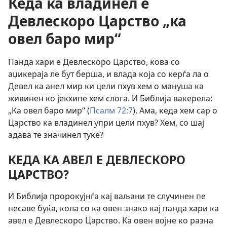
Кеда ка владинел е
Девлескоро Царство „ка
овел баро мир“
Панда хари е Девлескоро Царство, кова со
аџикераја ле бут берша, и влада која со керѓа ла о
Девел ка анел мир ки цели пхув хем о мануша ка
живинен ко јекхипе хем слога. И Библија вакерела:
„Ка овел баро мир“ (
Псалм 72:7
). Ама, кеда хем сар о
Царство ка владинел упри цели пхув? Хем, со шај
адава те значинел туке?
КЕДА КА АВЕЛ Е ДЕВЛЕСКОРО
ЦАРСТВО?
И Библија пророкујнѓа кај ваљани те случинен пе
несаве буќа, кола со ка овен знако кај панда хари ка
авел е Девлескоро Царство. Ка овен војне ко разна