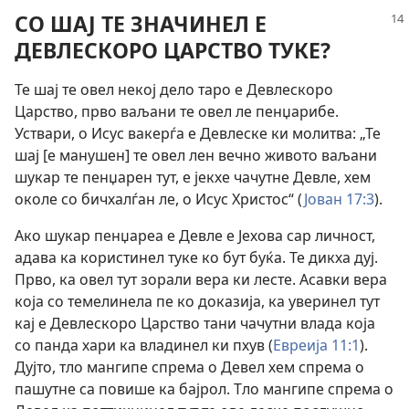
СО ШАЈ ТЕ ЗНАЧИНЕЛ Е
ДЕВЛЕСКОРО ЦАРСТВО ТУКЕ?
Те шај те овел некој дело таро е Девлескоро
Царство, прво ваљани те овел ле пенџарибе.
Уствари, о Исус вакерѓа е Девлеске ки молитва: „Те
шај [е манушен] те овел лен вечно живото ваљани
шукар те пенџарен тут, е јекхе чачутне Девле, хем
околе со бичхалѓан ле, о Исус Христос“ (
Јован 17:3
).
Ако шукар пенџареа е Девле е Јехова сар личност,
адава ка користинел туке ко бут буќа. Те дикха дуј.
Прво, ка овел тут зорали вера ки лесте. Асавки вера
која со темелинела пе ко доказија, ка уверинел тут
кај е Девлескоро Царство тани чачутни влада која
со панда хари ка владинел ки пхув (
Евреија 11:1
).
Дујто, тло мангипе спрема о Девел хем спрема о
пашутне са повише ка бајрол. Тло мангипе спрема о