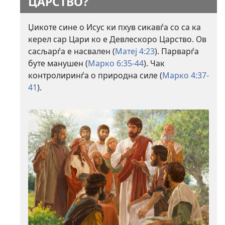
ЦАРСТВО?
Џикоте сине о Исус ки пхув сикавѓа со са ка
керел сар Цари ко е Девлескоро Царство. Ов
сасљарѓа е насвален (
Матеј 4:23
). Парварѓа
буте манушен (
Марко 6:35-44
). Чак
контролиринѓа о природна силе (
Марко 4:37-
41
).