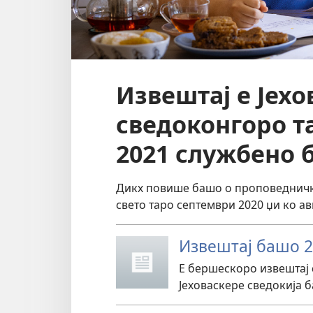
Извештај е Јехо
сведоконгоро т
2021 службено 
Дикх повише башо о проповедничко
свето таро септември 2020 џи ко ав
Извештај башо 
Е бершескоро извештај 
Јеховаскере сведокија 