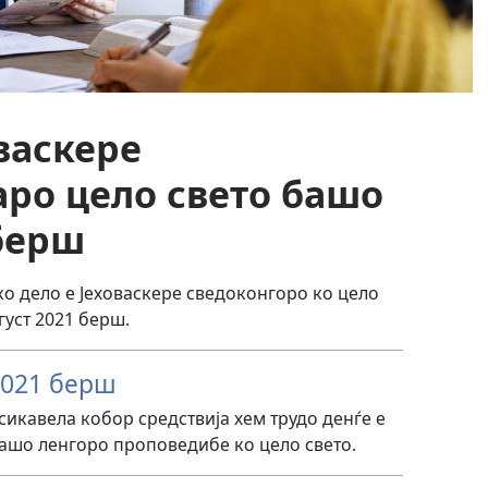
васкере
аро цело свето башо
берш
 дело е Јеховаскере сведоконгоро ко цело
густ 2021 берш.
2021 берш
сикавела кобор средствија хем трудо денѓе е
башо ленгоро проповедибе ко цело свето.