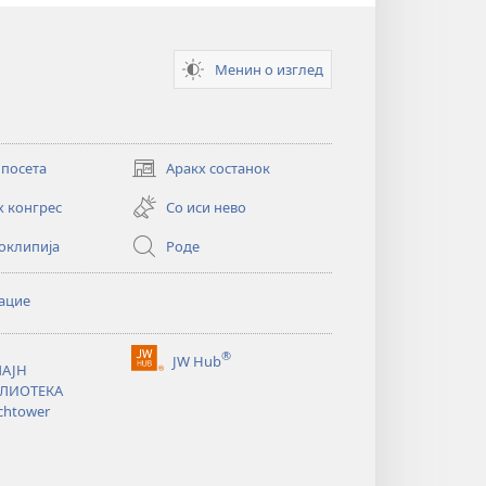
Менин о изглед
 посета
Аракх состанок
(opens
new
х конгрес
Со иси нево
window)
оклипија
Роде
ацие
®
JW Hub
АЈН
(opens
ЛИОТЕКА
new
chtower
window)