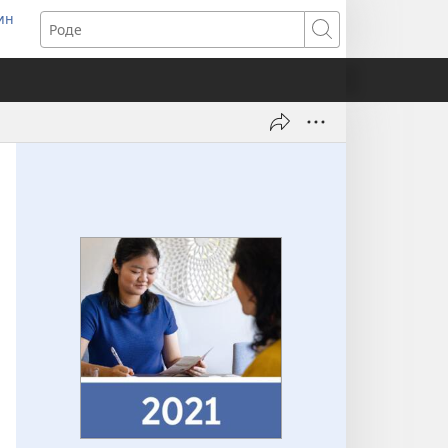
ин
ens
Роде
dow)