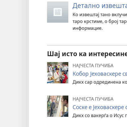
Детално извешта
Ко извештај тано вклучи
таро крстиме, о број та
информацие.
Шај исто ка интересине
НАЈЧЕСТА ПУЧИБА
Кобор Јеховаскере с
Дикх сар одрединена ко
НАЈЧЕСТА ПУЧИБА
Соске е Јеховаскере 
Дикх со вакерѓа о Исус 