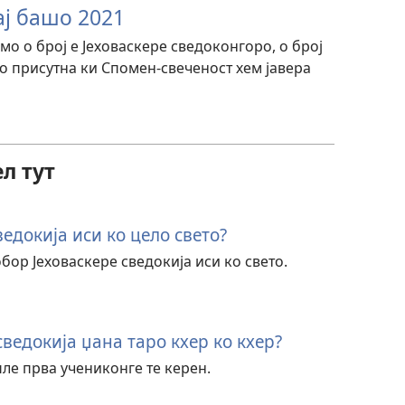
ј башо 2021
мо о број е Јеховаскере сведоконгоро, о број
ро присутна ки Спомен-свеченост хем јавера
л тут
ведокија иси ко цело свето?
бор Јеховаскере сведокија иси ко свето.
сведокија џана таро кхер ко кхер?
пле прва учениконге те керен.