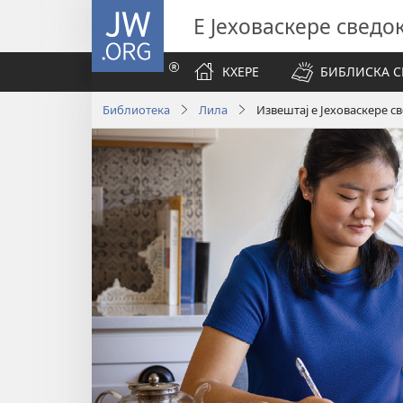
JW.ORG
Е Јеховаскере сведо
КХЕРЕ
БИБЛИСКА 
Библиотека
Лила
Извештај е Јеховаскере 