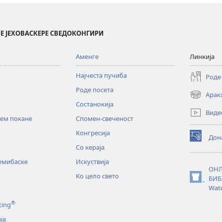
Е ЈЕХОВАСКЕРЕ СВЕДОКОНГИРИ
Аменге
Линкија
Најчеста пучиба
Роде
Роде посета
Арак
(opens
Состанокија
new
Виде
window)
хем покане
Спомен-свеченост
Конгресија
Дон
(opens
Со кераја
new
window)
ремибаске
Искуствија
ОНЛ
Ко цело свето
БИБ
(opens
Wat
new
window)
®
ting
ја