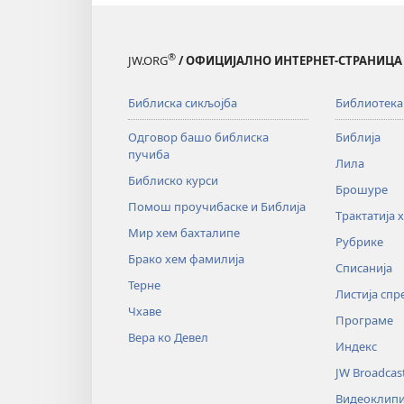
®
JW.ORG
/ ОФИЦИЈАЛНО ИНТЕРНЕТ-СТРАНИЦА 
Библиска сикљојба
Библиотека
Одговор башо библиска
Библија
пучиба
Лила
Библиско курси
Брошуре
Помош проучибаске и Библија
Трактатија 
Мир хем бахталипе
Рубрике
Брако хем фамилија
Списанија
Терне
Листија сп
Чхаве
Програме
Вера ко Девел
Индекс
JW Broadcas
Видеоклипи