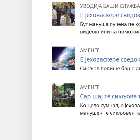
УВОДИЈА БАШИ СЛУЖБА
Е Јеховаскере сведо
Бут мануша пучена пе ко
видеоклипи ка поможин
АМЕНГЕ
Е Јеховаскере сведок
Сикљов повише башо ам
АМЕНГЕ
Сар шај те сикљове 
Ко цело сумнал, е Јехо
манушен те сикљовен та