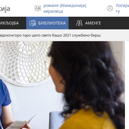
романе (Македонија)
Логир
кија
Бирин
(op
кирилица
ту
чхиб
new
win
СИКЉОЈБА
БИБЛИОТЕКА
АМЕНГЕ
сведоконгоро таро цело свето башо 2021 службено берш