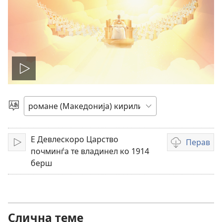
Мукх
о
Бирин
чхиб
видео
Е Девлескоро Царство
Перав
Мукх
Опцие
почминѓа те владинел ко 1914
башо
берш
перавибе
видеоснимке
Слична теме