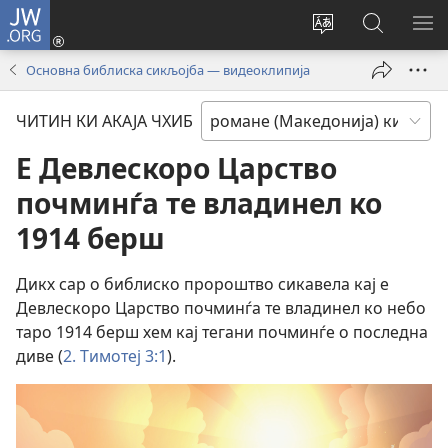
JW.ORG
Логирин
ту
Change
Роде
СИ
(opens
site
ки
О
Основна библиска сикљојба — видеоклипија
new
language
JW.ORG
МЕ
window)
ЧИТИН КИ АКАЈА ЧХИБ
Е Девлескоро Царство
почминѓа те владинел ко
1914 берш
Дикх сар о библиско пророштво сикавела кај е
Девлескоро Царство почминѓа те владинел ко небо
таро 1914 берш хем кај тегани почминѓе о последна
диве (
2. Тимотеј 3:1
).