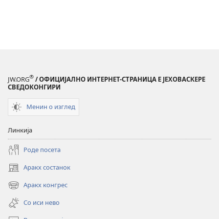
®
JW.ORG
/ ОФИЦИЈАЛНО ИНТЕРНЕТ-СТРАНИЦА Е ЈЕХОВАСКЕРЕ
СВЕДОКОНГИРИ
Менин о изглед
Линкија
Роде посета
Аракх состанок
(opens
new
Аракх конгрес
(opens
window)
new
Со иси нево
window)