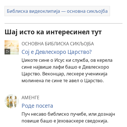
Библиска видеоклипија — основна сикљојба
Шај исто ка интересинел тут
ОСНОВНА БИБЛИСКА СИКЉОЈБА
Сој е Девлескоро Царство?
Џикоте сине о Исус ки служба, ов керела
сине највише лафи башо е Девлескоро
Царство. Веконцар, лескере ученикија
молинена пе сине те авел о Царство.
АМЕНГЕ
Роде посета
Пуч несаво библиско пучибе, или дознајн
повише башо е Јеховаскере сведокија.