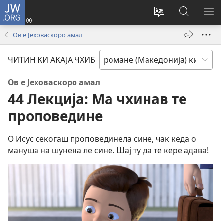
JW.ORG
Логирин
ту
Change
Роде
СИ
(opens
site
ки
О
Ов е Јеховаскоро амал
new
language
JW.ORG
МЕ
window)
ЧИТИН КИ АКАЈА ЧХИБ
Ов е Јеховаскоро амал
44 Лекција: Ма чхинав те
проповедине
О Исус секогаш проповединела сине, чак кеда о
мануша на шунена ле сине. Шај ту да те кере адава!