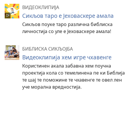
ВИДЕОКЛИПИЈА
Сикљов таро е Јеховаскере амала
Сикљов поуке таро различна библиска
личностија со уле е Јеховаскере амала!
БИБЛИСКА СИКЉОЈБА
Видеоклипија хем игре чхавенге
Користинен акала забавна хем поучна
проектија кола со темелинена пе ки Библија
те шај те поможине те чхавенге те овел лен
уче морална вредностија.