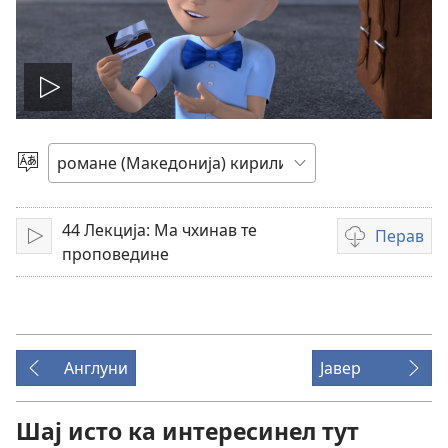
Мукх
о
Бирин
чхиб
видео
44 Лекција: Ма чхинав те
Перав
Мукх
Опцие
проповедине
башо
перавибе
видеоснимке
Англуни
Јавер
Шај исто ка интересинел тут