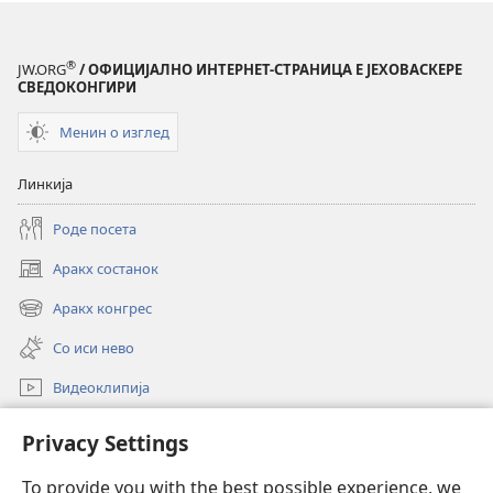
®
JW.ORG
/ ОФИЦИЈАЛНО ИНТЕРНЕТ-СТРАНИЦА Е ЈЕХОВАСКЕРЕ
СВЕДОКОНГИРИ
Менин о изглед
Линкија
Роде посета
Аракх состанок
(opens
new
Аракх конгрес
(opens
window)
new
Со иси нево
window)
Видеоклипија
Роде
Privacy Settings
Донацие
To provide you with the best possible experience, we
(opens