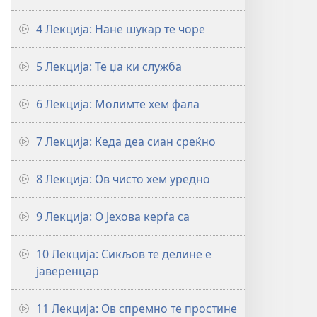
4 Лекција: Нане шукар те чоре
5 Лекција: Те џа ки служба
6 Лекција: Молимте хем фала
7 Лекција: Кеда деа сиан среќно
8 Лекција: Ов чисто хем уредно
9 Лекција: О Јехова керѓа са
10 Лекција: Сикљов те делине е
јаверенцар
11 Лекција: Ов спремно те простине