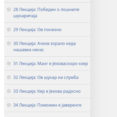
28 Лекција: Победин о лошнипе
шукарипаја
29 Лекција: Ов понизно
30 Лекција: Ачхов зорало кеда
нашавеа некас
31 Лекција: Манг е Јеховаскоро кхер
32 Лекција: Ов шукар ки служба
33 Лекција: Кер е Јехова радосно
34 Лекција: Поможин е јаверенге