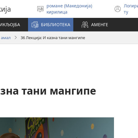
романе (Македонија)
Логир
кија
Бирин
(op
кирилица
ту
чхиб
new
win
СИКЉОЈБА
БИБЛИОТЕКА
АМЕНГЕ
о амал
36 Лекција: И казна тани мангипе
азна тани мангипе