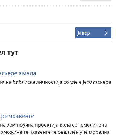
башо
перавибе
видеоснимке
Јавер
л тут
аскере амала
ична библиска личностија со уле е Јеховаскере
гре чхавенге
на хем поучна проектија кола со темелинена
 поможине те чхавенге те овел лен уче морална