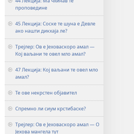
44 Лекција: Ма чхинав те
проповедине
45 Лекција: Соске те шуна е Девле
ако нашти дикхаја ле?
Трејлер: Ов е Јеховаскоро амал —
Кој ваљани те овел мло амал?
47 Лекција: Кој ваљани те овел мло
амал?
Те ове некрстен објавител
Спремно ли сиум крстибаске?
Трејлер: Ов е Јеховаскоро амал — О
Јехова мангела тут