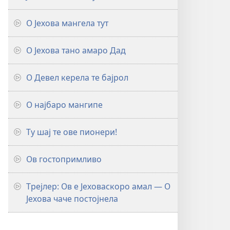
О Јехова мангела тут
О Јехова тано амаро Дад
О Девел керела те бајрол
О најбаро мангипе
Ту шај те ове пионери!
Ов гостопримливо
Трејлер: Ов е Јеховаскоро амал — О
Јехова чаче постојнела