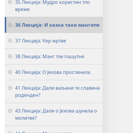
35 Лекција: Мудро користин тло
време
36 Лекција: И казна тани мангипе
37 Лекција: Кер жртве
38 Лекција: Манг тле пашутне
40 Лекција: О Јехова простинела
41 Лекција: Дали ваљани те славина
роденден?
43 Лекција: Дали о Јехова шунела о
молитве?