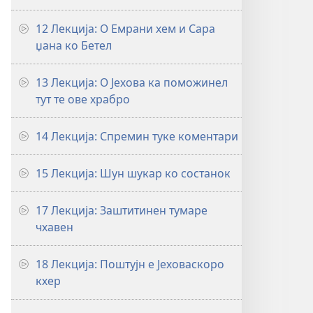
12 Лекција: О Емрани хем и Сара
џана ко Бетел
13 Лекција: О Јехова ка поможинел
тут те ове храбро
14 Лекција: Спремин туке коментари
15 Лекција: Шун шукар ко состанок
17 Лекција: Заштитинен тумаре
чхавен
18 Лекција: Поштујн е Јеховаскоро
кхер