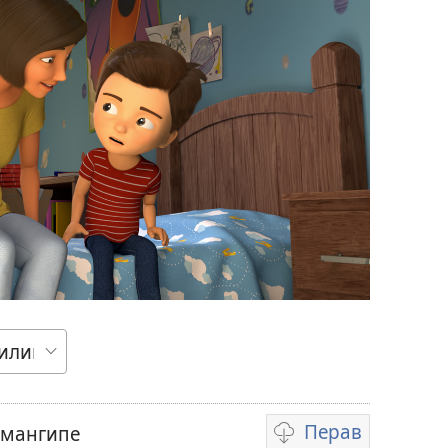
Перав
и мангипе
Опцие