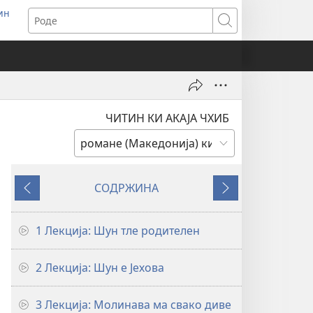
ин
ens
Роде
dow)
ЧИТИН КИ АКАЈА ЧХИБ
СОДРЖИНА
Англуни
Јавер
1 Лекција: Шун тле родителен
2 Лекција: Шун е Јехова
3 Лекција: Молинава ма свако диве