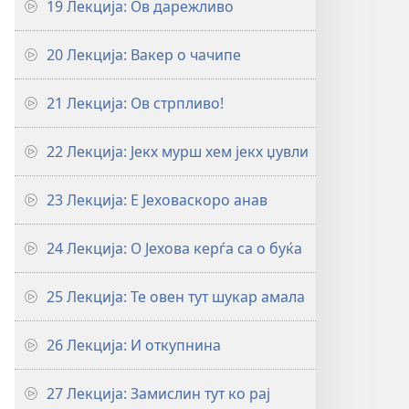
19 Лекција: Ов дарежливо
20 Лекција: Вакер о чачипе
21 Лекција: Ов стрпливо!
22 Лекција: Јекх мурш хем јекх џувли
23 Лекција: Е Јеховаскоро анав
24 Лекција: О Јехова керѓа са о буќа
25 Лекција: Те овен тут шукар амала
26 Лекција: И откупнина
27 Лекција: Замислин тут ко рај