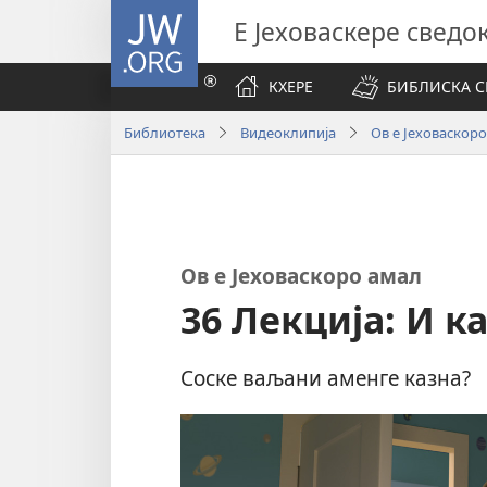
JW.ORG
Е Јеховаскере сведо
КХЕРЕ
БИБЛИСКА 
Библиотека
Видеоклипија
Ов е Јеховаскор
Ов е Јеховаскоро амал
36 Лекција: И к
Соске ваљани аменге казна?