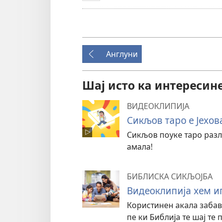
Англуни
Шај исто ка интересине
ВИДЕОКЛИПИЈА
Сикљов таро е Јехов
Сикљов поуке таро разл
амала!
БИБЛИСКА СИКЉОЈБА
Видеоклипија хем и
Користинен акала забав
пе ки Библија те шај те