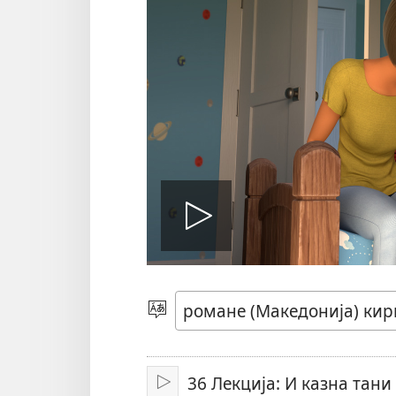
Мукх
о
Бирин
чхиб
видео
36 Лекција: И казна тан
Мукх