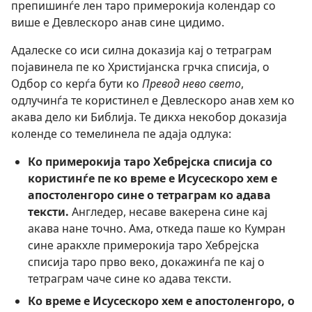
препишинѓе лен таро примерокија колендар со
више е Девлескоро анав сине цидимо.
Адалеске со иси силна доказија кај о тетраграм
појавинела пе ко Христијанска грчка списија, о
Одбор со керѓа бути ко
Превод нево свето
,
одлучинѓа те користинел е Девлескоро анав хем ко
акава дело ки Библија. Те дикха некобор доказија
коленде со темелинела пе адаја одлука:
Ко примерокија таро Хебрејска списија со
користинѓе пе ко време е Исусескоро хем е
апостоленгоро сине о тетраграм ко адава
тексти.
Англедер, несаве вакерена сине кај
акава нане точно. Ама, откеда паше ко Кумран
сине аракхле примерокија таро Хебрејска
списија таро прво веко, докажинѓа пе кај о
тетраграм чаче сине ко адава тексти.
Ко време е Исусескоро хем е апостоленгоро, о