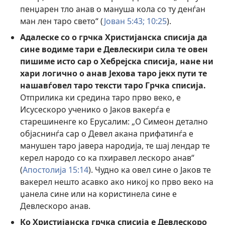
пенџарен тло анав о мануша кола со ту денѓан
ман лен таро свето“ (
Јован 5:43;
10:25
).
Адалеске со о грчка Христијанска списија да
сине водиме тари е Девлескири сила те овен
пишиме исто сар о Хебрејска списија, нане ни
хари логично о анав Јехова таро јекх пути те
нашавѓовел таро тексти таро Грчка списија.
Отприлика ки средина таро прво веко, е
Исусескоро ученико о Јаков вакерѓа е
старешиненге ко Ерусалим: „О Симеон детално
објаснинѓа сар о Девел акана прифатинѓа е
манушен таро јавера народија, те шај лендар те
керел народо со ка пхиравел лескоро анав“
(
Апостолија 15:14
). Чудно ка овел сине о Јаков те
вакерел нешто асавко ако никој ко прво веко на
џанела сине или на користинела сине е
Девлескоро анав.
Ко Христијанска грчка списија е Девлескоро