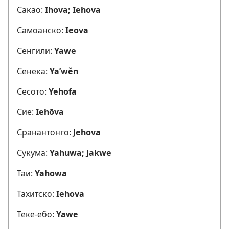
Сакао:
Ihova; Iehova
Самоанско:
Ieova
Сенгили:
Yawe
Сенека:
Ya’wĕn
Сесото:
Yehofa
Сие:
Iehōva
Сранантонго:
Jehova
Сукума:
Yahuwa; Jakwe
Таи:
Yahowa
Тахитско:
Iehova
Теке-ебо:
Yawe