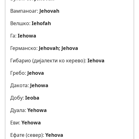
Вампаноаг:
Jehovah
Велшко:
Iehofah
Га:
Iehowa
Германско:
Jehovah; Jehova
Гибарио (дијалекти ко керево):
Iehova
Гребо:
Jehova
Дакота:
Jehowa
Добу:
Ieoba
Дуала:
Yehowa
Еви:
Yehowa
Ефате (север):
Yehova