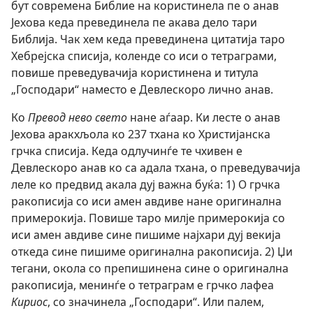
бут современа Библие на користинела пе о анав
Јехова кеда превединела пе акава дело тари
Библија. Чак хем кеда превединена цитатија таро
Хебрејска списија, коленде со иси о тетраграми,
повише преведувачија користинена и титула
„Господари“ наместо е Девлескоро лично анав.
Ко
Превод нево свето
нане аѓаар. Ки лесте о анав
Јехова аракхљола ко 237 тхана ко Христијанска
грчка списија. Кеда одлучинѓе те чхивен е
Девлескоро анав ко са адала тхана, о преведувачија
леле ко предвид акала дуј важна буќа: 1) О грчка
ракописија со иси амен авдиве нане оригинална
примерокија. Повише таро милје примерокија со
иси амен авдиве сине пишиме најхари дуј векија
откеда сине пишиме оригинална ракописија. 2) Џи
тегани, окола со препишинена сине о оригинална
ракописија, менинѓе о тетраграм е грчко лафеа
Кириос
, со значинела „Господари“. Или палем,