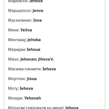
Маркиско:
Iehova
Маршалско:
Jeova
Маскелинес:
Iova
Мене:
Yeôva
Ментавај:
Jehoba
Меријам:
Iehoua
Мизо:
Jehovan; Jihova’n
Мисима-паниети:
Iehova
Мортлок:
Jioua
Моту:
Iehova
Мохаук:
Yehovah
Мпонгве (дијалекти ко мене):
Jehova