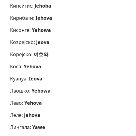
Кипсигис:
Jehoba
Кирибати:
Iehova
Кисонге:
Yehowa
Козрејско:
Jeova
Корејско:
여호와
Коса:
Yehova
Куануа:
Ieova
Лаошко:
Yehowa
Лево:
Yehova
Леле:
Jehova
Лингала:
Yawe