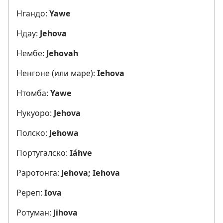
Нгандо:
Yawe
Ндау:
Jehova
Нембе:
Jehovah
Ненгоне (или маре):
Iehova
Нтомба:
Yawe
Нукуоро:
Jehova
Полско:
Jehowa
Португалско:
Iáhve
Раротонга:
Jehova; Iehova
Ререп:
Iova
Ротуман:
Jihova