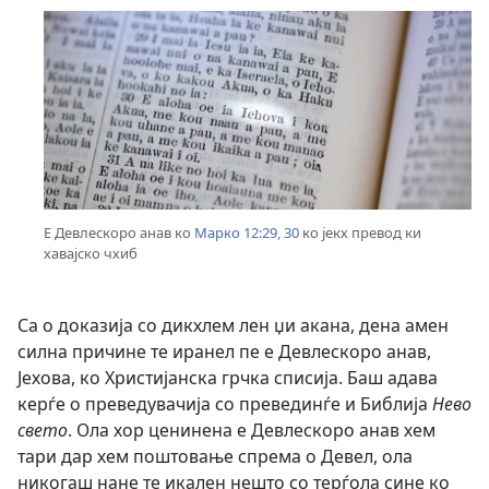
Е Девлескоро анав ко
Марко 12:29, 30
ко јекх превод ки
хавајско чхиб
Са о доказија со дикхлем лен џи акана, дена амен
силна причине те иранел пе е Девлескоро анав,
Јехова, ко Христијанска грчка списија. Баш адава
керѓе о преведувачија со превединѓе и Библија
Нево
свето
. Ола хор ценинена е Девлескоро анав хем
тари дар хем поштовање спрема о Девел, ола
никогаш нане те икален нешто со терѓола сине ко