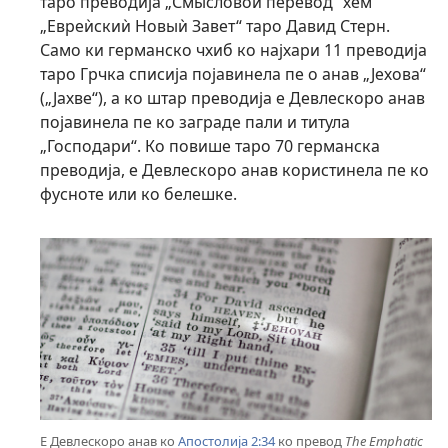
таро преводија „Смысловоѝ перевод“ хем
„Евреѝскиѝ Новыѝ Завет“ таро Давид Стерн.
Само ки германско чхиб ко најхари 11 преводија
таро Грчка списија појавинела пе о анав „Јехова“
(„Јахве“), а ко штар преводија е Девлескоро анав
појавинела пе ко заграде пали и титула
„Господари“. Ко повише таро 70 германска
преводија, е Девлескоро анав користинела пе ко
фусноте или ко белешке.
Е Девлескоро анав ко
Апостолија 2:34
ко превод
The Emphatic