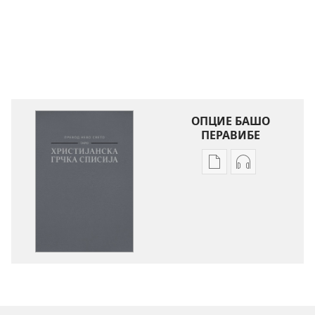
ОПЦИЕ БАШО
ПЕРАВИБЕ
Опцие
Опцие
перавибаске
башо
електронска
перавибе
публикацие
аудиоснимк
Библија
Библија
—
—
превод
превод
Нево
Нево
свето
свето