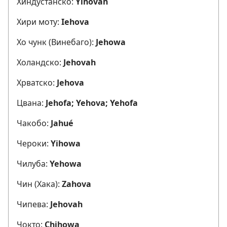
Хиндустанско:
Yihováh
Хири моту:
Iehova
Хо чунк (Винебаго):
Jehowa
Холандско:
Jehovah
Хрватско:
Jehova
Цвана:
Jehofa; Yehova; Yehofa
Чакобо:
Jahué
Чероки:
Yihowa
Чилуба:
Yehowa
Чин (Хака):
Zahova
Чипева:
Jehovah
Чокто:
Chihowa