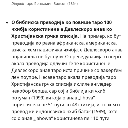
Diaglott
таро Бенџамин Вилсон (1864)
О библиска преводија ко повише таро 100
чхибја користинена е Девлескоро анав ко
Христијанска грчка списија.
На пример, ко бут
преводија ко разна африканска, американска,
азиска хем пацифичка чхибја, е Девлескоро анав
појавинела пе бут пути. О преведувачија со керѓе
акала преводија одлучинѓе те користинен е
Девлескоро анав таро иста причине со вакерѓем
лен поупре. Несаве таро акала преводија таро
Христијанска грчка списија иклиле англедер
некобор берша, сар сој и Библија ки чхиб
ротуман (1999) ки која о анав „Jihova“
користинела пе 51 пути ко 48 стихија, исто хем о
превод ки индонезиско чхиб батак (1989), коте
со о анав „Jahowa“ користинела пе 110 пути.