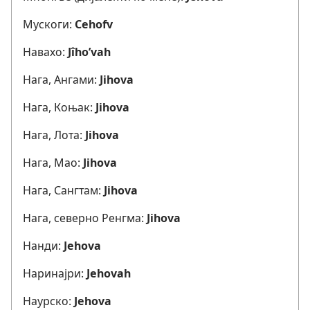
Мускоги:
Cehofv
Навахо:
Jîho’vah
Нага, Ангами:
Jihova
Нага, Коњак:
Jihova
Нага, Лота:
Jihova
Нага, Мао:
Jihova
Нага, Сангтам:
Jihova
Нага, северно Ренгма:
Jihova
Нанди:
Jehova
Наринајри:
Jehovah
Наурско:
Jehova