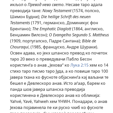
икљол о
Превод нево свето
. Несаве таро адала
преводија тане:
Nowy Testament
(1574, полско,
Шимон Будни);
Die heilige Schrift des neuen
Testaments
(1791, германско, Доминикус фон
Брентано);
The Emphatic Diaglott
(1864, англиско,
Бенџамин Вилсон);
O Evangelho Segundo S. Mattheus
(1909, португалско, Падре Сантана);
Bible de
Chouraqui
, (1985, француско, Андре Шураки).
Освен адава, ко јекх шпанско превод ко почеток
таро 20 веко о преведувачи Пабло Бесон
користинѓа о анав „Јехова“ ко
Лука 2:15
хем ко 14
стихо таро писмо таро Јуда, а ко повише таро 100
јавера тхана ко фусноте објаснинѓа кај ваљани те
бешел е Девлескоро анав. Исто аѓаар, барем ко
панда шов јавера шпанска преводија
користинена е Девлескоро анав ко обликија:
Yahvé, Yavé, Yahweh хем YHWH. Понадари, о анав
Јехова појавинела пе ки руско чхиб ко фусноте