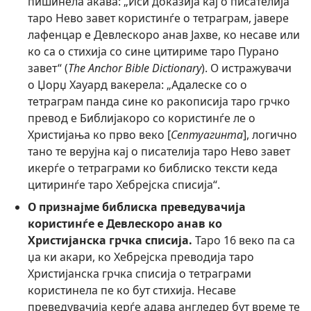
пишинела акава: „Иси доказија кај о писателија
таро Нево завет користинѓе о тетраграм, јавере
лафенцар е Девлескоро анав Јахве, ко несаве или
ко са о стихија со сине цитириме таро Пурано
завет“ (
The Anchor Bible Dictionary
). О истражувачи
о Џорџ Хауард вакерела: „Адалеске со о
тетраграм панда сине ко ракописија таро грчко
превод е Библијакоро со користинѓе ле о
Христијања ко прво веко [
Септуагинта
], логично
тано те верујна кај о писателија таро Нево завет
икерѓе о тетраграми ко библиско тексти кеда
цитиринѓе таро Хебрејска списија“.
О признајме библиска преведувачија
користинѓе е Девлескоро анав ко
Христијанска грчка списија.
Таро 16 веко па са
џа ки акари, ко Хебрејска преводија таро
Христијанска грчка списија о тетраграми
користинела пе ко бут стихија. Несаве
преведувачија керѓе адава англедер бут време те