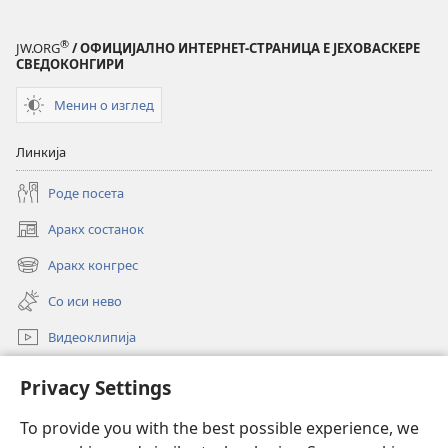
®
JW.ORG
/ ОФИЦИЈАЛНО ИНТЕРНЕТ-СТРАНИЦА Е ЈЕХОВАСКЕРЕ
СВЕДОКОНГИРИ
Менин о изглед
Линкија
Роде посета
Аракх состанок
(opens
new
Аракх конгрес
(opens
window)
new
Со иси нево
window)
Видеоклипија
Роде
Privacy Settings
Донацие
To provide you with the best possible experience, we
(opens