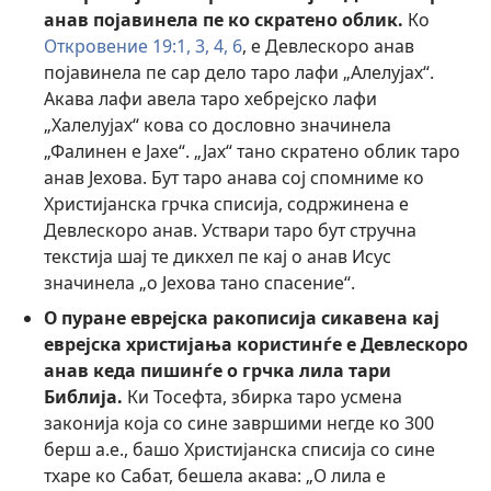
анав појавинела пе ко скратено облик.
Ко
Откровение 19:1,
3, 4,
6
, е Девлескоро анав
појавинела пе сар дело таро лафи „Алелујах“.
Акава лафи авела таро хебрејско лафи
„Халелујах“ кова со дословно значинела
„Фалинен е Јахе“. „Јах“ тано скратено облик таро
анав Јехова. Бут таро анава сој спомниме ко
Христијанска грчка списија, содржинена е
Девлескоро анав. Уствари таро бут стручна
текстија шај те дикхел пе кај о анав Исус
значинела „о Јехова тано спасение“.
О пуране еврејска ракописија сикавена кај
еврејска христијања користинѓе е Девлескоро
анав кеда пишинѓе о грчка лила тари
Библија.
Ки Тосефта, збирка таро усмена
законија која со сине завршими негде ко 300
берш а.е., башо Христијанска списија со сине
тхаре ко Сабат, бешела акава: „О лила е