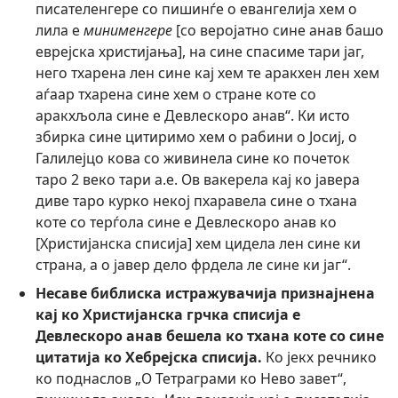
писателенгере со пишинѓе о евангелија хем о
лила е
минименгере
[со веројатно сине анав башо
еврејска христијања], на сине спасиме тари јаг,
него тхарена лен сине кај хем те аракхен лен хем
аѓаар тхарена сине хем о стране коте со
аракхљола сине е Девлескоро анав“. Ки исто
збирка сине цитиримо хем о рабини о Јосиј, о
Галилејцо кова со живинела сине ко почеток
таро 2 веко тари а.е. Ов вакерела кај ко јавера
диве таро курко некој пхаравела сине о тхана
коте со терѓола сине е Девлескоро анав ко
[Христијанска списија] хем цидела лен сине ки
страна, а о јавер дело фрдела ле сине ки јаг“.
Несаве библиска истражувачија признајнена
кај ко Христијанска грчка списија е
Девлескоро анав бешела ко тхана коте со сине
цитатија ко Хебрејска списија.
Ко јекх речнико
ко поднаслов „О Тетраграми ко Нево завет“,