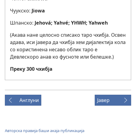
Чуукско:
Jiowa
Шпанско:
Jehová; Yahvé; YHWH; Yahweh
(Акава нане целосно списако таро чхибја. Освен
адава, иси јавера да чхибја хем дијалектија кола
со користинена несаво облик таро е
Девлескоро анав ко фусноте или белешке.)
Преку 300 чхибја
Англуни
Јавер
Авторска правија баши акаја публикација