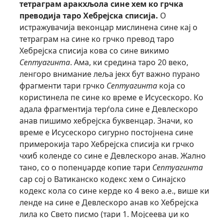
тетраграм аракхљола сине хем ко грчка
преводија таро Хебрејска списија.
О
истражувачија веконцар мислинена сине кај о
тетраграм на сине ко грчко превод таро
Хебрејска списија кова со сине викимо
Септуагинта
. Ама, ки средина таро 20 веко,
ленгоро внимание леља јекх бут важно пурано
фрагменти тари грчко
Септуагинта
која со
користинела пе сине ко време е Исусескоро. Ко
адала фрагментија терѓола сине е Девлескоро
анав пишимо хебрејска буквенцар. Значи, ко
време е Исусескоро сигурно постојнена сине
примерокија таро Хебрејска списија ки грчко
чхиб коленде со сине е Девлескоро анав. Жално
тано, со о попенџарде копие тари
Септуагинта
сар сој о Ватиканско кодекс хем о Синајско
кодекс кола со сине керде ко 4 веко а.е., више ки
ленде на сине е Девлескоро анав ко Хебрејска
лила ко Свето писмо (тари 1. Мојсеева џи ко