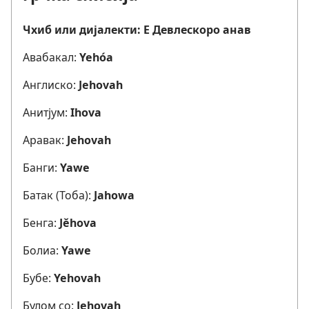
Чхиб или дијалекти: Е Девлескоро анав
Авабакал:
Yehóa
Англиско:
Jehovah
Анитјум:
Ihova
Аравак:
Jehovah
Банги:
Yawe
Батак (Тоба):
Jahowa
Бенга:
Jěhova
Болиа:
Yawe
Бубе:
Yehovah
Булом со:
Jehovah