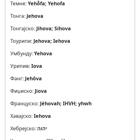
Темне:
Yehṓfa; Yehofa
Тонга:
Jehova
Тонгајско:
Jihova; Sihova
Тоурипи:
Jehova; Iehova
Умбунду:
Yehova
Урипив:
Iova
Фанг:
Jehôva
Фиџиско:
Jiova
Француско:
Jéhovah; IHVH; yhwh
Хавајско:
Iehova
Хебрејско:
יהוה