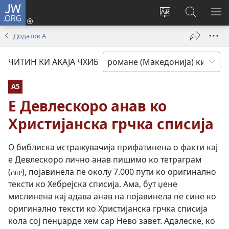
JW.ORG
Логирин
ту
Change
Роде
СИ
(opens
site
ки
О
Додаток А
new
language
JW.ORG
МЕ
window)
ЧИТИН КИ АКАЈА ЧХИБ
А5
Е Девлескоро анав ко
Христијанска грчка списија
О библиска истражувачија прифатинена о факти кај
е Девлескоро лично анав пишимо ко тетраграм
(
), појавинела пе околу 7.000 пути ко оригинално
יהוה
тексти ко Хебрејска списија. Ама, бут џене
мислинена кај адава анав на појавинела пе сине ко
оригинално тексти ко Христијанска грчка списија
кола сој пенџарде хем сар Нево завет. Адалеске, ко