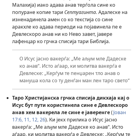
Малахија) иако адава анав терѓола сине ко
попуране копие тари
Септуагинта
. Адалеске на
изненадинела амен со ко текстија со сине
аракхле ко адава периоди на појавинела пе е
Девлескоро анав ни ко Нево завет, јавере
лафенцар ко грчка списија тари Библија.
О Исус јасно вакерѓа: „Ме аљум мле Дадеске
ко анав“. Исто аѓаар, ки молитва вакерѓа е
Девлеске: „Керѓум те пенџарен тло анав о
мануша кола со ту денѓан ман лен таро свето“
Таро Христијанска грчка списија дикхаја кај о
Исус бут пути користинела сине е Девлескоро
анав хем вакерела ле сине е јаверенге
(
Јован
17:6,
11, 12,
26
). Ки јекх прилика о Исус јасно
вакерѓа: „Ме аљум мле Дадеске ко анав“. Исто
аѓаар, ки молитва вакерѓа е Девлеске: „Керѓум те