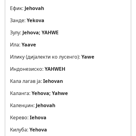
Ефик:
Jehovah
Занде:
Yekova
Зулу:
Jehova; YAHWE
Ила:
Yaave
Илику (дијалекти ко лусенго):
Yawe
Индонезиско:
YAHWEH
Кала лагав ја:
Iehovan
Каланга:
Yehova; Yahwe
Каленџин:
Jehovah
Керево:
Iehova
Килуба:
Yehova