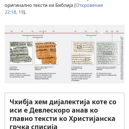
оригинално тексти ки Библија (
Откровение
22:18, 19
).
Чхибја хем дијалектија коте со
иси е Девлескоро анав ко
главно тексти ко Христијанска
грчка списија