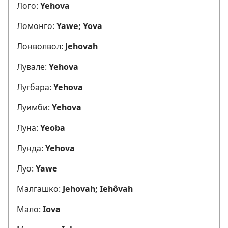
Лого:
Yehova
Ломонго:
Yawe; Yova
Лонволвол:
Jehovah
Лувале:
Yehova
Лугбара:
Yehova
Луимби:
Yehova
Луна:
Yeoba
Лунда:
Yehova
Луо:
Yawe
Малгашко:
Jehovah; Iehôvah
Мало:
Iova