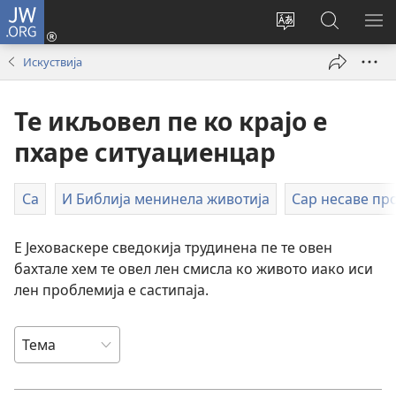
JW.ORG
Логирин
ту
Change
Роде
СИ
(opens
site
ки
О
Искуствија
new
language
JW.ORG
МЕ
window)
Те икљовел пе ко крајо е
пхаре ситуациенцар
Са
И Библија менинела животија
Сар несаве пр
Е Јеховаскере сведокија трудинена пе те овен
бахтале хем те овел лен смисла ко живото иако иси
лен проблемија е састипаја.