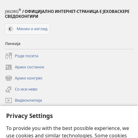
®
JW.ORG
/ ОФИЦИЈАЛНО ИНТЕРНЕТ-СТРАНИЦА Е ЈЕХОВАСКЕРЕ
СВЕДОКОНГИРИ
Менин о изглед
Линкија
Роде посета
Аракх состанок
(opens
new
Аракх конгрес
(opens
window)
new
Со иси нево
window)
Видеоклипија
Роде
Privacy Settings
Донацие
To provide you with the best possible experience, we
(opens
use cookies and similar technologies. Some cookies
new