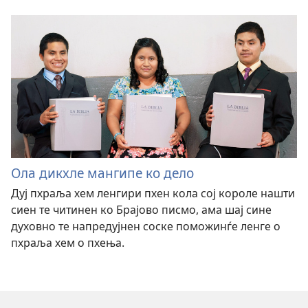
Ола дикхле мангипе ко дело
Дуј пхраља хем ленгири пхен кола сој короле нашти
сиен те читинен ко Брајово писмо, ама шај сине
духовно те напредујнен соске поможинѓе ленге о
пхраља хем о пхења.