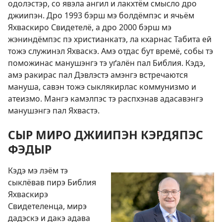
одолэстэр, со явэла ангил и лакхтём смысло дро
джиипэн. Дро 1993 бэрш мэ болдёмпэс и ячьём
Яхваскиро Свидетелё, а дро 2000 бэрш мэ
жэниндёмпэс пэ христианкатэ, ла кхарнас Табита ей
тожэ служинэл Яхваскэ. Амэ отдас бут времё, собы тэ
поможинас манушэнгэ тэ уґалён пал Библия. Кэдэ,
амэ ракирас пал Дэвлэстэ амэнгэ встречаются
мануша, савэн тожэ сыклякирлас коммунизмо и
атеизмо. Мангэ камэлпэс тэ распхэнав адасавэнгэ
манушэнгэ пал Яхвастэ.
СЫР МИРО ДЖИИПЭН КЭРДЯПЭС
ФЭДЫР
Кэдэ мэ лэём тэ
сыклёвав пирэ Библия
Яхваскирэ
Свидетеленца, мирэ
дадэскэ и дакэ адава