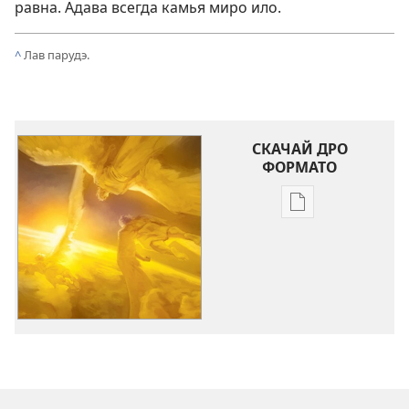
равна. Адава всегда камья миро ило.
^
Лав парудэ.
СКАЧАЙ ДРО
ФОРМАТО
Варианты
загрузки
публикации
СТОРОЖЕВАЯ
БАШНЯ
№ 5
2017