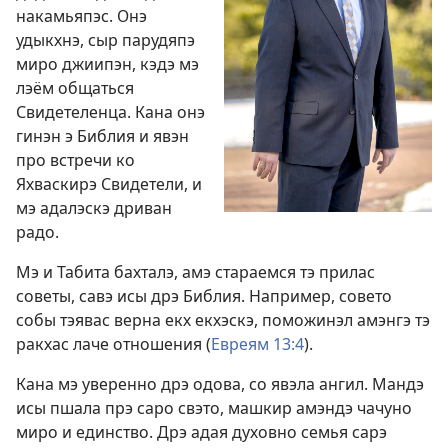
накамьяпэс. Онэ
удыкхнэ, сыр парудяпэ
миро джиипэн, кэдэ мэ
лэём общаться
Свидетеленца. Кана онэ
гинэн э Библия и явэн
про
встречи ко
Яхваскирэ Свидетели
, и
мэ адалэскэ дриван
радо.
Мэ и Табита бахталэ, амэ стараемся тэ прилас
советы, савэ исы дрэ Библия. Например, совето
собы тэявас верна екх екхэскэ, поможинэл амэнгэ тэ
ракхас лаче отношения (
Евреям 13:4
).
Кана мэ уверенно дрэ одова, со явэла ангил. Мандэ
исы пшала прэ саро свэто, машкир амэндэ чачуно
миро и единство. Дрэ адая духовно семья сарэ