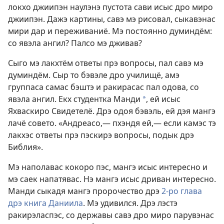
локхо джиипэн наулэнэ пустота сави исыс дро миро
джиипэн. Дажэ картины, савэ мэ рисовал, сыкавэнас
мири дар и переживаниё. Мэ постоянно думиндём:
со явэла ангил? Палсо мэ дживав?
Сыго мэ лакхтём ответы прэ вопросы, пал савэ мэ
думиндём. Сыр то бэвэле дро училищё, амэ
группаса самас бэштэ и ракирасас пал одова, со
явэла ангил. Екх студентка Манди
, ей исыс
*
Яхваскиро Свидетелё. Дрэ одоя бэвэль, ей дэя мангэ
лачё совето. «Андреасо,— пхэндя ей,— если камэс тэ
лакхэс ответы прэ пэскирэ вопросы, подык дрэ
Библия».
Мэ наполавас кокоро пэс, мангэ исыс интересно и
мэ саек напатявас. Нэ мангэ исыс дриван интересно.
Манди сыкадя мангэ пророчество дрэ
2-ро глава
дрэ книга Даниила
. Мэ удивился. Дрэ лэстэ
ракирэласпэс, со державы савэ дро миро парувэнас