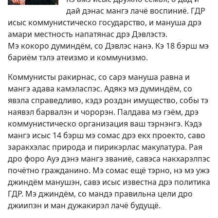
дай дэнас мангэ лачё воспиниё. ГДР
исыс коммунистическо государство, и мануша дрэ
амари местность напатянас дрэ Дэвлэстэ.
Мэ кокоро думиндём, со Дэвлэс нанэ. Кэ 18 бэрш мэ
бариём тэлэ атеизмо и коммунизмо.
Коммунисты ракирнас, со сарэ мануша равна и
мангэ адава камэласпэс. Адякэ мэ думиндём, со
явэла справедливо, кэдэ роздэн имущество, собы тэ
наявэл барвалэн и чорорэн. Палдава мэ гэём, дрэ
коммунистическо организация ваш тэрнэнгэ. Кэдэ
мангэ исыс 14 бэрш мэ сомас дрэ екх проекто, саво
заракхэлас природа и пирикэрлас макулатура. Рая
дро форо Ауэ дэнэ мангэ званиё, савэса накхарэлпэс
почётно гражданино. Мэ сомас ещё тэрно, нэ мэ ужэ
джиндём манушэн, савэ исыс известна дрэ политика
ГДР. Мэ джиндём, со мандэ правильна цели дро
джиипэн и ман дужакирэл лачё будущё.