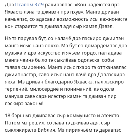
Дрэ
Псалом 37:9
ракирэлпэс: «Кон надеются прэ
Яхвастэ лэна тэ дживэн прэ пхув». Мангэ дриван
камьяпэс, со адасави возможность исы кажнонэстэ
кон старается тэ дживэл адя сыр камэл Дэвэл.
Нэ тэ парував бут, со налачё дрэ пэскиро джиипэн
мангэ исыс нанэ локхо. Мэ бут со домардёмпэс дрэ
музыка и дрэ искусство и ячьём гордо, пал адава
мангэ чеинэ было тэ сыклёвав одолэскэ, собы
тэявав смиренно. Мангэ исыс пхаро тэ отпхэнавпэс
джиипнастэр, саво исыс нанэ лачё дрэ Дэвлэскирэ
якха. Мэ дриван благодарно Яхваскэ, пал лэскиро
терпениё, милосердиё и пониманиё, кэ одолэ
мануша савэ сарэ илэстэр камэн тэ дживэн пир
лэскирэ законы!
18 бэрш мэ дживавас сыр коммунисто и атеисто.
Потом мэ решил, со лава тэ дживав адя, сыр
сыклякирэл э Библия. Мэ пириячьём тэ даравпэс