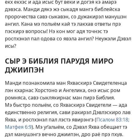
екх екхэс и ада исыс бут веки и догэя кэ амарэ
дэвэса. Манди дякэ жэ сыкадя мангэ библейска
пророчества савэ сыкавэн, со дужакирэл манушэн
ангил. Кана мэ полыём кай тэ лакхав ответы прэ
пэскирэ вопросы! Нэ кон мог адя точнэс тэ
роспхэнэл пал одова со явэла ангил? Неужэли Дэвэл
исы?
СЫР Э БИБЛИЯ ПАРУДЯ МИРО
ДЖИИПЭН
Манди познакомила ман Яхваскирэ Свидетеленца
лэн кхарнас Хорстоно и Ангелика, онэ исыс ром
ромняса, савэ сыклякирнас ман пирэ Библия.
Мэ быстро полыём, со Яхваскирэ Свидетели — ада
единственно религия, сави ракирэл Дэвлэскиро лав
Яхва, и роспхэнэл пал лэстэ явирэнгэ (
Псалом 83:18;
Матфея 6:9
). Мэ уґалыём, со Дэвэл Яхва обещает тэ
дэл манушэнгэ вечно джиипэн, дро раё прэ пхув.