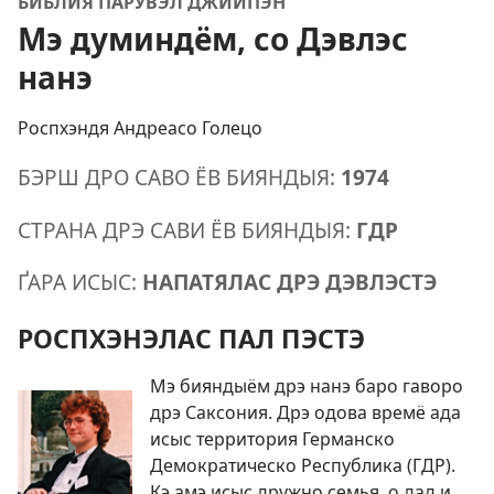
БИБЛИЯ ПАРУВЭЛ ДЖИИПЭН
Мэ думиндём, со Дэвлэс
нанэ
Роспхэндя Андреасо Голецо
БЭРШ ДРО САВО ЁВ БИЯНДЫЯ:
1974
СТРАНА ДРЭ САВИ ЁВ БИЯНДЫЯ:
ГДР
ҐАРА ИСЫС:
НАПАТЯЛАС ДРЭ ДЭВЛЭСТЭ
РОСПХЭНЭЛАС ПАЛ ПЭСТЭ
Мэ бияндыём дрэ нанэ баро гаворо
дрэ Саксония. Дрэ одова времё ада
исыс территория Германско
Демократическо Республика (ГДР).
Кэ амэ исыс дружно семья, о дад и