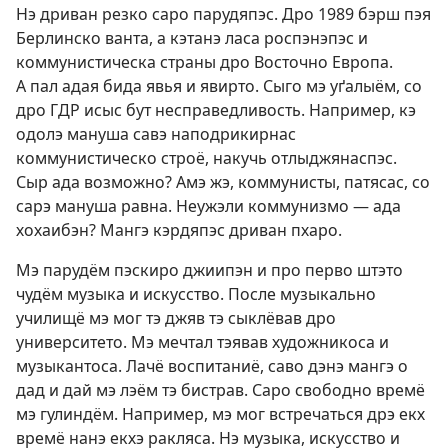
Нэ дриван резко саро парудяпэс. Дро 1989 бэрш пэя
Берлинско ванта, а кэтанэ ласа роспэнэпэс и
коммунистическа страны дро Восточно Европа.
А пал адая бида явья и явирто. Сыго мэ уґалыём, со
дро ГДР исыс бут несправедливость. Например, кэ
одолэ мануша савэ наподрикирнас
коммунистическо строё, накучь отлыджянаспэс.
Сыр ада возможно? Амэ жэ, коммунисты, патясас, со
сарэ мануша равна. Неужэли коммунизмо — ада
хохаибэн? Мангэ кэрдяпэс дриван пхаро.
Мэ парудём пэскиро джиипэн и про перво штэто
чудём музыка и искусство. После музыкально
училищё мэ мог тэ джяв тэ сыклёвав дро
университето. Мэ мечтал тэявав художникоса и
музыкантоса. Лачё воспитаниё, саво дэнэ мангэ о
дад и дай мэ лэём тэ бистрав. Саро свободно времё
мэ гулиндём. Например, мэ мог встречаться дрэ екх
времё нанэ екхэ ракляса. Нэ музыка, искусство и