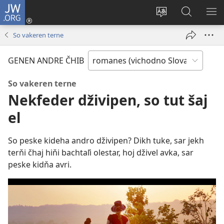
JW.ORG
Dža
andre
Te
Rode
SI
(opens
prekerel
pro
O 
So vakeren terne
new
e čhib
JW.ORG
window)
GENEN ANDRE ČHIB
So vakeren terne
Nekfeder dživipen, so tut šaj
el
So peske kideha andro dživipen? Dikh tuke, sar jekh
terňi čhaj hiňi bachtaľi olestar, hoj dživel avka, sar
peske kidňa avri.