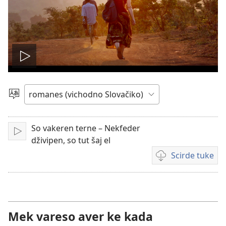
Mukh
videjo
Čhib
So vakeren terne – Nekfeder
Mukh
dživipen, so tut šaj el
Scirde tuke
Šaj
tuke
scirdes
o videji
Mek vareso aver ke kada