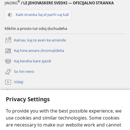
®
JW.ORG
/ LE JEHOVASKERE SVEDKI — OFICIJALNO STRANKA
Kadi stranka šaj el parňi vaj kaľi
Klikňin a prosto tut odoj dochudeha
Kamav, kaj te aven ke amende
Kaj hine amare zhromažďeňa
(opens
new
Kaj keraha bare zjazdi
(opens
window)
new
So hin nevo
window)
Videji
Rode
Privacy Settings
O dari
(opens
To provide you with the best possible experience, we
new
use cookies and similar technologies. Some cookies
window)
ONLINE KŇIŽŇICA - E Stražno veža
are necessary to make our website work and cannot
(opens