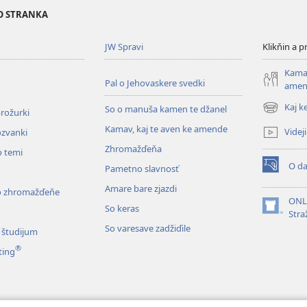
NO STRANKA
JW Spravi
Klikňin a 
Kamav
Pal o Jehovaskere svedki
amen
Kaj k
So o manuša kamen te džanel
brožurki
(opens
new
Kamav, kaj te aven ke amende
Videji
ozvanki
window)
Zhromažďeňa
o temi
O da
Pametno slavnosť
(opens
new
Amare bare zjazdi
o zhromažďeňe
window)
ONLI
So keras
(opens
Stra
new
So varesave zadžiďile
 študijum
window)
®
ting