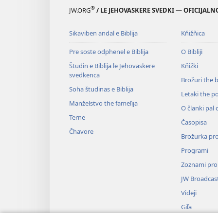
®
JW.ORG
/ LE JEHOVASKERE SVEDKI — OFICIJAL
Sikaviben andal e Biblija
Kňižňica
Pre soste odphenel e Biblija
O Bibliji
Študin e Biblija le Jehovaskere
Kňižki
svedkenca
Brožuri the 
Soha študinas e Biblija
Letaki the p
Manželstvo the fameľija
O članki pal 
Terne
Časopisa
Čhavore
Brožurka pr
Programi
Zoznami pro
JW Broadcas
Videji
Giľa