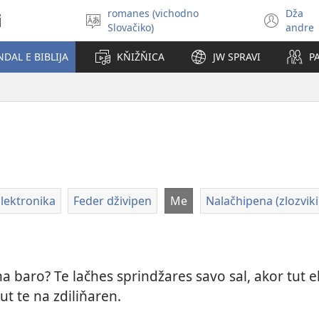
romanes (vichodno
Dža
i
Kide
(op
Slovačiko)
andre
tuke
new
avri
win
DAL E BIBLIJA
KŇIŽŇICA
JW SPRAVI
P
e
čhib
lektronika
Feder dživipen
Me
Nalačhipena (zlozviki
 baro? Te lačhes sprindžares savo sal, akor tut e
t te na zdiliňaren.