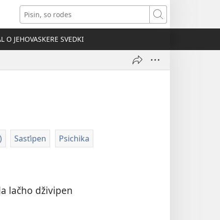
ens
Pisin,
so
dow)
rodes
AL O JEHOVASKERE SVEDKI
)
Sasťipen
Psichika
la lačho dživipen