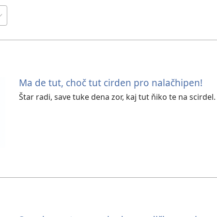
Ma de tut, choč tut cirden pro nalačhipen!
Štar radi, save tuke dena zor, kaj tut ňiko te na scirdel.