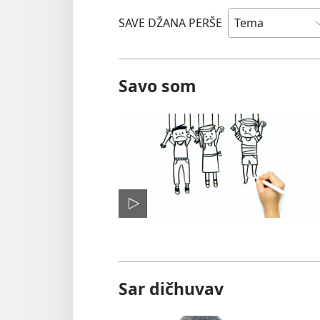
SAVE DŽANA PERŠE
Savo som
Sar dičhuvav