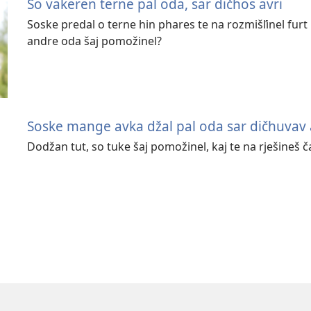
So vakeren terne pal oda, sar dičhos avri
Soske predal o terne hin phares te na rozmišľinel furt 
andre oda šaj pomožinel?
Soske mange avka džal pal oda sar dičhuvav 
Dodžan tut, so tuke šaj pomožinel, kaj te na rješineš ča