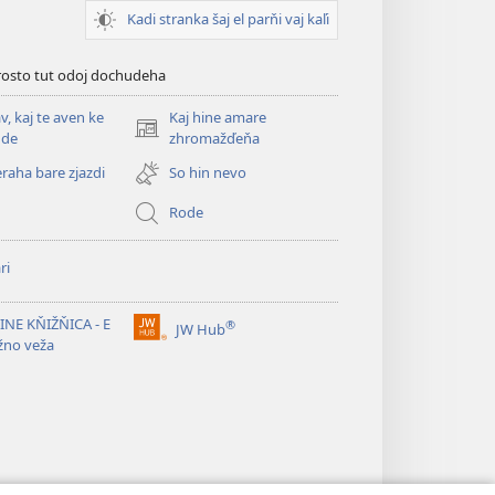
Kadi stranka šaj el parňi vaj kaľi
prosto tut odoj dochudeha
, kaj te aven ke
Kaj hine amare
(opens
de
zhromažďeňa
new
eraha bare zjazdi
So hin nevo
window)
Rode
ri
NE KŇIŽŇICA - E
®
JW Hub
(opens
žno veža
new
window)