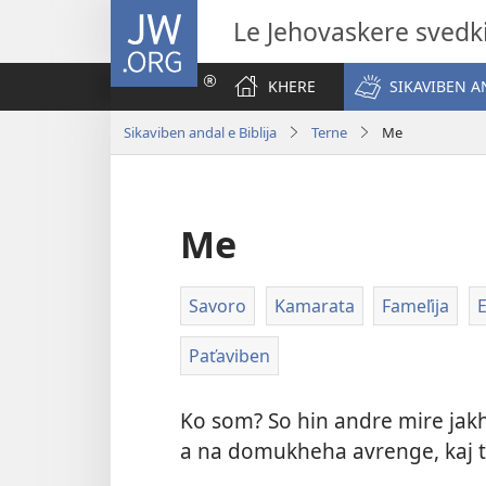
JW.ORG
Le Jehovaskere svedk
KHERE
SIKAVIBEN AN
Sikaviben andal e Biblija
Terne
Me
Me
Savoro
Kamarata
Fameľija
E
Paťaviben
Ko som? So hin andre mire jakha
a na domukheha avrenge, kaj tu