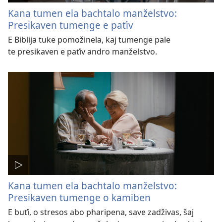
Kana tumen ela bachtalo manželstvo:
Presikaven tumenge e paťiv
E Biblija tuke pomožinela, kaj tumenge pale
te presikaven e paťiv andro manželstvo.
Kana tumen ela bachtalo manželstvo:
Presikaven tumenge o kamiben
E buťi, o stresos abo pharipena, save zadživas, šaj