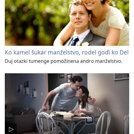
Ko kamel šukar manželstvo, rodel goďi ko Del
Duj otazki tumenge pomožinena andro manželstvo.