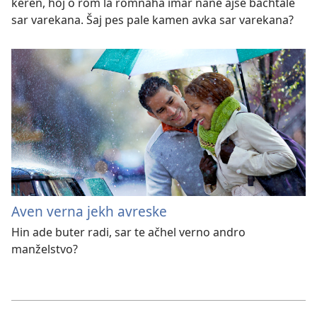
keren, hoj o rom la romňaha imar nane ajse bachtale
sar varekana. Šaj pes pale kamen avka sar varekana?
Aven verna jekh avreske
Hin ade buter radi, sar te ačhel verno andro
manželstvo?