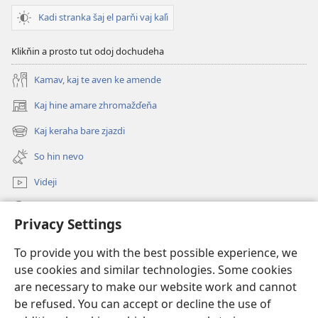
Kadi stranka šaj el parňi vaj kaľi
Klikňin a prosto tut odoj dochudeha
Kamav, kaj te aven ke amende
Kaj hine amare zhromažďeňa
(opens
new
Kaj keraha bare zjazdi
(opens
window)
new
So hin nevo
window)
Videji
Rode
Privacy Settings
O dari
(opens
To provide you with the best possible experience, we
new
use cookies and similar technologies. Some cookies
window)
ONLINE KŇIŽŇICA - E Stražno veža
are necessary to make our website work and cannot
(opens
be refused. You can accept or decline the use of
new
®
JW Hub
window)