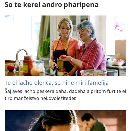
So te kerel andro pharipena
Te el lačho olenca, so hine miri fameľija
Šaj aves lačho peskera daha, dadeha a pritom furt te el
tiro manželstvo nekdvoležiteder.