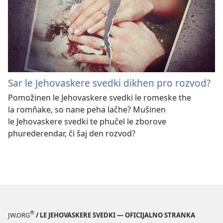
Sar le Jehovaskere svedki dikhen pro rozvod?
Pomožinen le Jehovaskere svedki le romeske the
la romňake, so nane peha lačhe? Mušinen
le Jehovaskere svedki te phučel le zborove
phurederendar, či šaj den rozvod?
®
JW.ORG
/ LE JEHOVASKERE SVEDKI — OFICIJALNO STRANKA