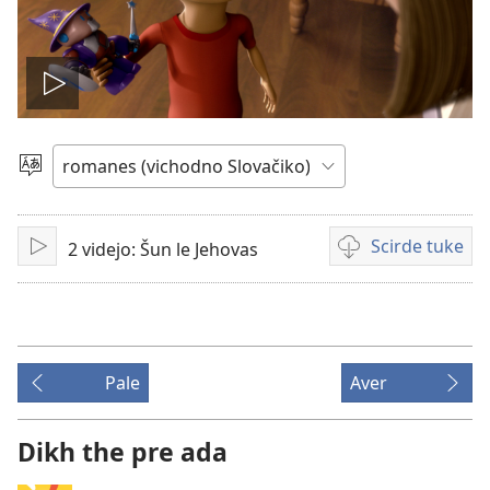
Mukh
videjo
Čhib
Scirde tuke
2 videjo: Šun le Jehovas
Mukh
Šaj
tuke
scirdes
o videji
Pale
Aver
Dikh the pre ada