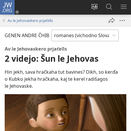
JW.ORG
Dža
andre
Te
Rode
SI
(opens
prekerel
pro
O 
Av le Jehovaskero prjaťeľis
new
e čhib
JW.ORG
window)
GENEN ANDRE ČHIB
Av le Jehovaskero prjaťeľis
2 videjo: Šun le Jehovas
Hin jekh, sava hračkaha tut bavines? Dikh, so kerďa
o Kubko jekha hračkaha, kaj te kerel radišagos
le Jehovaske.