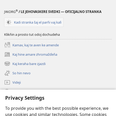
®
JW.ORG
/ LE JEHOVASKERE SVEDKI — OFICIJALNO STRANKA
Kadi stranka šaj el parňi vaj kaľi
Klikňin a prosto tut odoj dochudeha
Kamav, kaj te aven ke amende
Kaj hine amare zhromažďeňa
(opens
new
Kaj keraha bare zjazdi
(opens
window)
new
So hin nevo
window)
Videji
Rode
Privacy Settings
O dari
(opens
To provide you with the best possible experience, we
new
use cookies and similar technologies. Some cookies