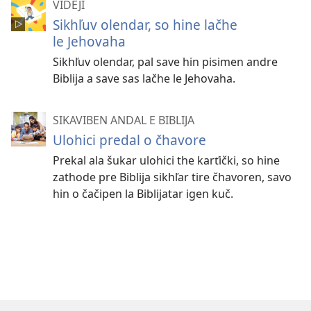
VIDEJI
Sikhľuv olendar, so hine lačhe
le Jehovaha
Sikhľuv olendar, pal save hin pisimen andre
Biblija a save sas lačhe le Jehovaha.
SIKAVIBEN ANDAL E BIBLIJA
Ulohici predal o čhavore
Prekal ala šukar ulohici the karťički, so hine
zathode pre Biblija sikhľar tire čhavoren, savo
hin o čačipen la Biblijatar igen kuč.