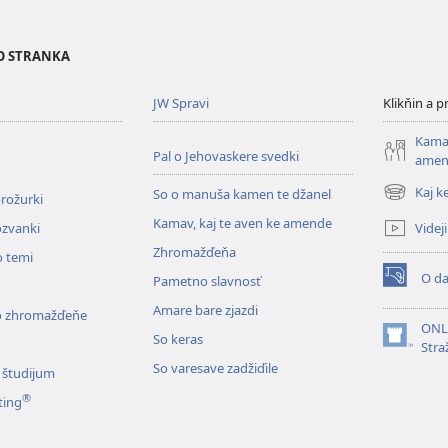
NO STRANKA
JW Spravi
Klikňin a 
Kamav
Pal o Jehovaskere svedki
amen
Kaj k
So o manuša kamen te džanel
brožurki
(opens
new
Kamav, kaj te aven ke amende
Videji
ozvanki
window)
Zhromažďeňa
o temi
O da
Pametno slavnosť
(opens
new
Amare bare zjazdi
o zhromažďeňe
window)
ONLI
So keras
(opens
Stra
new
So varesave zadžiďile
 študijum
window)
®
ting