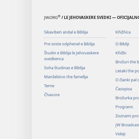
®
JW.ORG
/ LE JEHOVASKERE SVEDKI — OFICIJAL
Sikaviben andal e Biblija
Kňižňica
Pre soste odphenel e Biblija
O Bibliji
Študin e Biblija le Jehovaskere
Kňižki
svedkenca
Brožuri the 
Soha študinas e Biblija
Letaki the p
Manželstvo the fameľija
O članki pal 
Terne
Časopisa
Čhavore
Brožurka pr
Programi
Zoznami pro
JW Broadcas
Videji