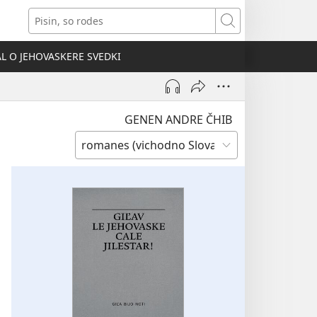
ens
Pisin,
so
dow)
rodes
AL O JEHOVASKERE SVEDKI
GENEN ANDRE ČHIB