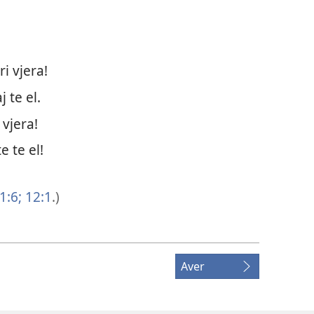
i vjera!
 te el.
vjera!
e te el!
1:6;
12:1
.)
Aver