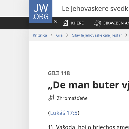
JW.ORG
Le Jehovaskere svedk
KHERE
SIKAVIBEN AN
Kňižňica
Giľa
Giľav le Jehovaske cale jilestar
GIĽI 118
„De man buter v
Select
Zhromažďeňe
an
Audio
Lukáš 17:5
(
)
Recording
1)
Vašoda, hoj o hrjechos am