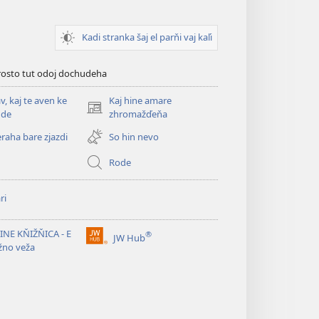
Kadi stranka šaj el parňi vaj kaľi
prosto tut odoj dochudeha
, kaj te aven ke
Kaj hine amare
(opens
de
zhromažďeňa
new
eraha bare zjazdi
So hin nevo
window)
Rode
ri
NE KŇIŽŇICA - E
®
JW Hub
(opens
žno veža
new
window)