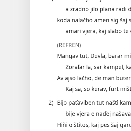
a zradno jilo plana radi d
koda nalačho amen sig šaj s
amari vjera, kaj slabo te 
(REFREN)
Mangav tut, Devla, barar mir
Zoraľar la, sar kampel, kaj
Av ajso lačho, de man buter 
Kaj sa, so kerav, furt mišt
2)
Bijo paťaviben tut našťi kam
bije vjera e naďej našava
Hiňi o šťitos, kaj pes šaj gar