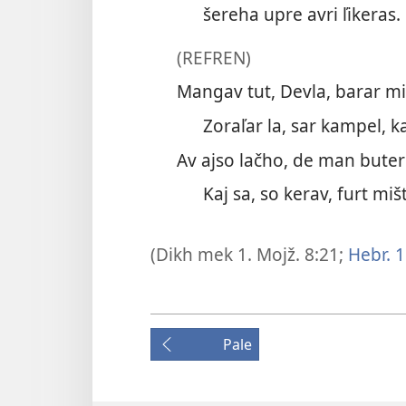
šereha upre avri ľikeras.
(REFREN)
Mangav tut, Devla, barar mir
Zoraľar la, sar kampel, kaj
Av ajso lačho, de man buter 
Kaj sa, so kerav, furt mišt
(Dikh mek
1. Mojž. 8:21;
Hebr. 1
Pale