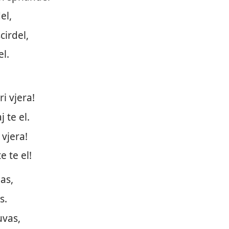
el,
cirdel,
el.
i vjera!
 te el.
vjera!
e te el!
as,
s.
uvas,