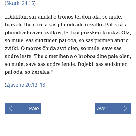
(
Skutki 24:15
)
„Dikhľom sar anglal o tronos terďon ola, so mule,
barvale the čore a sas phundrade o zvitki. Paľis sas
phundrado aver zvitkos, le dživipnaskeri kňižka. Ola,
so mule, sas sudzimen pal oda, so sas pisimen andro
zvitki. O moros čhiďa avri olen, so mule, save sas
andre leste. The o meriben a o hrobos dine pale olen,
so mule, save sas andre lende. Dojekh sas sudzimen
pal oda, so kerelas.“
(
Zjaveňe 20:12, 13
)
Pale
Aver