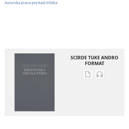
Autorska prava pre kadi kňižka
SCIRDE TUKE ANDRO
FORMAT
Sar
Sar
te
te
scrdel
scirdel
elektronicka
o
publikaciji
audionahravk
Biblija
Biblija
–
–
Nevo
Nevo