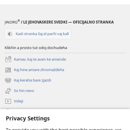
svetoskero
svetoskero
preklados
preklados
®
JW.ORG
/ LE JEHOVASKERE SVEDKI — OFICIJALNO STRANKA
Kadi stranka šaj el parňi vaj kaľi
Klikňin a prosto tut odoj dochudeha
Kamav, kaj te aven ke amende
Kaj hine amare zhromažďeňa
(opens
new
Kaj keraha bare zjazdi
(opens
window)
new
So hin nevo
window)
Videji
Rode
Privacy Settings
O dari
(opens