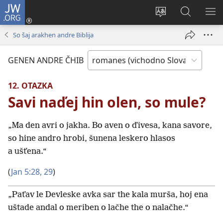
JW.ORG
Dža
andre
Te
Rode
SI
(opens
prekerel
pro
O 
So šaj arakhen andre Biblija
new
e čhib
JW.ORG
window)
GENEN ANDRE ČHIB
12. OTAZKA
Savi naďej hin olen, so mule?
„Ma den avri o jakha. Bo aven o ďivesa, kana savore,
so hine andro hrobi, šunena leskero hlasos
a ušťena.“
(
Jan 5:28, 29
)
„Paťav le Devleske avka sar the kala murša, hoj ena
uštade andal o meriben o lačhe the o nalačhe.“