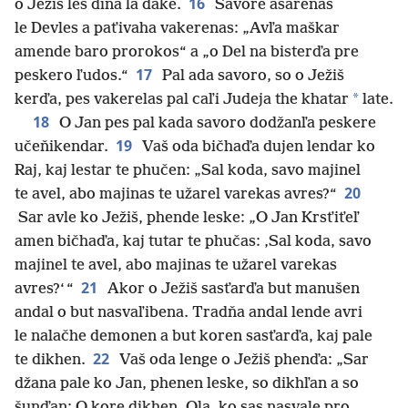
16
o Ježiš les diňa la dake.
Savore ašarenas
le Devles a paťivaha vakerenas: „Avľa maškar
amende baro prorokos“ a „o Del na bisterďa pre
17
peskero ľudos.“
Pal ada savoro, so o Ježiš
*
kerďa, pes vakerelas pal caľi Judeja the khatar
late.
18
O Jan pes pal kada savoro dodžanľa peskere
19
učeňikendar.
Vaš oda bičhaďa dujen lendar ko
Raj, kaj lestar te phučen: „Sal koda, savo majinel
20
te avel, abo majinas te užarel varekas avres?“
Sar avle ko Ježiš, phende leske: „O Jan Krsťiťeľ
amen bičhaďa, kaj tutar te phučas: ‚Sal koda, savo
majinel te avel, abo majinas te užarel varekas
21
avres?‘ “
Akor o Ježiš sasťarďa but manušen
andal o but nasvaľibena. Tradňa andal lende avri
le nalačhe demonen a but koren sasťarďa, kaj pale
22
te dikhen.
Vaš oda lenge o Ježiš phenďa: „Sar
džana pale ko Jan, phenen leske, so dikhľan a so
šunďan: O kore dikhen. Ola, ko sas nasvale pro