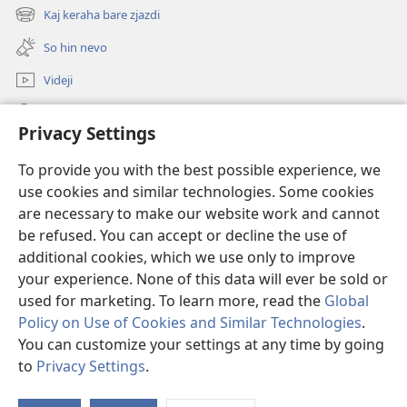
new
Kaj keraha bare zjazdi
(opens
window)
new
So hin nevo
window)
Videji
Rode
Privacy Settings
O dari
(opens
To provide you with the best possible experience, we
new
use cookies and similar technologies. Some cookies
window)
ONLINE KŇIŽŇICA - E Stražno veža
are necessary to make our website work and cannot
(opens
be refused. You can accept or decline the use of
new
®
JW Hub
window)
additional cookies, which we use only to improve
(opens
new
your experience. None of this data will ever be sold or
window)
used for marketing. To learn more, read the
Global
Policy on Use of Cookies and Similar Technologies
.
You can customize your settings at any time by going
Copyright
© 2026 Watch Tower Bible and Tract Society of Pennsylvania.
SAR ŠAJ POUŽINES ALA STRANKI
|
SAR CHRAŇINAS OSOBNA UDAJI
|
to
Privacy Settings
.
S
THOV ANDRE SAR CHRANINAHA OSOBNA UDAJI
Ta