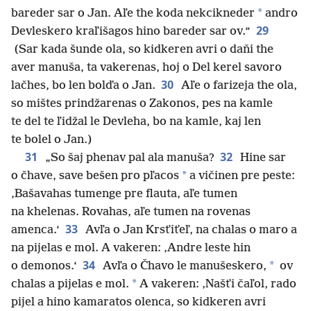
*
bareder sar o Jan. Aľe the koda nekcikneder
andro
29
Devleskero kraľišagos hino bareder sar ov.“
(Sar kada šunde ola, so kidkeren avri o daňi the
aver manuša, ta vakerenas, hoj o Del kerel savoro
30
lačhes, bo len bolďa o Jan.
Aľe o farizeja the ola,
so mištes prindžarenas o Zakonos, pes na kamle
te del te ľidžal le Devleha, bo na kamle, kaj len
te bolel o Jan.)
31
32
„So šaj phenav pal ala manuša?
Hine sar
*
o čhave, save bešen pro pľacos
a vičinen pre peste:
‚Bašavahas tumenge pre flauta, aľe tumen
na khelenas. Rovahas, aľe tumen na rovenas
33
amenca.‘
Avľa o Jan Krsťiťeľ, na chalas o maro a
na pijelas e mol. A vakeren: ‚Andre leste hin
34
*
o demonos.‘
Avľa o Čhavo le manušeskero,
ov
*
chalas a pijelas e mol.
A vakeren: ‚Našťi čaľol, rado
pijel a hino kamaratos olenca, so kidkeren avri