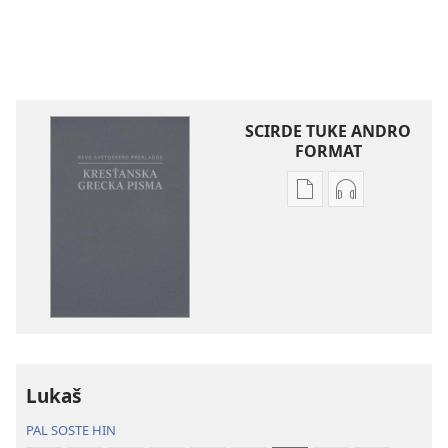
SCIRDE TUKE ANDRO
FORMAT
Sar
Sar
te
te
scrdel
scirdel
elektronicka
o
publikaciji
audionahravk
Biblija
Biblija
–
–
Nevo
Nevo
svetoskero
svetoskero
Lukaš
preklados
preklados
PAL SOSTE HIN