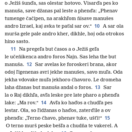
o Ježiš šunďa, sas olestar hotovo. Visarďa pes ko
manuša, save džanas pal leste a phenďa: „Phenav
tumenge čačipen, na arakhľom ňisave manušes
10
andro Izrael, kaj avka te paťal sar ov.“
A sar ola
murša gele pale andro kher, dikhle, hoj oda otrokos
hino sasto.
11
Na pregeľa but časos a o Ježiš geľa
le učeňikenca andro foros Najn. Sas leha the but
12
manuša.
Sar avelas ke foroskeri brana, akor
odoj ľigenenas avri jekhe manušes, savo muľa. Oda
jekha vdovake muľa jekhoro čhavoro. Le dromeha
13
laha džanas but manuša andal o foros.
Sar
la o Raj dikhľa, avľa leske pre late pharo a phenďa
14
lake: „Ma rov.“
Avľa ko haďos a chudľa pes
lestar. Ola, so ľidžanas o haďos, zaterďile a ov
15
phenďa: „Terno čhavo, phenav tuke, ušťi!“
O terno murš peske bešľa a chudňa te vakerel. A