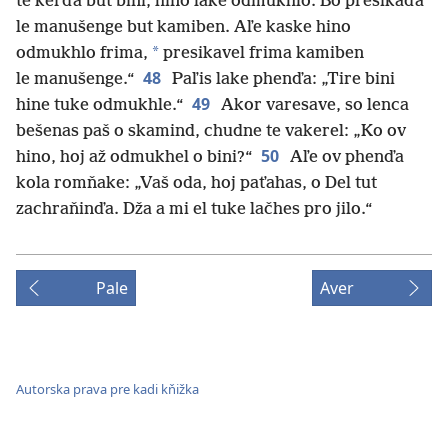
te kerďa but bini, hino lake odmukhlo. Bo presikaďa
le manušenge but kamiben. Aľe kaske hino
*
odmukhlo frima,
presikavel frima kamiben
48
le manušenge.“
Paľis lake phenďa: „Tire bini
49
hine tuke odmukhle.“
Akor varesave, so lenca
bešenas paš o skamind, chudne te vakerel: „Ko ov
50
hino, hoj až odmukhel o bini?“
Aľe ov phenďa
kola romňake: „Vaš oda, hoj paťahas, o Del tut
zachraňinďa. Dža a mi el tuke lačhes pro jilo.“
Pale
Aver
Autorska prava pre kadi kňižka