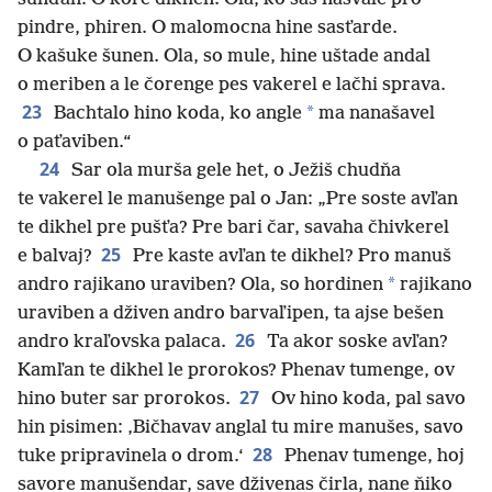
pindre, phiren. O malomocna hine sasťarde.
O kašuke šunen. Ola, so mule, hine uštade andal
o meriben a le čorenge pes vakerel e lačhi sprava.
23
*
Bachtalo hino koda, ko angle
ma nanašavel
o paťaviben.“
24
Sar ola murša gele het, o Ježiš chudňa
te vakerel le manušenge pal o Jan: „Pre soste avľan
te dikhel pre pušťa? Pre bari čar, savaha čhivkerel
25
e balvaj?
Pre kaste avľan te dikhel? Pro manuš
*
andro rajikano uraviben? Ola, so hordinen
rajikano
uraviben a dživen andro barvaľipen, ta ajse bešen
26
andro kraľovska palaca.
Ta akor soske avľan?
Kamľan te dikhel le prorokos? Phenav tumenge, ov
27
hino buter sar prorokos.
Ov hino koda, pal savo
hin pisimen: ‚Bičhavav anglal tu mire manušes, savo
28
tuke pripravinela o drom.‘
Phenav tumenge, hoj
savore manušendar, save dživenas čirla, nane ňiko