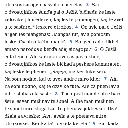
3
otrokos sas igen nasvalo a merelas.
Sar
o dvostojňikos šunďa pal o Ježiš, bičhaďa ke leste
židovike phurederen, kaj les te pomangen, kaj te avel
4
*
a te sasťarel
leskere otrokos.
On avle pal o Ježiš
a igen les mangenas: „Mangas tut, av a pomožin
5
leske. Ov hino lačho manuš.
Bo igen rado dikhel
6
amaro narodos a kerďa adaj sinagoga.“
O Ježiš
geľa lenca. Aľe sar imar avenas paš o kher,
o dvostojňikos ke leste bičhaďa peskere kamaraten,
kaj leske te phenen: „Rajeja, ma ker tuke šero.
7
Na som hodno, kaj te aves andre miro kher.
Aňi
na som hodno, kaj te džav ke tute. Aľe ča phen lav a
8
miro sluhas ela sasto.
The upral mande hine bare
šere, saven mušinav te šunel. A the man mušinen
te šunel mire slugadža. Te phenava jekheske: ‚Dža!‘,
džala a avreske: ‚Av!‘, avela a te phenava mire
9
otrokoske: ‚Ker kada!‘, ov oda kerela.“
Sar kada