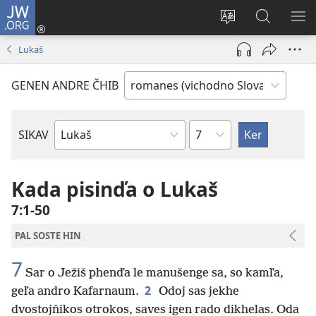
JW.ORG
Dža
andre
Te
Rode
SI
(opens
prekerel
pro
O 
Lukaš
new
e čhib
JW.ORG
window)
GENEN ANDRE ČHIB
Chapter
SIKAV
Biblijakeri
kňižka
Kada pisinďa o Lukaš
7:1-50
PAL SOSTE HIN
7
Sar o Ježiš phenďa le manušenge sa, so kamľa,
2
geľa andro Kafarnaum.
Odoj sas jekhe
dvostojňikos otrokos, saves igen rado dikhelas. Oda