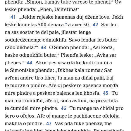
phenďa: „Šimon, kamav tuke vareso te phenel.“ Ov
leske phenďa: „Phen, Učiťeľina!“
41
„Jekhe rajeske kamenas duj džene love. Jekh
42
*
leske kamelas 500 denara
a aver 50.
Sar len
na sas sostar te del pale, jilestar lenge
sodujedženenge odmukhľa. Savo lendar les buter
43
rado dikhela?“
O Šimon phenďa: „Asi koda,
kaske odmukhľa buter.“ Phenďa leske: „Avka sar
44
phenes.“
Akor pes visarďa ke kodi romňi a
le Šimoniske phenďa: „Dikhes kala romňa? Sar
avľom andre tiro kher, tu man na diňal paňi, kaj
te morav o pindre. Aľe oj peskere apsenca morďa
45
mire pindre a peskere balenca len khosľa.
Tu
man na čumidľal, aľe oj, soča avľom, na preačhiľa
46
te čumidel mire pindre.
Tu mange na čhiďal pro
šero o oľejos. Aľe oj mange le pachňacone oľejoha
47
makhľa o pindre.
Vaš oda tuke phenav, the