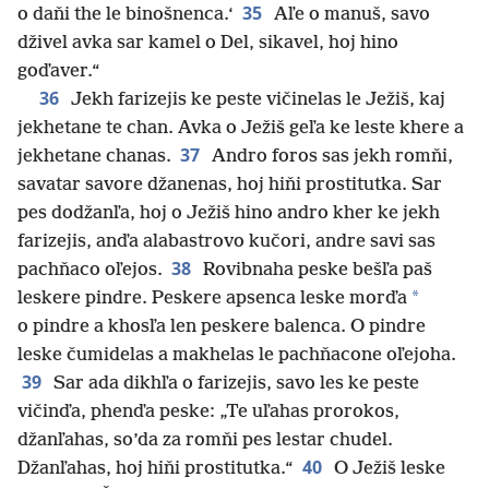
35
o daňi the le binošnenca.‘
Aľe o manuš, savo
dživel avka sar kamel o Del, sikavel, hoj hino
goďaver.“
36
Jekh farizejis ke peste vičinelas le Ježiš, kaj
jekhetane te chan. Avka o Ježiš geľa ke leste khere a
37
jekhetane chanas.
Andro foros sas jekh romňi,
savatar savore džanenas, hoj hiňi prostitutka. Sar
pes dodžanľa, hoj o Ježiš hino andro kher ke jekh
farizejis, anďa alabastrovo kučori, andre savi sas
38
pachňaco oľejos.
Rovibnaha peske bešľa paš
*
leskere pindre. Peskere apsenca leske morďa
o pindre a khosľa len peskere balenca. O pindre
leske čumidelas a makhelas le pachňacone oľejoha.
39
Sar ada dikhľa o farizejis, savo les ke peste
vičinďa, phenďa peske: „Te uľahas prorokos,
džanľahas, so’da za romňi pes lestar chudel.
40
Džanľahas, hoj hiňi prostitutka.“
O Ježiš leske