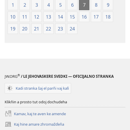
1
2
3
4
5
6
7
8
9
10
11
12
13
14
15
16
17
18
19
20
21
22
23
24
®
JW.ORG
/ LE JEHOVASKERE SVEDKI — OFICIJALNO STRANKA
Kadi stranka šaj el parňi vaj kaľi
Klikňin a prosto tut odoj dochudeha
Kamav, kaj te aven ke amende
Kaj hine amare zhromažďeňa
(opens