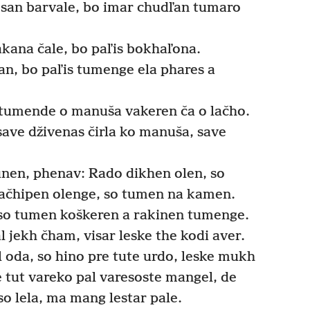
san barvale, bo imar chudľan tumaro
kana čale, bo paľis bokhaľona.
n, bo paľis tumenge ela phares a
 tumende o manuša vakeren ča o lačho.
save dživenas čirla ko manuša, save
nen, phenav: Rado dikhen olen, so
ačhipen olenge, so tumen na kamen.
so tumen koškeren a rakinen tumenge.
l jekh čham, visar leske the kodi aver.
l oda, so hino pre tute urdo, leske mukh
 tut vareko pal varesoste mangel, de
so lela, ma mang lestar pale.