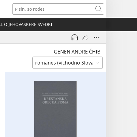
ens
Pisin,
so
dow)
rodes
AL O JEHOVASKERE SVEDKI
GENEN ANDRE ČHIB