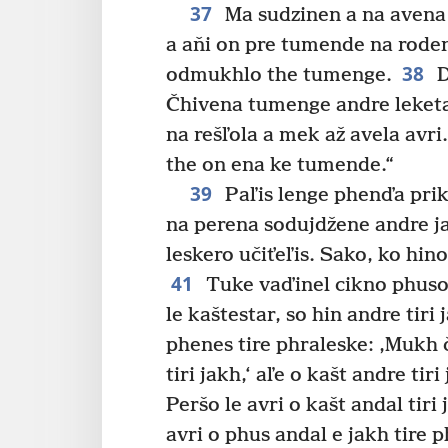
37
Ma sudzinen a na avena
a aňi on pre tumende na rode
38
odmukhlo the tumenge.
D
Čhivena tumenge andre leket
na rešľola a mek až avela avr
the on ena ke tumende.“
39
Paľis lenge phenďa prikla
na perena sodujdžene andre 
leskero učiťeľis. Sako, ko hino
41
Tuke vaďinel cikno phusoro
le kaštestar, so hin andre tiri 
phenes tire phraleske: ‚Mukh 
tiri jakh,‘ aľe o kašt andre ti
Peršo le avri o kašt andal tiri
avri o phus andal e jakh tire 