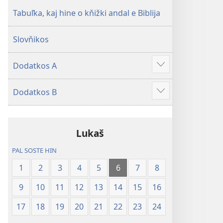
Tabuľka, kaj hine o kňižki andal e Biblija
Slovňikos
Dodatkos A
Show
more
Dodatkos B
Show
more
Lukaš
PAL SOSTE HIN
1
2
3
4
5
6
7
8
9
10
11
12
13
14
15
16
17
18
19
20
21
22
23
24