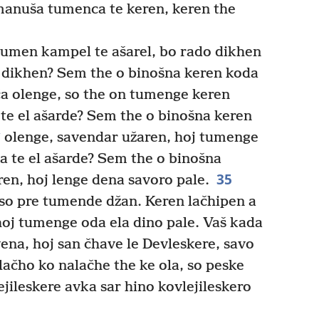
manuša tumenca te keren, keren the
umen kampel te ašarel, bo rado dikhen
o dikhen? Sem the o binošna keren koda
ča olenge, so the on tumenge keren
te el ašarde? Sem the o binošna keren
*
olenge, savendar užaren, hoj tumenge
 te el ašarde? Sem the o binošna
35
ren, hoj lenge dena savoro pale.
so pre tumende džan. Keren lačhipen a
hoj tumenge oda ela dino pale. Vaš kada
ena, hoj san čhave le Devleskere, savo
lačho ko nalačhe the ke ola, so peske
jileskere avka sar hino kovlejileskero