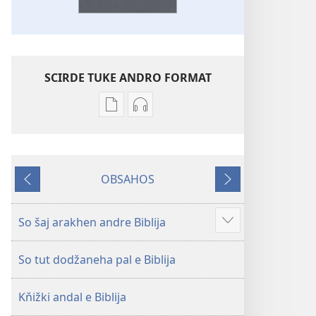
SCIRDE TUKE ANDRO FORMAT
Sar
Sar
te
te
scrdel
scirdel
elektronicka
o
OBSAHOS
publikaciji
audionahravki
Pale
Aver
Biblija
Biblija
–
–
So šaj arakhen andre Biblija
Show
Nevo
Nevo
more
svetoskero
svetoskero
So tut dodžaneha pal e Biblija
preklados
preklados
Kňižki andal e Biblija