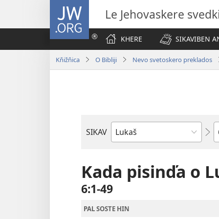
JW.ORG
Le Jehovaskere svedk
KHERE
SIKAVIBEN AN
Kňižňica
O Bibliji
Nevo svetoskero preklados
C
SIKAV
Biblijakeri
kňižka
Kada pisinďa o L
6:1-49
PAL SOSTE HIN