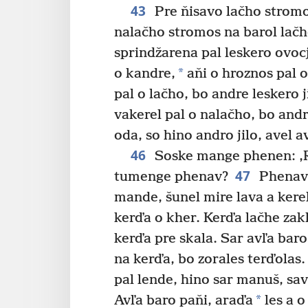
43
Pre ňisavo lačho stromo
nalačho stromos na barol lačh
sprindžarena pal leskero ovocj
*
o kandre,
aňi o hroznos pal 
pal o lačho, bo andre leskero 
vakerel pal o nalačho, bo andr
oda, so hino andro jilo, avel a
46
Soske mange phenen: ‚Raj
47
tumenge phenav?
Phenav 
mande, šunel mire lava a kerel
kerďa o kher. Kerďa lačhe zak
kerďa pre skala. Sar avľa bar
na kerďa, bo zorales terďolas.
pal lende, hino sar manuš, sav
*
Avľa baro paňi, araďa
les a o