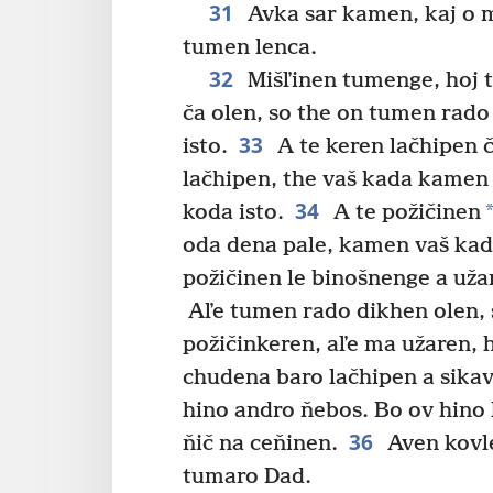
31
Avka sar kamen, kaj o 
tumen lenca.
32
Mišľinen tumenge, hoj t
ča olen, so the on tumen rad
33
isto.
A te keren lačhipen 
lačhipen, the vaš kada kamen 
34
koda isto.
A te požičinen
oda dena pale, kamen vaš kada
požičinen le binošnenge a uža
Aľe tumen rado dikhen olen, 
požičinkeren, aľe ma užaren, 
chudena baro lačhipen a sikav
hino andro ňebos. Bo ov hino 
36
ňič na ceňinen.
Aven kovle
tumaro Dad.