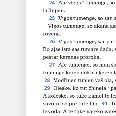
24
*
Aľe vigos
tumenge, so 
lačhipen.
25
Vigos tumenge, so san a
Vigos tumenge, so akana asa
rovena.
26
Vigos tumenge, sar pal
Bo ajse ista sas tumare dada, 
pestar kerenas proroka.
27
Aľe tumenge, so man šu
tumenge keren dukh a keren l
28
Modľinen tumen vaš ola, 
29
*
Oleske, ko tut čhinela
pa
A koleske, so tuke kamel te le
30
savoro, so pre tute hin.
Te
les oda. A te tuke vareko vare