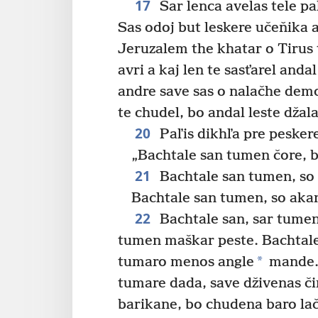
17
Sar lenca avelas tele pa
Sas odoj but leskere učeňika 
Jeruzalem the khatar o Tirus t
avri a kaj len te sasťarel anda
andre save sas o nalačhe dem
te chudel, bo andal leste džala
20
Paľis dikhľa pre pesker
„Bachtale san tumen čore, b
21
Bachtale san tumen, so
Bachtale san tumen, so akan
22
Bachtale san, sar tume
tumen maškar peste. Bachtale
*
tumaro menos angle
mande
tumare dada, save dživenas či
barikane, bo chudena baro lač