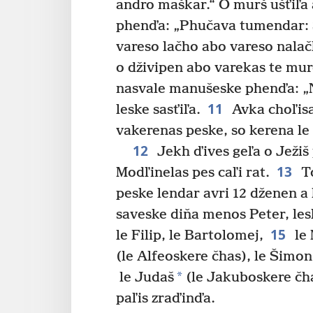
andro maškar.“ O murš ušťiľa 
phenďa: „Phučava tumendar: 
vareso lačho abo vareso nala
o dživipen abo varekas te mur
nasvale manušeske phenďa: „N
11
leske sasťiľa.
Avka choľisaľ
vakerenas peske, so kerena le
12
Jekh ďives geľa o Ježiš 
13
Modľinelas pes caľi rat.
To
peske lendar avri 12 dženen a
saveske diňa menos Peter, lesk
15
le Filip, le Bartolomej,
le 
(le Alfeoskere čhas), le Šimo
*
le Judaš
(le Jakuboskere čhas
paľis zraďinďa.