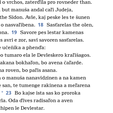
l o vrchos, zaterďila pro rovneder than.
a but manuša andal caľi Judeja,
he Sidon. Avle, kaj peske les te šunen
18
l o nasvaľibena.
Sasťarelas the olen,
19
ona.
Savore pes lestar kamenas
s avri e zor, savi savoren sasťarelas.
e učeňika a phenďa:
o tumaro ela le Devleskero kraľišagos.
 akana bokhaľon, bo avena čaľarde.
a roven, bo paľis asana.
n o manuša nanavidzinen a na kamen
 san, te tumenge rakinena a meľarena
23
*
.
Bo kajse ista sas ko proroka
rla. Oda ďives radisaľon a aven
hipen le Devlestar.