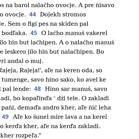
s na barol nalačho ovocje. A pre ňisavo
44
o ovocje.
Dojekh stromos
e. Sem o figi pes na skiden pal
45
o bodľaka.
O lačho manuš vakerel
jilo hin but lačhipen. A o nalačho manuš
e leskero jilo hin but nalačhipen. Bo
vri andal o muj.
eja, Rajeja!‘, aľe na keren oda, so
tumenge, savo hino sako, ko avel ke
48
 pal lende:
Hino sar manuš, savo
*
ladi, bo kopaľinďa
dži tele. O zakladi
o paňi, demaďa andro kher, aľe ňič leha
49
Aľe ko šunel mire lava a na kerel
o kerďa kher, aľe na kerďa zakladi.
 kher rozpeľa.“