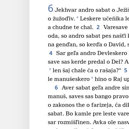
6
Jekhvar andro sabat o Ježiš
*
o žužoďiv.
Leskere učeňika le
2
a chudne te chal.
Varesave 
oda, so andro sabat pes našťi 
na genďan, so kerďa o David, 
4
Sar geľa andro Devleskero 
save sas kerde predal o Del? 
5
*
len šaj chale ča o rašaja?“
*
le manušeskero
hino o Raj up
6
Aver sabat geľa andre sin
manuš, saves sas bango pravo
o zakonos the o farizeja, ča di
sabat. Bo kamle pre leste vare
sar rozmišľinen. Avka ole nas