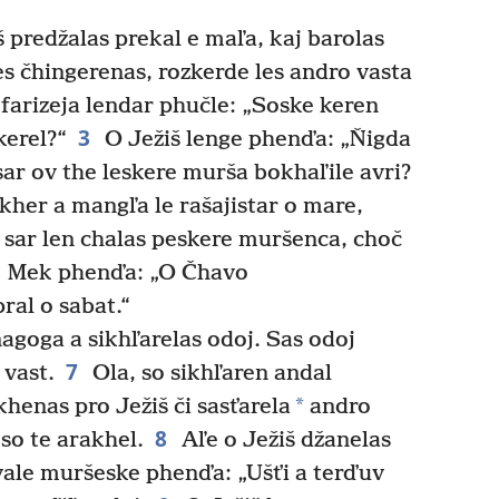
 predžalas prekal e maľa, kaj barolas
s čhingerenas, rozkerde les andro vasta
farizeja lendar phučle: „Soske keren
3
kerel?“
O Ježiš lenge phenďa: „Ňigda
sar ov the leskere murša bokhaľile avri?
kher a mangľa le rašajistar o mare,
A sar len chalas peskere muršenca, choč
Mek phenďa: „O Čhavo
ral o sabat.“
agoga a sikhľarelas odoj. Sas odoj
7
 vast.
Ola, so sikhľaren andal
*
khenas pro Ježiš či sasťarela
andro
8
so te arakhel.
Aľe o Ježiš džanelas
vale muršeske phenďa: „Ušťi a terďuv