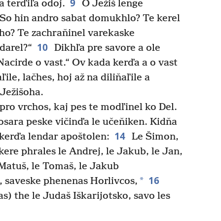
9
a terďiľa odoj.
O Ježiš lenge
So hin andro sabat domukhlo? Te kerel
čho? Te zachraňinel varekaske
10
darel?“
Dikhľa pre savore a ole
acirde o vast.“ Ov kada kerďa a o vast
ile, lačhes, hoj až na diliňaľile a
 Ježišoha.
pro vrchos, kaj pes te modľinel ko Del.
sara peske vičinďa le učeňiken. Kidňa
14
 kerďa lendar apoštolen:
Le Šimon,
ere phrales le Andrej, le Jakub, le Jan,
Matuš, le Tomaš, le Jakub
16
*
n, saveske phenenas Horlivcos,
) the le Judaš Iškarijotsko, savo les