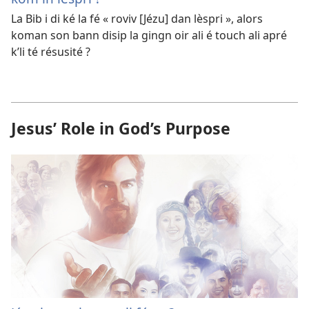
La Bib i di ké la fé « roviv [Jézu] dan lèspri », alors
koman son bann disip la gingn oir ali é touch ali apré
k’li té résusité ?
Jesus’ Role in God’s Purpose