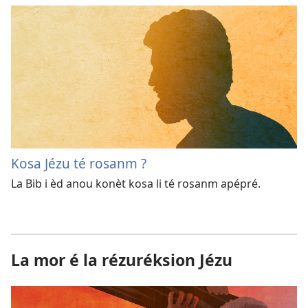
Kosa Jézu té rosanm ?
La Bib i èd anou konèt kosa li té rosanm apépré.
La mor é la rézuréksion Jézu