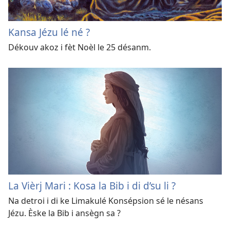
Kansa Jézu lé né ?
Dékouv akoz i fèt Noèl le 25 désanm.
La Vièrj Mari : Kosa la Bib i di d’su li ?
Na detroi i di ke Limakulé Konsépsion sé le nésans
Jézu. Èske la Bib i ansègn sa ?