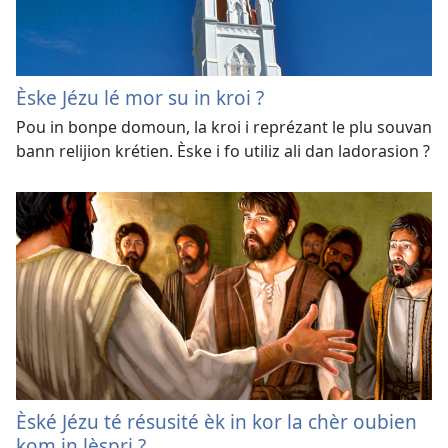
Èske Jézu lé mor su in kroi ?
Pou in bonpe domoun, la kroi i reprézant le plu souvan
bann relijion krétien. Èske i fo utiliz ali dan ladorasion ?
Èské Jézu té résusité èk in kor la chèr oubien
kom in lèspri ?