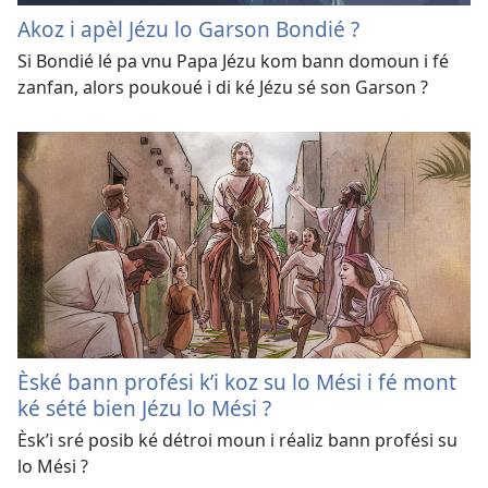
Akoz i apèl Jézu lo Garson Bondié ?
Si Bondié lé pa vnu Papa Jézu kom bann domoun i fé
zanfan, alors poukoué i di ké Jézu sé son Garson ?
Èské bann profési k’i koz su lo Mési i fé mont
ké sété bien Jézu lo Mési ?
Èsk’i sré posib ké détroi moun i réaliz bann profési su
lo Mési ?