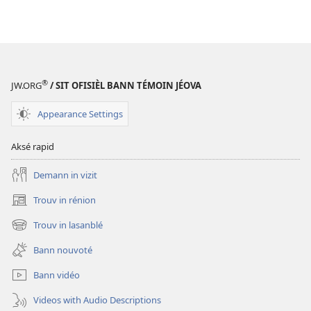
®
JW.ORG
/ SIT OFISIÈL BANN TÉMOIN JÉOVA
Appearance Settings
Aksé rapid
Demann in vizit
Trouv in rénion
(opens
new
Trouv in lasanblé
(opens
window)
new
Bann nouvoté
window)
Bann vidéo
Videos with Audio Descriptions