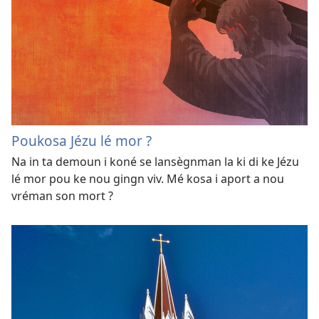
Poukosa Jézu lé mor ?
Na in ta demoun i koné se lansègnman la ki di ke Jézu
lé mor pou ke nou gingn viv. Mé kosa i aport a nou
vréman son mort ?