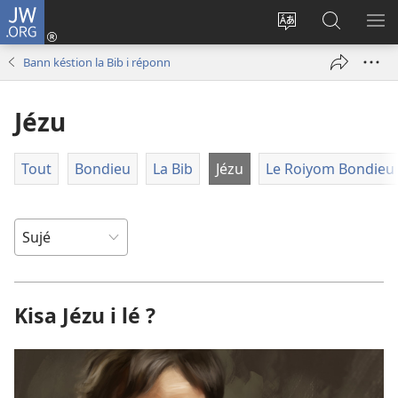
JW.ORG
Konéksion
(opens
Chanjé
Rod
AF
new
la
su
LE
Bann késtion la Bib i réponn
window)
lang
JW.ORG
ME
su
Jézu
le
sit
Tout
Bondieu
La Bib
Jézu
Le Roiyom Bondieu
Kisa Jézu i lé ?