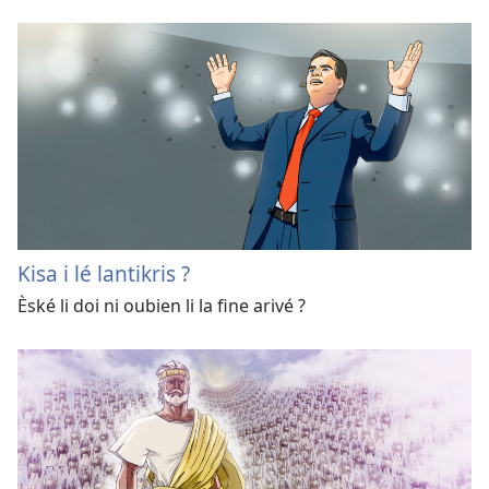
Kisa i lé lantikris ?
Èské li doi ni oubien li la fine arivé ?