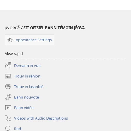
®
JW.ORG
/ SIT OFISIÈL BANN TÉMOIN JÉOVA
Appearance Settings
Aksé rapid
Demann in vizit
Trouv in rénion
(opens
new
Trouv in lasanblé
(opens
window)
new
Bann nouvoté
window)
Bann vidéo
Videos with Audio Descriptions
Rod