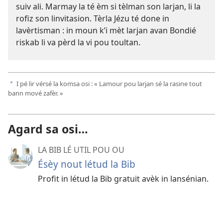
suiv ali. Marmay la té èm si tèlman son larjan, li la
rofiz son linvitasion. Tèrla Jézu té done in
lavèrtisman : in moun k’i mèt larjan avan Bondié
riskab li va pèrd la vi pou toultan.
I pé lir vérsé la komsa osi : « Lamour pou larjan sé la rasine tout
a
bann mové zafèr. »
Agard sa osi…
LA BIB LÉ UTIL POU OU
Ésèy nout létud la Bib
Profit in létud la Bib gratuit avèk in lansénian.