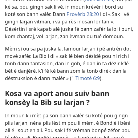
ké sa, pou gingn sak li vé, in moun krévèr i bord su
koté son bann valèr. Dann
Provèrb 28:20
i di « Sak i vé
gingn larjan vitman, i va pa rès inosan lontan ».
Désèrtin i sré kapab alé juska fé bann zafèr la loi i puni,
kom chantaj, vol larjan, zanlèvman ou tué domoun.
Mèm si ou sa pa juska la, lamour larjan i pé antrèn dot
mové zafèr. La Bib i di « sak lé bien désidé pou ni rich i
tonb dann tantasion, dan in gob, é dan in ta dézir k’lé
bèt é danjéré, k’i fé ké bann zom la tonb dirèk dan la
dèstruksion é dann malèr » (
1 Timoté 6:9
).
Kosa va aport anou suiv bann
konsèy la Bib su larjan ?
In moun k’i mèt pa son bann valèr su koté pou gingn
plis larjan, néna plis lèstim pou li mèm, é Bondié i béni
ali é i soutien ali. Pou sak i fé vréman bonpé zéfor pou
fé plézir ali, Bondié i promèt : « Jamé mi va kit aou é