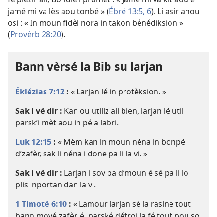
jamé mi va lès aou tonbé » (
Ébré 13:5, 6
). Li asir anou
osi : « In moun fidèl nora in takon bénédiksion »
(
Provèrb 28:20
).
Bann vèrsé la Bib su larjan
Éklézias 7:12
:
« Larjan lé in protèksion. »
Sak i vé dir :
Kan ou utiliz ali bien, larjan lé util
parsk’i mèt aou in pé a labri.
Luk 12:15
:
« Mèm kan in moun néna in bonpé
d’zafèr, sak li néna i done pa li la vi. »
Sak i vé dir :
Larjan i sov pa d’moun é sé pa li lo
plis inportan dan la vi.
1 Timoté 6:10
:
« Lamour larjan sé la rasine tout
bann mové zafèr, é, parské détroi la fé tout pou so