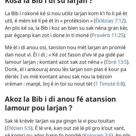
Kosa la Bib i di su larjan ?
La Bib i rokoné ké si nou utiliz larjan kom k’i fo li pé èt
util, é mèm ké li pé èt in « protèksion » (
Éklézias 7:12
).
An plis ké sa, la Bib i koz an bien su sak néna gran kèr,
par égzanp kan zot i done in ti moné (
Provèrb 11:25
).
Mé èl i di anou osi, tansion nou mèt larjan an promié
dan nout vi. Èl i di : « Ké zot fason d’viv lé pa gidé par
lamour larjan ; kontant azot sak zot néna » (
Ébré 13:5
).
Donk, èl i ankouraj anou lès larjan son plas é kour pa
dèrièr. I vo mié kontant anou sak nou la bézoin
vréman : manjé, linj é in toi su nout tèt (
1 Timoté 6:8
).
Akoz la Bib i di anou fé atansion
lamour pou larjan ?
Sak lé krévèr larjan va pa gingn la vi pou toultan
(
Éfézien 5:5
). É lé vré, kan out zié lé pli gro k’out vant,
sé komsi ou ador bann fo bondié (
Kolosien 3:5
). An plis