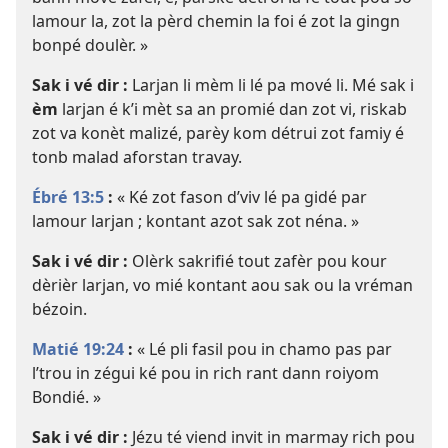
lamour la, zot la pèrd chemin la foi é zot la gingn
bonpé doulèr. »
Sak i vé dir :
Larjan li mèm li lé pa mové li. Mé sak i
èm
larjan é k’i mèt sa an promié dan zot vi, riskab
zot va konèt malizé, parèy kom détrui zot famiy é
tonb malad aforstan travay.
Ébré 13:5
:
« Ké zot fason d’viv lé pa gidé par
lamour larjan ; kontant azot sak zot néna. »
Sak i vé dir :
Olèrk sakrifié tout zafèr pou kour
dèrièr larjan, vo mié kontant aou sak ou la vréman
bézoin.
Matié 19:24
:
« Lé pli fasil pou in chamo pas par
l’trou in zégui ké pou in rich rant dann roiyom
Bondié. »
Sak i vé dir :
Jézu té viend invit in marmay rich pou