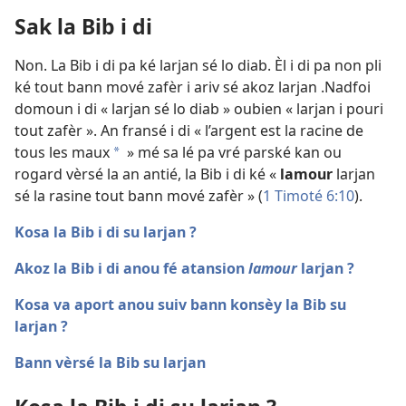
Sak la Bib i di
Non. La Bib i di pa ké larjan sé lo diab. Èl i di pa non pli
ké tout bann mové zafèr i ariv sé akoz larjan .Nadfoi
domoun i di « larjan sé lo diab » oubien « larjan i pouri
tout zafèr ». An fransé i di « l’argent est la racine de
tous les maux
» mé sa lé pa vré parské kan ou
a
rogard vèrsé la an antié, la Bib i di ké «
lamour
larjan
sé la rasine tout bann mové zafèr » (
1 Timoté 6:10
).
Kosa la Bib i di su larjan ?
Akoz la Bib i di anou fé atansion
lamour
larjan ?
Kosa va aport anou suiv bann konsèy la Bib su
larjan ?
Bann vèrsé la Bib su larjan