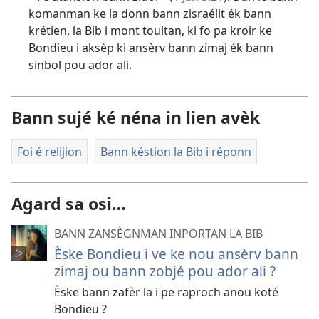
komanman ke la donn bann zisraélit ék bann
krétien, la Bib i mont toultan, ki fo pa kroir ke
Bondieu i aksèp ki ansèrv bann zimaj ék bann
sinbol pou ador ali.
Bann sujé ké néna in lien avèk
Foi é relijion
Bann késtion la Bib i réponn
Agard sa osi…
BANN ZANSÈGNMAN INPORTAN LA BIB
Èske Bondieu i ve ke nou ansèrv bann
zimaj ou bann zobjé pou ador ali ?
Èske bann zafèr la i pe raproch anou koté
Bondieu ?