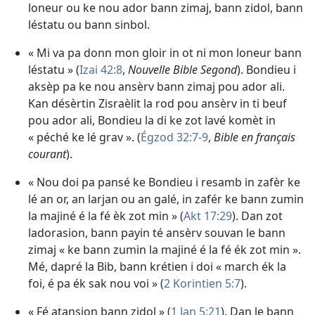
loneur ou ke nou ador bann zimaj, bann zidol, bann
léstatu ou bann sinbol.
« Mi va pa donn mon gloir in ot ni mon loneur bann
léstatu » (
Izai 42:8
,
Nouvelle Bible Segond
). Bondieu i
aksèp pa ke nou ansèrv bann zimaj pou ador ali.
Kan désèrtin Zisraèlit la rod pou ansèrv in ti beuf
pou ador ali, Bondieu la di ke zot lavé komèt in
« péché ke lé grav ». (
Égzod 32:7-9
,
Bible en français
courant
).
« Nou doi pa pansé ke Bondieu i resamb in zafèr ke
lé an or, an larjan ou an galé, in zafér ke bann zumin
la majiné é la fé èk zot min » (
Akt 17:29
). Dan zot
ladorasion, bann payin té ansèrv souvan le bann
zimaj « ke bann zumin la majiné é la fé ék zot min ».
Mé, dapré la Bib, bann krétien i doi « march ék la
foi, é pa ék sak nou voi » (
2 Korintien 5:7
).
« Fé atansion bann zidol » (
1 Jan 5:21
). Dan le bann