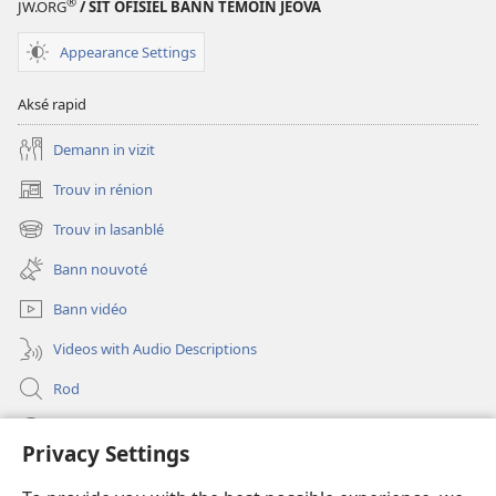
®
JW.ORG
/ SIT OFISIÈL BANN TÉMOIN JÉOVA
Appearance Settings
Aksé rapid
Demann in vizit
Trouv in rénion
(opens
new
Trouv in lasanblé
(opens
window)
new
Bann nouvoté
window)
Bann vidéo
Videos with Audio Descriptions
Rod
Kou d’min
Privacy Settings
Fé bann don
(opens