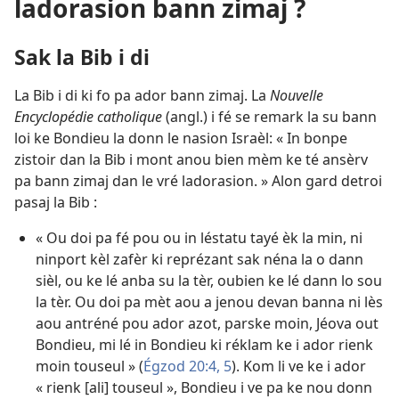
ladorasion bann zimaj ?
Sak la Bib i di
La Bib i di ki fo pa ador bann zimaj. La
Nouvelle
Encyclopédie catholique
(angl.) i fé se remark la su bann
loi ke Bondieu la donn le nasion Israèl: « In bonpe
zistoir dan la Bib i mont anou bien mèm ke té ansèrv
pa bann zimaj dan le vré ladorasion. » Alon gard detroi
pasaj la Bib :
« Ou doi pa fé pou ou in léstatu tayé èk la min, ni
ninport kèl zafèr ki reprézant sak néna la o dann
sièl, ou ke lé anba su la tèr, oubien ke lé dann lo sou
la tèr. Ou doi pa mèt aou a jenou devan banna ni lès
aou antréné pou ador azot, parske moin, Jéova out
Bondieu, mi lé in Bondieu ki réklam ke i ador rienk
moin touseul » (
Égzod 20:4, 5
). Kom li ve ke i ador
« rienk [ali] touseul », Bondieu i ve pa ke nou donn