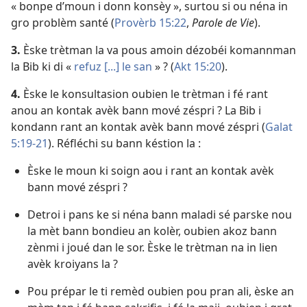
« bonpe d’moun i donn konsèy », surtou si ou néna in
gro problèm santé (
Provèrb 15:22
,
Parole de Vie
).
3.
Èske trètman la va pous amoin dézobéi komannman
la Bib ki di «
refuz [...] le san
» ? (
Akt 15:20
).
4.
Èske le konsultasion oubien le trètman i fé rant
anou an kontak avèk bann mové zéspri ? La Bib i
kondann rant an kontak avèk bann mové zéspri (
Galat
5:19-21
). Réfléchi su bann késtion la :
Èske le moun ki soign aou i rant an kontak avèk
bann mové zéspri ?
Detroi i pans ke si néna bann maladi sé parske nou
la mèt bann bondieu an kolèr, oubien akoz bann
zènmi i joué dan le sor. Èske le trètman na in lien
avèk kroiyans la ?
Pou prépar le ti remèd oubien pou pran ali, èske an