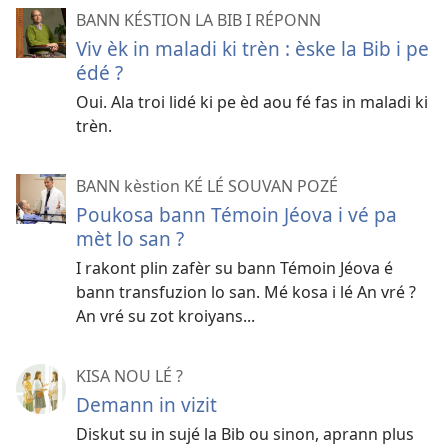
BANN KÉSTION LA BIB I RÉPONN
Viv èk in maladi ki trèn : èske la Bib i pe
édé ?
Oui. Ala troi lidé ki pe èd aou fé fas in maladi ki
trèn.
BANN kèstion KÉ LÉ SOUVAN POZÉ
Poukosa bann Témoin Jéova i vé pa
mèt lo san ?
I rakont plin zafèr su bann Témoin Jéova é
bann transfuzion lo san. Mé kosa i lé An vré ?
An vré su zot kroiyans...
KISA NOU LÉ ?
Demann in vizit
Diskut su in sujé la Bib ou sinon, aprann plus