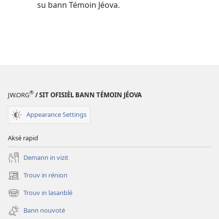
su bann Témoin Jéova.
®
JW.ORG
/ SIT OFISIÈL BANN TÉMOIN JÉOVA
Appearance Settings
Aksé rapid
Demann in vizit
Trouv in rénion
(opens
new
Trouv in lasanblé
(opens
window)
new
Bann nouvoté
window)