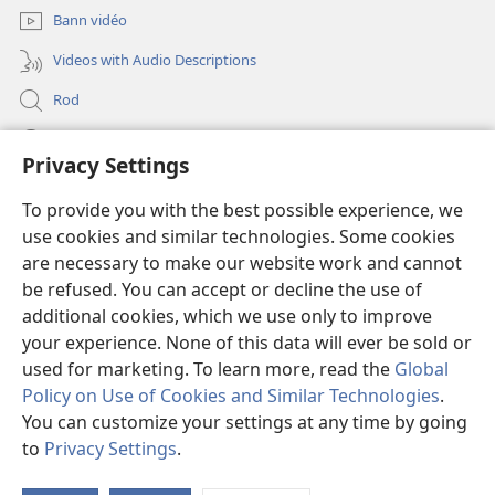
Bann vidéo
Videos with Audio Descriptions
Rod
Kou d’min
Privacy Settings
Fé bann don
(opens
To provide you with the best possible experience, we
new
use cookies and similar technologies. Some cookies
window)
Bibliotèk an lign
are necessary to make our website work and cannot
(opens
be refused. You can accept or decline the use of
new
®
JW Hub
window)
additional cookies, which we use only to improve
(opens
new
your experience. None of this data will ever be sold or
window)
used for marketing. To learn more, read the
Global
Policy on Use of Cookies and Similar Technologies
.
You can customize your settings at any time by going
Copyright
© 2026 Watch Tower Bible and Tract Society of Pennsylvania.
KONDISION POU UTILIZÉ
|
RÈG KONFIDANSIALITÉ
|
PRIVACY
to
Privacy Settings
.
SETTINGS