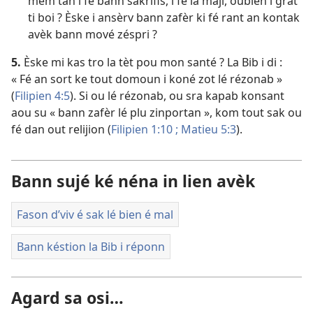
mèm tan i fé bann sakrifis, i fé la maji, oubien i grat
ti boi ? Èske i ansèrv bann zafèr ki fé rant an kontak
avèk bann mové zéspri ?
5.
Èske mi kas tro la tèt pou mon santé ? La Bib i di :
« Fé an sort ke tout domoun i koné zot lé rézonab »
(
Filipien 4:5
). Si ou lé rézonab, ou sra kapab konsant
aou su « bann zafèr lé plu zinportan », kom tout sak ou
fé dan out relijion (
Filipien 1:10 ;
Matieu 5:3
).
Bann sujé ké néna in lien avèk
Fason d’viv é sak lé bien é mal
Bann késtion la Bib i réponn
Agard sa osi…