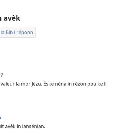
n avèk
la Bib i réponn
 ?
 valeur la mor Jézu. Èske néna in rézon pou ke li
b
uit avèk in lansénian.