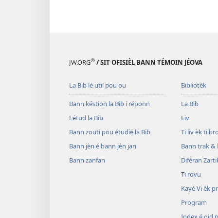
®
JW.ORG
/ SIT OFISIÈL BANN TÉMOIN JÉOVA
La Bib lé util pou ou
Bibliotèk
Bann késtion la Bib i réponn
La Bib
Létud la Bib
Liv
Bann zouti pou étudié la Bib
Ti liv èk ti b
Bann jèn é bann jèn jan
Bann trak & 
Bann zanfan
Diféran Zarti
Ti rovu
Kayé Vi èk p
Program
Index é gid 