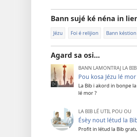
Bann sujé ké néna in lie
Jézu
Foi é relijion
Bann késtion 
Agard sa osi…
BANN LAMONTRAJ LA BIB
Pou kosa Jézu lé mor
La Bib i akord in bonpe la
lé mor ?
LA BIB LÉ UTIL POU OU
Ésèy nout létud la Bi
Profit in létud la Bib grat