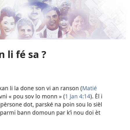
 li fé sa ?
an li la done son vi an ranson (
Matié
la vni « pou sov lo monn » (
1 Jan 4:14
). Èl i
pèrsone dot, parské na poin sou lo sièl
 parmi bann domoun par k’i nou doi èt