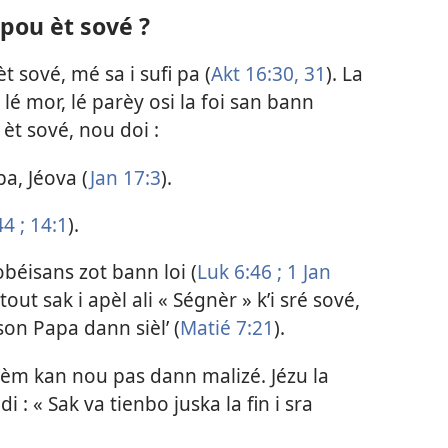
i pou èt sové ?
èt sové, mé sa i sufi pa (
Akt 16:30, 31
). La
i lé mor, lé parèy osi la foi san bann
 èt sové, nou doi :
a, Jéova (
Jan 17:3
).
4 ;
14:1
).
béisans zot bann loi (
Luk 6:46 ;
1 Jan
tout sak i apèl ali « Ségnèr » k’i sré sové,
son Papa dann sièl’ (
Matié 7:21
).
mèm kan nou pas dann malizé. Jézu la
di : « Sak va tienbo juska la fin i sra