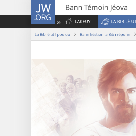
JW.ORG
Bann Témoin Jéova
LAKEUY
LA BIB LÉ U
La Bib lé util pou ou
Bann késtion la Bib i réponn