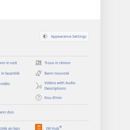
Appearance Settings
n in vizit
Trouv in rénion
(opens
new
 in lasanblé
Bann nouvoté
window)
Videos with Audio
 vidéo
Descriptions
Kou d’min
bann don
®
iotèk an lign
JW Hub