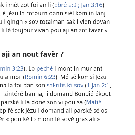
 i mèt zot foi an li (
Ébré 2:9 ;
Jan 3:16
).
, é Jézu la rotourn dann sièl kom in lanj
ézu i gingn « sov totalman sak i vien dovan
i lé toujour vivan pou aji an zot favèr »
 aji an nout favèr ?
min 3:23
). Lo
péché
i mont in mur ant
u a mor (
Romin 6:23
). Mé sé komsi Jézu
éna la foi dan son
sakrifis k’i sov
(
1 Jan 2:1
,
ran zintéré banna, li domand Bondié ékout
parské li la done son vi pou sa (
Matié
sèp fé sak Jézu i domand ali parské sé osi
 tèr « pou ké lo monn lé sové gras ali »