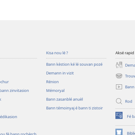
Kisa nou lé ?
Aksé rapid
Bann kèstion ké lé souvan pozé
Deman
Demann in vizit
Trouv
(opens
rochur
Rénion
new
Bann
window)
bann zinvitasion
Mémoryal
k
Bann zasanblé anuèl
Rod
Bann témoinyaj é bann ti zistoir
Fé 
rédikasion
(opens
new
window)
Bibl
pou fé bann rochèrch