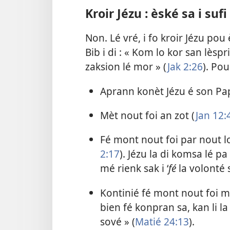
Kroir Jézu : èské sa i suf
Non. Lé vré, i fo kroir Jézu pou 
Bib i di : « Kom lo kor san lèspr
zaksion lé mor » (
Jak 2:26
). Pou
Aprann konèt Jézu é son Pap
Mèt nout foi an zot (
Jan 12:4
Fé mont nout foi par nout lo
2:17
). Jézu la di komsa lé pa 
mé rienk sak i ‘
fé
la volonté 
Kontinié fé mont nout foi 
bien fé konpran sa, kan li la 
sové » (
Matié 24:13
).