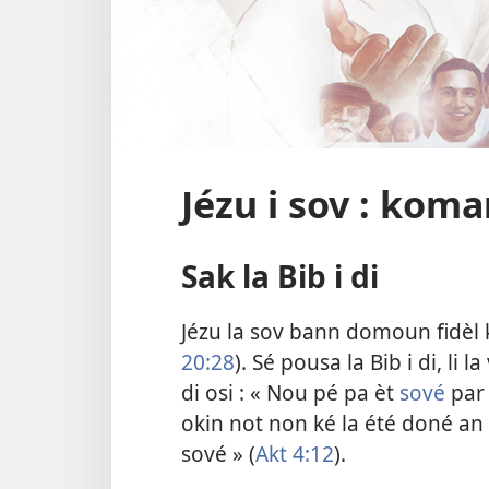
Jézu i sov : koman
Sak la Bib i di
Jézu la sov bann domoun fidèl k
20:28
). Sé pousa la Bib i di, li 
di osi : « Nou pé pa èt
sové
par 
okin not non ké la été doné an
sové » (
Akt 4:12
).