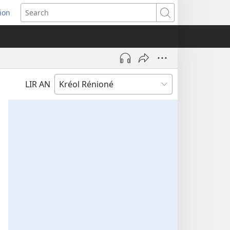
ion
ns
Search
dow)
LIR AN