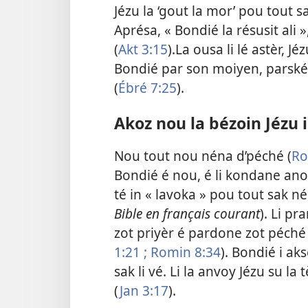
Jézu la ‘gout la mor’ pou tout sak
Aprésa, « Bondié la résusit ali »
(
Akt 3:15
).La ousa li lé astèr, J
Bondié par son moiyen, parské l
(
Ébré 7:25
).
Akoz nou la bézoin Jézu i
Nou tout nou néna d’péché (
Ro
Bondié é nou, é li kondane ano
té in « lavoka » pou tout sak n
Bible en français courant
). Li p
zot priyèr é pardone zot péché 
1:21 ;
Romin 8:34
). Bondié i ak
sak li vé. Li la anvoy Jézu su la
(
Jan 3:17
).