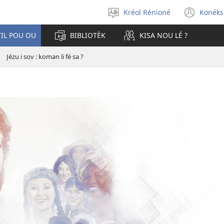
Kréol Rénioné
Konéks
Choizi
(ope
la
new
TIL POU OU
BIBLIOTÈK
KISA NOU LÉ ?
lang
win
Jézu i sov : koman li fé sa ?