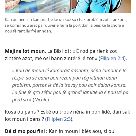
Kan ou néna in kamarad, é ké ou koz su chak problèm zot i rankont,
sé komsi nou arèt pa rouvèr é fèrm la port dan la piès ké lé chofé é
nou fé rant lèr fré anndan.
Majine lot moun.
La Bib i di : « É rod pa rienk zot
zintéré azot, mé osi bann zintéré lé zot » (
Filipien 2:4
).
« Kan dé moun lé kamarad ansanm, néna lamour é lo
rèspé, sa sé bann bon rézon pou règ vitman bann
problèm, parské lé dé la travay pou aoir dalon komsa.
La fine fé gro zéfor pou fé grandi lamitié-la é nou vé pa
pèrd sa »
(
Nicole
)
.
Kosa ou pans ? Èské ou trouv néna in bon lidé, dan sak
lot moun i pans ? (
Filipien 2:3
).
Dé ti mo pou fini :
Kan in moun i blès aou, si ou