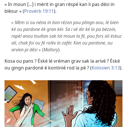
« In moun [...] i mérit in gran rèspé kan li pas dési in
blèsur » (
Provèrb 19:11
).
« Mèm si ou néna in bon rézon pou plingn aou, lé bien
ké ou pardone èk gran kèr. Sa i vé dir ké la pa bézoin,
rapèl anou toultan sak lot moun la fé, pou fors ali èskuz
ali, chak foi ou fé rolèv lo zafèr. Kan ou pardone, ou
arvien pi dési »
(
Mallory
)
.
Kosa ou pans ? Èské lé vréman grav sak la arivé ? Èské
ou gingn pardoné é kontinié rod la pé ? (
Kolosien 3:13
).