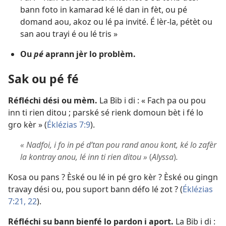
bann foto in kamarad ké lé dan in fèt, ou pé
domand aou, akoz ou lé pa invité. É lèr-la, pétèt ou
san aou trayi é ou lé tris »
Ou
pé
aprann jèr lo problèm.
Sak ou pé fé
Réfléchi dési ou mèm.
La Bib i di : « Fach pa ou pou
inn ti rien ditou ; parské sé rienk domoun bèt i fé lo
gro kèr » (
Éklézias 7:9
).
« Nadfoi, i fo in pé d’tan pou rand anou kont, ké lo zafèr
la kontray anou, lé inn ti rien ditou »
(
Alyssa
)
.
Kosa ou pans ? Èské ou lé in pé gro kèr ? Èské ou gingn
travay dési ou, pou suport bann défo lé zot ? (
Éklézias
7:21, 22
).
Réfléchi su bann bienfé lo pardon i aport.
La Bib i di :