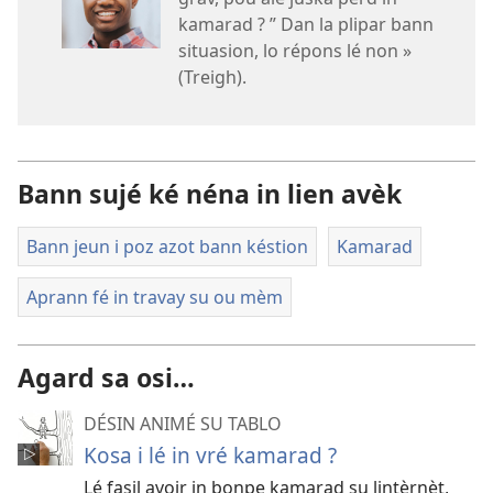
kamarad ? ” Dan la plipar bann
situasion, lo répons lé non »
(Treigh).
Bann sujé ké néna in lien avèk
Bann jeun i poz azot bann késtion
Kamarad
Aprann fé in travay su ou mèm
Agard sa osi…
DÉSIN ANIMÉ SU TABLO
Kosa i lé in vré kamarad ?
Lé fasil avoir in bonpe kamarad su lintèrnèt,