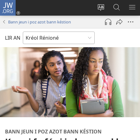
JW.ORG
Konéksion
(opens
Chanjé
Rod
AF
new
la
su
LE
Bann jeun i poz azot bann késtion
window)
lang
JW.ORG
ME
su
LIR AN
le
sit
BANN JEUN I POZ AZOT BANN KÉSTION