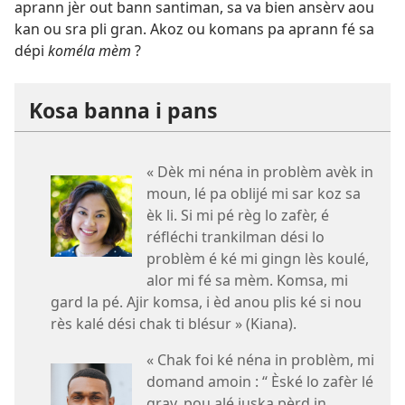
aprann jèr out bann santiman, sa va bien ansèrv aou
kan ou sra pli gran. Akoz ou komans pa aprann fé sa
dépi
koméla mèm
?
Kosa banna i pans
« Dèk mi néna in problèm avèk in
moun, lé pa oblijé mi sar koz sa
èk li. Si mi pé règ lo zafèr, é
réfléchi trankilman dési lo
problèm é ké mi gingn lès koulé,
alor mi fé sa mèm. Komsa, mi
gard la pé. Ajir komsa, i èd anou plis ké si nou
rès kalé dési chak ti blésur » (Kiana).
« Chak foi ké néna in problèm, mi
domand amoin : “ Èské lo zafèr lé
grav, pou alé juska pèrd in