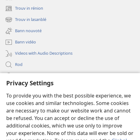
Trouv in rénion
(opens
new
Trouv in lasanblé
(opens
window)
new
Bann nouvoté
window)
Bann vidéo
Videos with Audio Descriptions
Rod
Kou d’min
Privacy Settings
Fé bann don
(opens
To provide you with the best possible experience, we
new
use cookies and similar technologies. Some cookies
window)
Bibliotèk an lign
are necessary to make our website work and cannot
(opens
be refused. You can accept or decline the use of
new
®
JW Hub
window)
additional cookies, which we use only to improve
(opens
new
your experience. None of this data will ever be sold or
window)