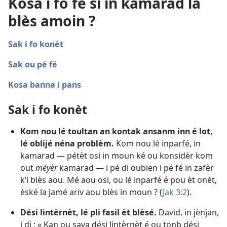
Kosa i fo fé si in kamarad la
blès amoin ?
Sak i fo konèt
Sak ou pé fé
Kosa banna i pans
Sak i fo konèt
Kom nou lé toultan an kontak ansanm inn é lot,
lé oblijé néna problèm.
Kom nou lé inparfé, in
kamarad — pétèt osi in moun ké ou konsidèr kom
out
méyèr
kamarad — i pé di oubien i pé fé in zafèr
k’i blès aou. Mé aou osi, ou lé inparfé é pou èt onèt,
èské la jamé ariv aou blès in moun ? (
Jak 3:2
).
Dési lintèrnèt, lé pli fasil èt blèsé.
David, in jènjan,
i di : « Kan ou sava dési lintèrnèt é ou tonb dési