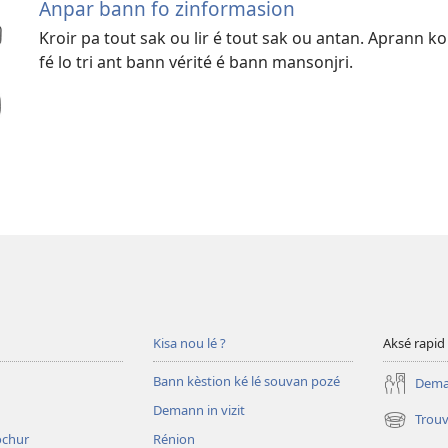
Anpar bann fo zinformasion
Kroir pa tout sak ou lir é tout sak ou antan. Aprann 
fé lo tri ant bann vérité é bann mansonjri.
Kisa nou lé ?
Aksé rapid
Bann kèstion ké lé souvan pozé
Deman
Demann in vizit
Trouv
(opens
rochur
Rénion
new