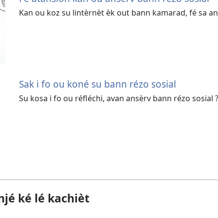
Kan ou koz su lintèrnèt èk out bann kamarad, fé sa a
Sak i fo ou koné su bann rézo sosial
Su kosa i fo ou réfléchi, avan ansèrv bann rézo sosial 
jé ké lé kachièt