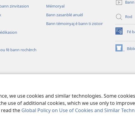
Bann
window)
bann zinvitasion
Mémoryal
k
Bann zasanblé anuèl
Rod
Bann témoinyaj é bann ti zistoir
Fé 
rédikasion
(opens
new
window)
Bibl
pou fé bann rochèrch
(opens
new
window)
s pou ékouté)
 sou form piès téat
ence, we use cookies and similar technologies. Some cooki
the use of additional cookies, which we use only to improve 
, read the
Global Policy on Use of Cookies and Similar Tech
and Tract Society of Pennsylvania.
KONDISION POU UTILIZÉ
|
RÈG KONF