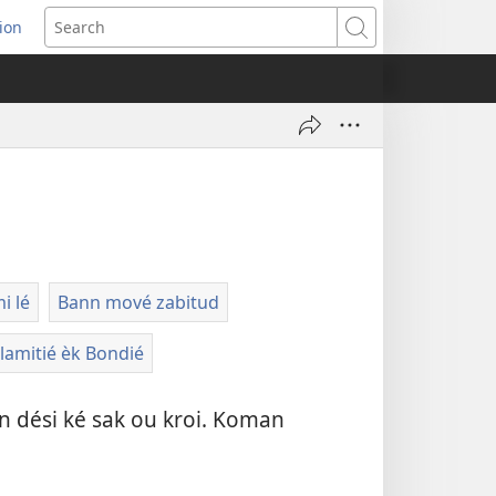
ion
ns
Search
dow)
i lé
Bann mové zabitud
lamitié èk Bondié
an dési ké sak ou kroi. Koman