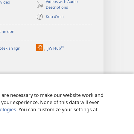
Videos with Audio
 vidéo
Descriptions
Kou d’min
bann don
®
iotèk an lign
JW Hub
(opens
new
window)
es are necessary to make our website work and
your experience. None of this data will ever
nologies
. You can customize your settings at
IDANSIALITÉ
|
PRIVACY SETTINGS