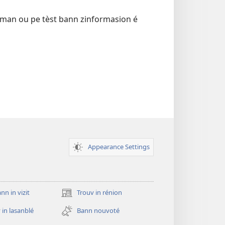
koman ou pe tèst bann zinformasion é
Appearance Settings
n in vizit
Trouv in rénion
(opens
new
 in lasanblé
Bann nouvoté
window)