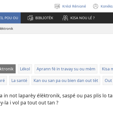
Kréol Rénioné
Konéks
Choizi
(ope
la
new
TIL POU OU
BIBLIOTÈK
KISA NOU LÉ ?
lang
win
lèktronik
ktronik
Lékol
Aprann fé in travay su ou mèm
Kisa m
uré
La santé
Kan ou san pa ou bien dan out tèt
Out 
a in not laparèy élèktronik, saspé ou pas plis lo t
-la i vol pa tout out tan ?