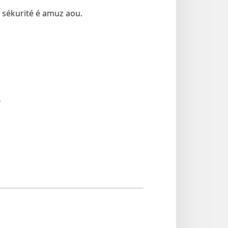
n sékurité é amuz aou.
?