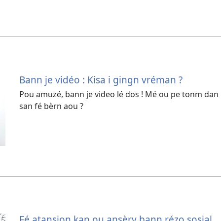
Bann je vidéo : Kisa i gingn vréman ?
Pou amuzé, bann je video lé dos ! Mé ou pe tonm dan
san fé bèrn aou ?
Fé atansion kan ou ansèrv bann rézo sosial