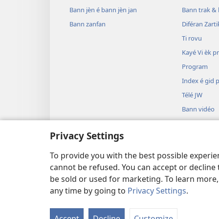
Bann jèn é bann jèn jan
Bann trak & 
Bann zanfan
Diféran Zarti
Ti rovu
Kayé Vi èk p
Program
Index é gid 
Télé JW
Bann vidéo
Muzik
Privacy Settings
Piès téat (ju
Lèktur la Bib
To provide you with the best possible experi
cannot be refused. You can accept or decline 
be sold or used for marketing. To learn more
any time by going to
Privacy Settings
.
Copyright
© 2026 Watch Tower Bible 
Accept
Decline
Customize