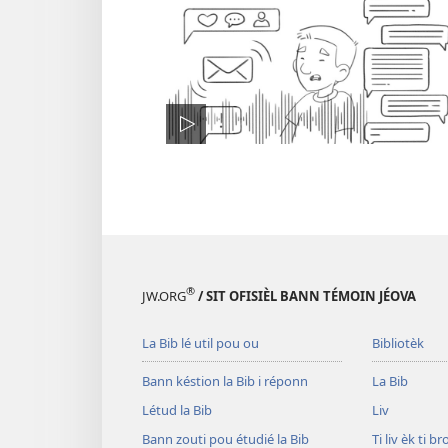
®
JW.ORG
/ SIT OFISIÈL BANN TÉMOIN JÉOVA
La Bib lé util pou ou
Bibliotèk
Bann késtion la Bib i réponn
La Bib
Létud la Bib
Liv
Bann zouti pou étudié la Bib
Ti liv èk ti b