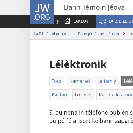
JW.ORG
Bann Témoin Jéova
LAKEUY
LA BIB LÉ U
La Bib lé util pou ou
Bann jèn é bann jèn jan
Lé
Lélèktronik
Tout
Kamarad
La famiy
Lélè
Pastan
Lo sèks
Kan ou lé amo
Si ou néna in téléfone oubien s
ou pé fé ansort ké bann zaparèy