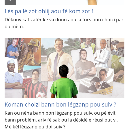
Lès pa lé zot oblij aou fé kom zot !
Dékouv kat zafèr ke va donn aou la fors pou choizi par
ou mèm.
Koman choizi bann bon légzanp pou suiv ?
Kan ou néna bann bon légzanp pou suiv, ou pé évit
bann problèm, ariv fé sak ou la désidé é réusi out vi.
Mé kèl légzanp ou doi suiv ?