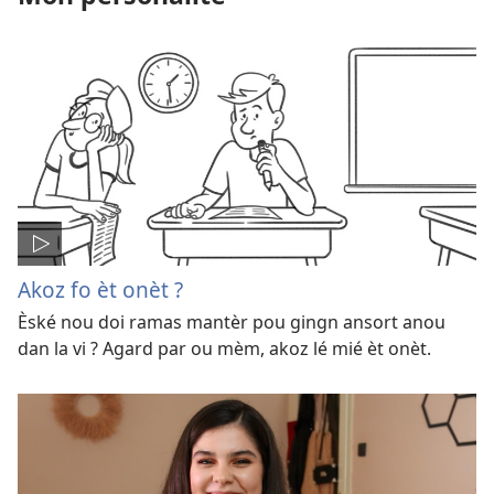
Akoz fo èt onèt ?
Èské nou doi ramas mantèr pou gingn ansort anou
dan la vi ? Agard par ou mèm, akoz lé mié èt onèt.