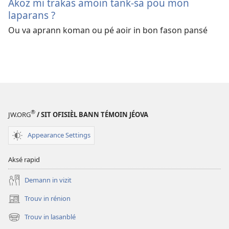
Akoz mi trakas amoin tank-sa pou mon
laparans ?
Ou va aprann koman ou pé aoir in bon fason pansé
®
JW.ORG
/ SIT OFISIÈL BANN TÉMOIN JÉOVA
Appearance Settings
Aksé rapid
Demann in vizit
Trouv in rénion
(opens
new
Trouv in lasanblé
(opens
window)