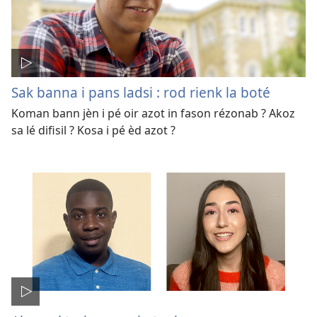
Sak banna i pans ladsi : rod rienk la boté
Koman bann jèn i pé oir azot in fason rézonab ? Akoz
sa lé difisil ? Kosa i pé èd azot ?