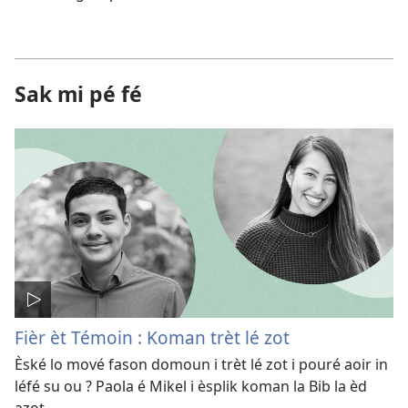
Sak mi pé fé
Fièr èt Témoin : Koman trèt lé zot
Èské lo mové fason domoun i trèt lé zot i pouré aoir in
léfé su ou ? Paola é Mikel i èsplik koman la Bib la èd
azot.