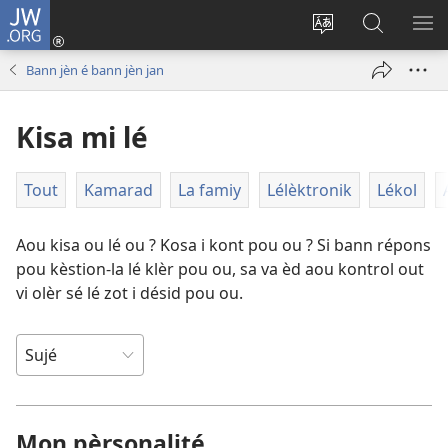
JW.ORG
Konéksion
(opens
Chanjé
Rod
AF
new
la
su
LE
Bann jèn é bann jèn jan
window)
lang
JW.ORG
ME
su
Kisa mi lé
le
sit
Tout
Kamarad
La famiy
Lélèktronik
Lékol
Aou kisa ou lé ou ? Kosa i kont pou ou ? Si bann répons
pou kèstion-la lé klèr pou ou, sa va èd aou kontrol out
vi olèr sé lé zot i désid pou ou.
Mon pèrsonalité