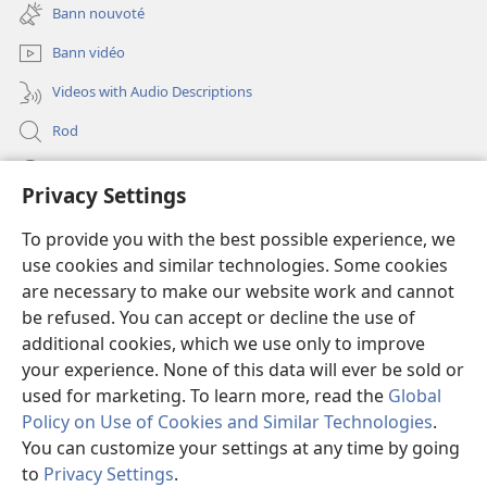
new
Bann nouvoté
window)
Bann vidéo
Videos with Audio Descriptions
Rod
Kou d’min
Privacy Settings
Fé bann don
(opens
To provide you with the best possible experience, we
new
use cookies and similar technologies. Some cookies
window)
Bibliotèk an lign
are necessary to make our website work and cannot
(opens
be refused. You can accept or decline the use of
new
®
JW Hub
window)
additional cookies, which we use only to improve
(opens
new
your experience. None of this data will ever be sold or
window)
used for marketing. To learn more, read the
Global
Policy on Use of Cookies and Similar Technologies
.
Copyright
© 2026 Watch Tower Bible and Tract Society of Pennsylvania.
You can customize your settings at any time by going
KONDISION POU UTILIZÉ
|
RÈG KONFIDANSIALITÉ
|
PRIVACY
to
Privacy Settings
.
SETTINGS