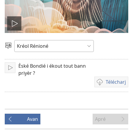
Fé
joué
Choizi
in
le
lang
Èské Bondié i ékout tout bann
Lir
vidéo
priyèr ?
Télécharj
Choi
pou
télécharj
bann
vidéo
Avan
Apré