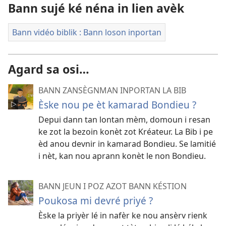
Bann sujé ké néna in lien avèk
Bann vidéo biblik : Bann loson inportan
Agard sa osi…
BANN ZANSÈGNMAN INPORTAN LA BIB
Èske nou pe èt kamarad Bondieu ?
Depui dann tan lontan mèm, domoun i resan
ke zot la bezoin konèt zot Kréateur. La Bib i pe
èd anou devnir in kamarad Bondieu. Se lamitié
i nèt, kan nou aprann konèt le non Bondieu.
BANN JEUN I POZ AZOT BANN KÉSTION
Poukosa mi devré priyé ?
Èske la priyèr lé in nafèr ke nou ansèrv rienk