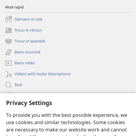
Aksé rapid
Demann in vizit
Trouv in rénion
(opens
new
Trouv in lasanblé
(opens
window)
new
Bann nouvoté
window)
Bann vidéo
Videos with Audio Descriptions
Rod
Kou d’min
Privacy Settings
Fé bann don
(opens
To provide you with the best possible experience, we
new
use cookies and similar technologies. Some cookies
window)
Bibliotèk an lign
are necessary to make our website work and cannot
(opens