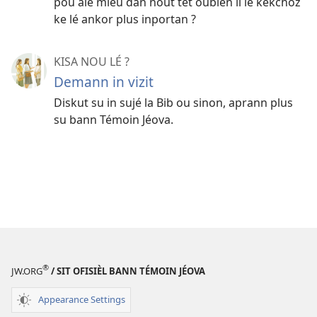
pou alé mieu dan nout tèt oubien li lé kékchoz
ke lé ankor plus inportan ?
KISA NOU LÉ ?
Demann in vizit
Diskut su in sujé la Bib ou sinon, aprann plus
su bann Témoin Jéova.
®
JW.ORG
/ SIT OFISIÈL BANN TÉMOIN JÉOVA
Appearance Settings