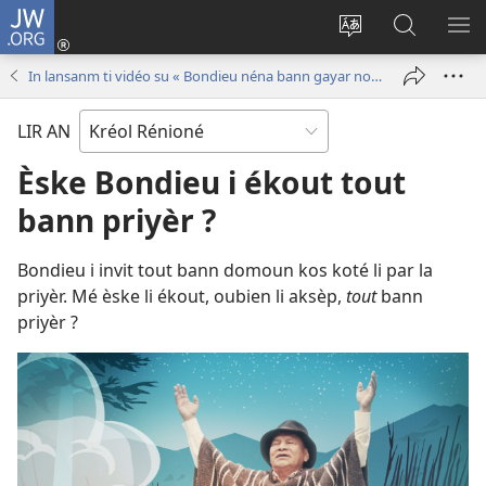
JW.ORG
Konéksion
(opens
Chanjé
Rod
AF
new
la
su
LE
In lansanm ti vidéo su « Bondieu néna bann gayar nouvèl pou nou ! »
window)
lang
JW.ORG
ME
su
LIR AN
le
sit
Èske Bondieu i ékout tout
bann priyèr ?
Bondieu i invit tout bann domoun kos koté li par la
priyèr. Mé èske li ékout, oubien li aksèp,
tout
bann
priyèr ?