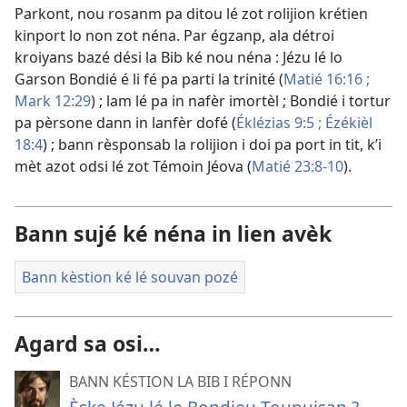
Parkont, nou rosanm pa ditou lé zot rolijion krétien
kinport lo non zot néna. Par égzanp, ala détroi
kroiyans bazé dési la Bib ké nou néna : Jézu lé lo
Garson Bondié é li fé pa parti la trinité (
Matié 16:16 ;
Mark 12:29
) ; lam lé pa in nafèr imortèl ; Bondié i tortur
pa pèrsone dann in lanfèr dofé (
Éklézias 9:5 ;
Ézékièl
18:4
) ; bann rèsponsab la rolijion i doi pa port in tit, k’i
mèt azot odsi lé zot Témoin Jéova (
Matié 23:8-10
).
Bann sujé ké néna in lien avèk
Bann kèstion ké lé souvan pozé
Agard sa osi…
BANN KÉSTION LA BIB I RÉPONN