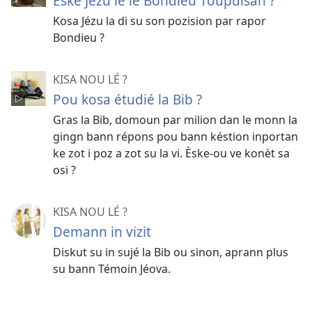
Èske Jézu lé le Bondieu Toupuisan ?
Kosa Jézu la di su son pozision par rapor
Bondieu ?
KISA NOU LÉ ?
Pou kosa étudié la Bib ?
Gras la Bib, domoun par milion dan le monn la
gingn bann répons pou bann késtion inportan
ke zot i poz a zot su la vi. Èske-ou ve konèt sa
osi ?
KISA NOU LÉ ?
Demann in vizit
Diskut su in sujé la Bib ou sinon, aprann plus
su bann Témoin Jéova.