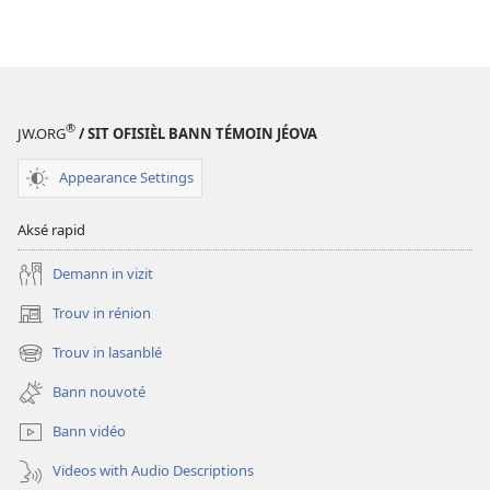
®
JW.ORG
/ SIT OFISIÈL BANN TÉMOIN JÉOVA
Appearance Settings
Aksé rapid
Demann in vizit
Trouv in rénion
(opens
new
Trouv in lasanblé
(opens
window)
new
Bann nouvoté
window)
Bann vidéo
Videos with Audio Descriptions