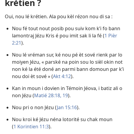
krétien ?
Oui, nou lé krétien. Ala pou kèl rézon nou di sa :
Nou fé tout nout posib pou suiv kom k’i fo bann
lamontraj Jézu Kris é pou imit sak li la fé (
1 Pièr
2:21
).
Nou lé vréman sur, ké nou pé èt sové rienk par lo
moiyen Jézu, « parské na poin sou lo sièl okin not
non ké la été doné an parmi bann domoun par k’i
nou doi èt sové » (
Akt 4:12
).
Kan in moun i dovien in Témoin Jéova, i batiz ali o
non Jézu (
Matié 28:18, 19
).
Nou pri o non Jézu (
Jan 15:16
).
Nou kroi ké Jézu néna lotorité su chak moun
(
1 Korintien 11:3
).