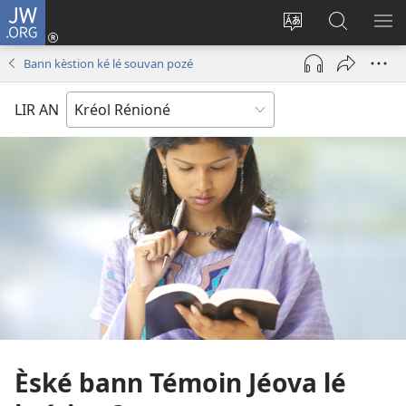
JW.ORG
Konéksion
(opens
Chanjé
Rod
AF
new
la
su
LE
Bann kèstion ké lé souvan pozé
window)
lang
JW.ORG
ME
su
LIR AN
le
sit
Èské bann Témoin Jéova lé